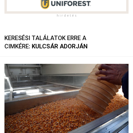
h i r d e t é s
KERESÉSI TALÁLATOK ERRE A
CIMKÉRE:
KULCSÁR ADORJÁN