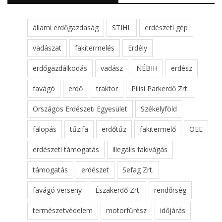
állami erdőgazdaság
STIHL
erdészeti gép
vadászat
fakitermelés
Erdély
erdőgazdálkodás
vadász
NÉBIH
erdész
favágó
erdő
traktor
Pilisi Parkerdő Zrt.
Országos Erdészeti Egyesület
Székelyföld
falopás
tűzifa
erdőtűz
fakitermelő
OEE
erdészeti támogatás
illegális fakivágás
támogatás
erdészet
Sefag Zrt.
favágó verseny
Északerdő Zrt.
rendőrség
természetvédelem
motorfűrész
időjárás