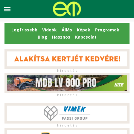
Legfrissebb
Videók
Állás
Képek
Programok
Blog
Hasznos
Kapcsolat
h i r d e t é s
h i r d e t é s
h i r d e t é s