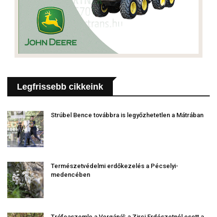
Legfrissebb cikkeink
Strúbel Bence továbbra is legyőzhetetlen a Mátrában
Természetvédelmi erdőkezelés a Pécselyi-
medencében
Trófeaszemle a Vergánál: a Zirci Erdészetnél esett a