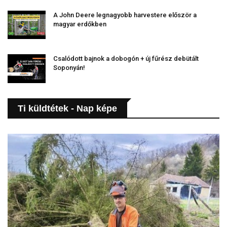
A John Deere legnagyobb harvestere először a
magyar erdőkben
Csalódott bajnok a dobogón + új fűrész debütált
Soponyán!
Ti küldtétek - Nap képe