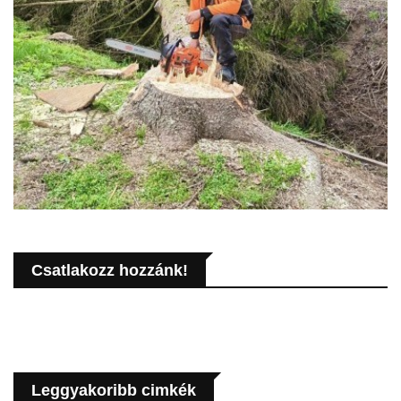
Csatlakozz hozzánk!
Leggyakoribb cimkék