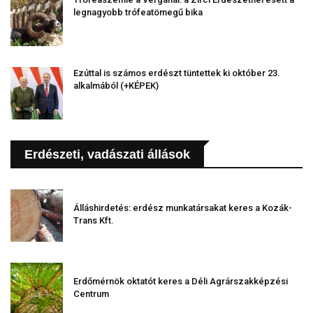
legnagyobb trófeatömegű bika
Ezúttal is számos erdészt tüntettek ki október 23.
alkalmából (+KÉPEK)
Erdészeti, vadászati állások
Álláshirdetés: erdész munkatársakat keres a Kozák-
Trans Kft.
Erdőmérnök oktatót keres a Déli Agrárszakképzési
Centrum