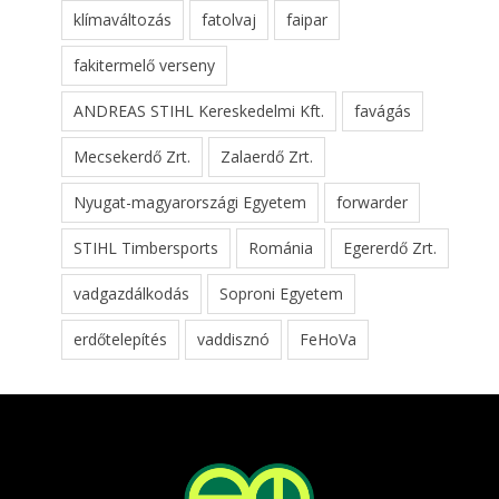
klímaváltozás
fatolvaj
faipar
fakitermelő verseny
ANDREAS STIHL Kereskedelmi Kft.
favágás
Mecsekerdő Zrt.
Zalaerdő Zrt.
Nyugat-magyarországi Egyetem
forwarder
STIHL Timbersports
Románia
Egererdő Zrt.
vadgazdálkodás
Soproni Egyetem
erdőtelepítés
vaddisznó
FeHoVa