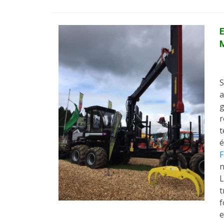
S
a
g
r
t
é
F
n
L
t
f
e