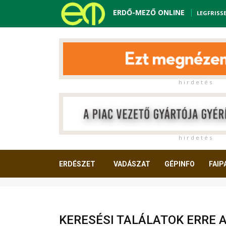
ERDŐ-MEZŐ ONLINE
LEGFRISS
h i r d e t é s
h i r d e t é s
ERDÉSZET
VADÁSZAT
GÉPINFO
FAIP
OLVASNIVALÓ
KERESÉSI TALÁLATOK ERRE 