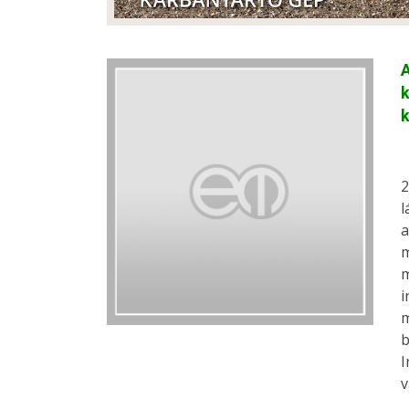
A
k
k
2
l
a
m
m
i
m
b
I
v