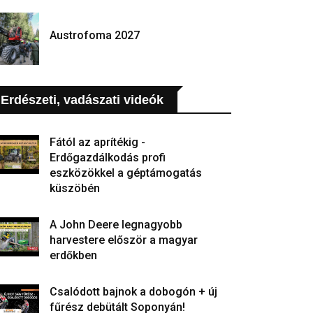
Austrofoma 2027
Erdészeti, vadászati videók
Fától az aprítékig -
Erdőgazdálkodás profi
eszközökkel a géptámogatás
küszöbén
A John Deere legnagyobb
harvestere először a magyar
erdőkben
Csalódott bajnok a dobogón + új
fűrész debütált Soponyán!