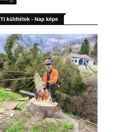
Ti küldtétek - Nap képe