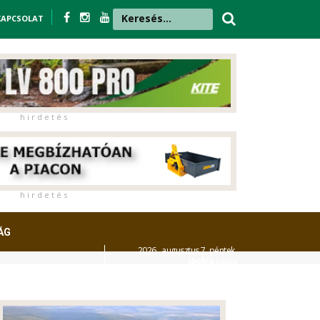
KAPCSOLAT
h i r d e t é s
h i r d e t é s
ÁG
2026. augusztus 7. péntek,
Ibolya
napja