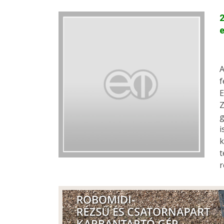
e
A
f
E
Z
g
i
k
t
r