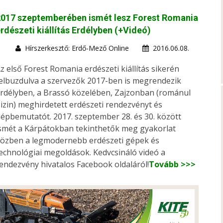
2017 szeptemberében ismét lesz Forest Romania
rdészeti kiállítás Erdélyben (+Videó)
Hírszerkesztő: Erdő-Mező Online
2016.06.08.
z első Forest Romania erdészeti kiállítás sikerén
elbuzdulva a szervezők 2017-ben is megrendezik
rdélyben, a Brassó közelében, Zajzonban (románul
izin) meghirdetett erdészeti rendezvényt és
épbemutatót. 2017. szeptember 28. és 30. között
smét a Kárpátokban tekinthetők meg gyakorlat
özben a legmodernebb erdészeti gépek és
echnológiai megoldások. Kedvcsináló videó a
endezvény hivatalos Facebook oldaláról!
Tovább >>>