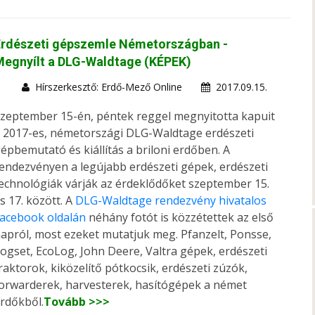
Erdészeti gépszemle Németországban -
Megnyílt a DLG-Waldtage (KÉPEK)
Hírszerkesztő: Erdő-Mező Online
2017.09.15.
zeptember 15-én, péntek reggel megnyitotta kapuit
 2017-es, németországi DLG-Waldtage erdészeti
épbemutató és kiállítás a briloni erdőben. A
endezvényen a legújabb erdészeti gépek, erdészeti
echnológiák várják az érdeklődőket szeptember 15.
s 17. között. A
DLG-Waldtage rendezvény hivatalos
acebook oldalán
néhány fotót is közzétettek az első
apról, most ezeket mutatjuk meg. Pfanzelt, Ponsse,
ogset, EcoLog, John Deere, Valtra gépek, erdészeti
raktorok, kiközelítő pótkocsik, erdészeti zúzók,
orwarderek, harvesterek, hasítógépek a német
rdőkből.
Tovább >>>