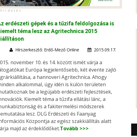
h i r d e t é s
z erdészeti gépek és a tűzifa feldolgozása is
iemelt téma lesz az Agritechnica 2015
iállításon
Hírszerkesztő: Erdő-Mező Online
2015.09.17.
015. november 10. és 14. között ismét várja a
átogatókat Európa legjelentősebb, két évente zajló
grárkiállítása, a hannoveri Agritechnica. Ahogy
inden alkalommal, úgy idén is külön területen
utatkoznak be a legújabb erdészeti fejlesztések,
nnovációk. Kiemelt téma a tűzifa ellátási lánc, a
unkabiztonság és a fakitermelési módszerek
emutatása lesz. DLG Erdészeti és Faanyag
nformációs Központja az egész szakkiállítás alatt
árja majd az érdeklődőket.
Tovább >>>