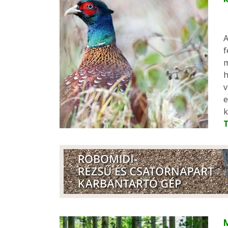
A
f
m
h
v
e
k
M