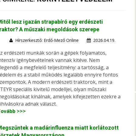
itől lesz igazán strapabíró egy erdészeti
traktor? A műszaki megoldások szerepe
Hírszerkesztő: Erdő-Mező Online
2026.04.19.
z erdészeti munkák során a gépek folyamatos,
ntenzív igénybevételnek vannak kitéve. Nem
legendő a megfelelő teljesítmény: a tartósság, a
édelem és a stabil működés legalább ennyire fontos
zempontok. A modern erdészeti traktorok, mint a
TEYR speciális kivitelű modelljei, olyan műszaki
egoldásokat kínálnak, amelyek kifejezetten ezekre a
ihívásokra adnak választ.
Tovább >>>
egszűntek a madárinfluenza miatt korlátozott
körzetek Magyarországon