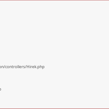
on/controllers/Hirek.php
p