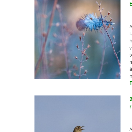
A
l
h
v
t
m
á
n
2
r
A