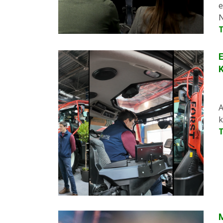
e
N
E
K
A
k
M