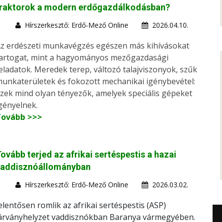
traktorok a modern erdőgazdálkodásban?
Hírszerkesztő: Erdő-Mező Online
2026.04.10.
z erdészeti munkavégzés egészen más kihívásokat
artogat, mint a hagyományos mezőgazdasági
eladatok. Meredek terep, változó talajviszonyok, szűk
unkaterületek és fokozott mechanikai igénybevétel:
zek mind olyan tényezők, amelyek speciális gépeket
gényelnek.
Tovább >>>
ovább terjed az afrikai sertéspestis a hazai
vaddisznóállományban
Hírszerkesztő: Erdő-Mező Online
2026.03.02.
elentősen romlik az afrikai sertéspestis (ASP)
árványhelyzet vaddisznókban Baranya vármegyében.