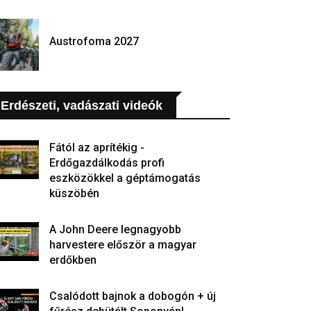
Austrofoma 2027
Erdészeti, vadászati videók
Fától az aprítékig -
Erdőgazdálkodás profi
eszközökkel a géptámogatás
küszöbén
A John Deere legnagyobb
harvestere először a magyar
erdőkben
Csalódott bajnok a dobogón + új