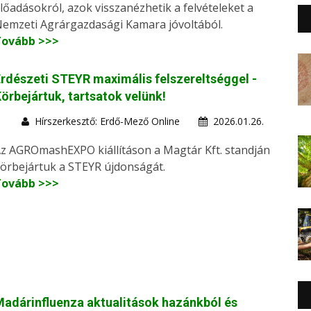
lőadásokról, azok visszanézhetik a felvételeket a
emzeti Agrárgazdasági Kamara jóvoltából.
Tovább >>>
rdészeti STEYR maximális felszereltséggel -
örbejártuk, tartsatok velünk!
Hírszerkesztő: Erdő-Mező Online
2026.01.26.
z AGROmashEXPO kiállításon a Magtár Kft. standján
örbejártuk a STEYR újdonságát.
Tovább >>>
adárinfluenza aktualitások hazánkból és