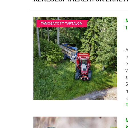
M
TÁMOGATOTT TARTALOM
A
i
e
v
s
S
m
k
M