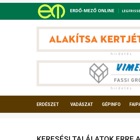
ERDŐ-MEZŐ ONLINE
LEGFRISS
h i r d e t é s
h i r d e t é s
ERDÉSZET
VADÁSZAT
GÉPINFO
FAIP
OLVASNIVALÓ
KERESÉSI TALÁLATOK ERRE 