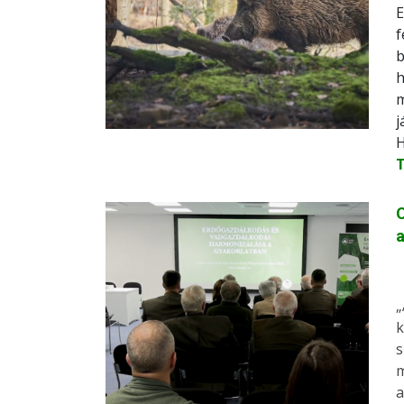
E
f
b
h
m
j
H
O
a
„
k
s
m
a