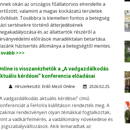
nnek okán az országos főállatorvos elrendelte a
ertőzött, valamint a magas kockázatú területek
ővítését. Továbbra is kiemelten fontos a betegség
ázi sertésekre történő átterjedésének
egakadályozása és az állattartók részéről a
árványvédelmi előírások maradéktalan betartása.
azánk házisertés állománya a betegségtől mentes.
Tovább >>>
nline is visszanézhetők a „A vadgazdálkodás
ktuális kérdései” konferencia előadásai
Hírszerkesztő: Erdő-Mező Online
2026.02.25.
A vadgazdálkodás aktuális kérdései” című
onferenciát a FeHoVa kiállításon rendezték meg. A
zakmai rendezvényen olyan témákkal foglalkoztak,
int a vadkárfelmérés, a vadállomány növekedése és
 jogszabályváltozások. Akik lemaradtak az