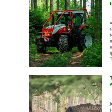
A
t
f
m
e
i
T
J
j