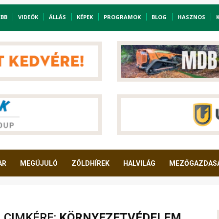
EBB
VIDEÓK
ÁLLÁS
KÉPEK
PROGRAMOK
BLOG
HASZNOS
AR
MEGÚJULÓ
ZÖLDHÍREK
HALVILÁG
MEZŐGAZDAS
A CIMKÉRE:
KÖRNYEZETVÉDELEM