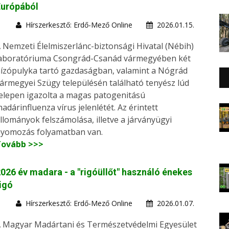
Európából
Hírszerkesztő: Erdő-Mező Online
2026.01.15.
 Nemzeti Élelmiszerlánc-biztonsági Hivatal (Nébih)
aboratóriuma Csongrád-Csanád vármegyében két
ízópulyka tartó gazdaságban, valamint a Nógrád
ármegyei Szügy településén található tenyész lúd
elepen igazolta a magas patogenitású
adárinfluenza vírus jelenlétét. Az érintett
llományok felszámolása, illetve a járványügyi
yomozás folyamatban van.
Tovább >>>
026 év madara - a "rigóüllőt" használó énekes
igó
Hírszerkesztő: Erdő-Mező Online
2026.01.07.
 Magyar Madártani és Természetvédelmi Egyesület