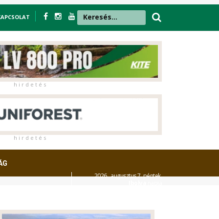
KAPCSOLAT
h i r d e t é s
h i r d e t é s
ÁG
2026. augusztus 7. péntek,
Ibolya
napja