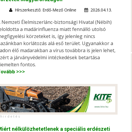
Hírszerkesztő: Erdő-Mező Online
2026.04.13.
 Nemzeti Élelmiszerlánc-biztonsági Hivatal (Nébih)
eloldotta a madárinfluenza miatt fennálló utolsó
egfigyelési körzeteket is, így jelenleg nincs
azánkban korlátozás alá eső terület. Ugyanakkor a
adon élő madarakban a vírus továbbra is jelen lehet,
zért a járványvédelmi intézkedések betartása
iemelten fontos.
Tovább >>>
h i r d e t é s
iért nélkülözhetetlenek a speciális erdészeti