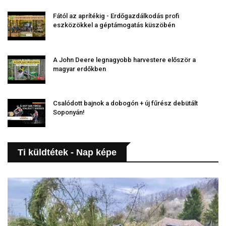
Fától az aprítékig - Erdőgazdálkodás profi
eszközökkel a géptámogatás küszöbén
A John Deere legnagyobb harvestere először a
magyar erdőkben
Csalódott bajnok a dobogón + új fűrész debütált
Soponyán!
Ti küldtétek - Nap képe