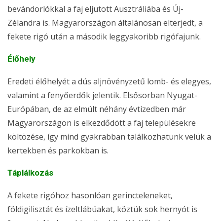
bevándorlókkal a faj eljutott Ausztráliába és Új-
Zélandra is. Magyarországon általánosan elterjedt, a
fekete rigó után a második leggyakoribb rigófajunk.
Élőhely
Eredeti élőhelyét a dús aljnövényzetű lomb- és elegyes,
valamint a fenyőerdők jelentik. Elsősorban Nyugat-
Európában, de az elmúlt néhány évtizedben már
Magyarországon is elkezdődött a faj településekre
költözése, így mind gyakrabban találkozhatunk velük a
kertekben és parkokban is.
Táplálkozás
A fekete rigóhoz hasonlóan gerincteleneket,
földigilisztát és ízeltlábúakat, köztük sok hernyót is