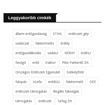
Leggyakoribb cimkék
állami erdőgazdaság
STIHL
erdészeti gép
vadászat
fakitermelés
Erdély
erdőgazdálkodás
vadász
NÉBIH
erdész
favágó
erdő
traktor
Pilisi Parkerdő Zrt.
Országos Erdészeti Egyesület
Székelyföld
falopás
tűzifa
erdőtűz
fakitermelő
OEE
erdészeti támogatás
illegális fakivágás
támogatás
erdészet
Sefag Zrt.