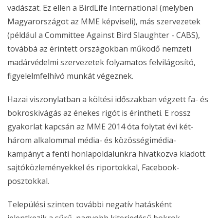
vadászat. Ez ellen a BirdLife International (melyben
Magyarországot az MME képviseli), más szervezetek
(például a Committee Against Bird Slaughter - CABS),
továbbá az érintett országokban működő nemzeti
madárvédelmi szervezetek folyamatos felvilágosító,
figyelelmfelhívó munkát végeznek.
Hazai viszonylatban a költési időszakban végzett fa- és
bokroskivágás az énekes rigót is érintheti. E rossz
gyakorlat kapcsán az MME 2014 óta folytat évi két-
három alkalommal média- és közösségimédia-
kampányt a fenti honlapoldalunkra hivatkozva kiadott
sajtóközleményekkel és riportokkal, Facebook-
posztokkal.
Települési szinten további negatív hatásként
jelentkezik a sűrű, nagyobb kiterjedésű bokrok,