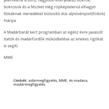
bokrosok és a fészket még röpképtelenül elhagyó
fiókáknak menedéket biztosító dús aljnövényzet(foltok)
hiánya.
A Madárbarát kert programban az egész évre javasolt
itatók és madárfürdők működtetése az énekes rigókat
is segíti.
MME
,
,
,
Cimkék:
adármegfigyelés
MME
év madara
madármegfigyelés