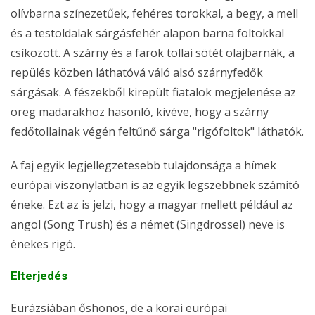
olívbarna színezetűek, fehéres torokkal, a begy, a mell
és a testoldalak sárgásfehér alapon barna foltokkal
csíkozott. A szárny és a farok tollai sötét olajbarnák, a
repülés közben láthatóvá váló alsó szárnyfedők
sárgásak. A fészekből kirepült fiatalok megjelenése az
öreg madarakhoz hasonló, kivéve, hogy a szárny
fedőtollainak végén feltűnő sárga "rigófoltok" láthatók.
A faj egyik legjellegzetesebb tulajdonsága a hímek
európai viszonylatban is az egyik legszebbnek számító
éneke. Ezt az is jelzi, hogy a magyar mellett például az
angol (Song Trush) és a német (Singdrossel) neve is
énekes rigó.
Elterjedés
Eurázsiában őshonos, de a korai európai