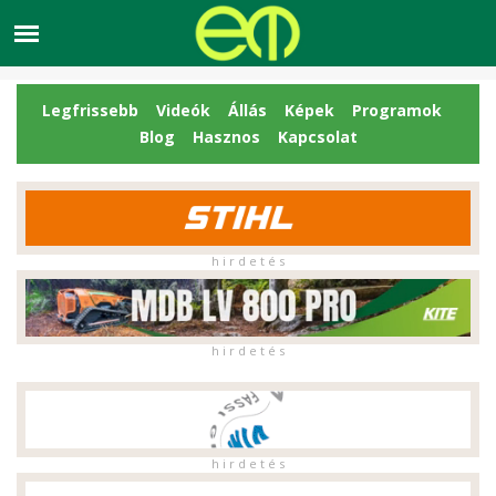
Legfrissebb
Videók
Állás
Képek
Programok
Blog
Hasznos
Kapcsolat
h i r d e t é s
h i r d e t é s
h i r d e t é s