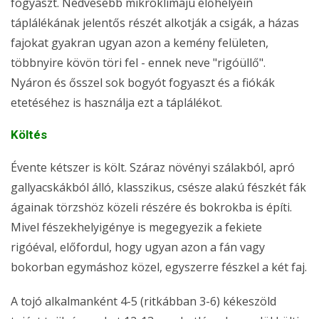
fogyaszt. Nedvesebb mikroklímájú élőhelyein
táplálékának jelentős részét alkotják a csigák, a házas
fajokat gyakran ugyan azon a kemény felületen,
többnyire kövön töri fel - ennek neve "rigóüllő".
Nyáron és ősszel sok bogyót fogyaszt és a fiókák
etetéséhez is használja ezt a táplálékot.
Költés
Évente kétszer is költ. Száraz növényi szálakból, apró
gallyacskákból álló, klasszikus, csésze alakú fészkét fák
ágainak törzshöz közeli részére és bokrokba is építi.
Mivel fészekhelyigénye is megegyezik a fekiete
rigóéval, előfordul, hogy ugyan azon a fán vagy
bokorban egymáshoz közel, egyszerre fészkel a két faj.
A tojó alkalmanként 4-5 (ritkábban 3-6) kékeszöld