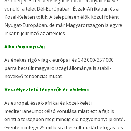
Az elterjedési területe legdélebbi állományait kivéve
vonuló, a telet Dél-Európában, Észak-Afrikában és a
Közel-Keleten töltik. A településen élők közül főként
Nyugat-Európában, de már Magyarországon is egyre
inkább jellemző az áttelelés.
Állománynagyság
Az énekes rigó világ-, európai, és 342 000-357 000
párra becsült magyarországi állománya is stabil-
növekvő tendenciát mutat.
Veszélyeztető tényezők és védelem
Az európai, észak-afrikai és közel-keleti
mediterráneumot célzó vonulása miatt ezt a fajt is
érinti a térségben még mindig élő hagyományt jelentő,
évente mintegy 25 milliósra becsült madárbefogás- és