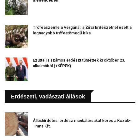
medencében
Trófeaszemle a Vergánál: a Zirci Erdészetnél esett a
legnagyobb trófeatömegű bika
Ezúttal is számos erdészt tüntettek ki október 23.
alkalmából (+KÉPEK)
Erdészeti, vadászati állások
Álláshirdetés: erdész munkatársakat keres a Kozák-
Trans Kft.