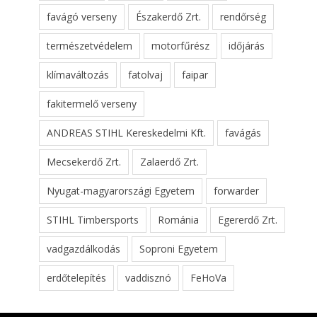
favágó verseny
Északerdő Zrt.
rendőrség
természetvédelem
motorfűrész
időjárás
klímaváltozás
fatolvaj
faipar
fakitermelő verseny
ANDREAS STIHL Kereskedelmi Kft.
favágás
Mecsekerdő Zrt.
Zalaerdő Zrt.
Nyugat-magyarországi Egyetem
forwarder
STIHL Timbersports
Románia
Egererdő Zrt.
vadgazdálkodás
Soproni Egyetem
erdőtelepítés
vaddisznó
FeHoVa