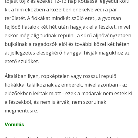
tojást tojik és ezeket 12-13 nap kotlással egyedül költi
ki, a hím eközben a közelben énekelve védi a pár
területét. A fiókákat mindkét szülő eteti, a gyorsan
fejlődő fiatalok két hét után hagyják el a fészket, mivel
ekkor még alig tudnak repülni, a sűrű aljnövényzetben
bujkálnak a ragadozók elől és további közel két héten
át jellegzetes eleségkérő hanggal hívják magukhoz az
etető szülőket.
Általában ilyen, röpképtelen vagy rosszul repülő
fiókákkal találkoznak az emberek, mivel azonban - az
előzőekben leírtak miatt - ezek a madarak nem estek ki
a fészekből, és nem is árvák, nem szorulnak
megmentésre.
Vonulás