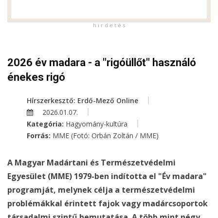
h i r d e t é s
2026 év madara - a "rigóüllőt" használó
énekes rigó
Hírszerkesztő: Erdő-Mező Online
2026.01.07.
Kategória:
Hagyomány-kultúra
Forrás:
MME (Fotó: Orbán Zoltán / MME)
A Magyar Madártani és Természetvédelmi
Egyesület (MME) 1979-ben indította el "Év madara"
programját, melynek célja a természetvédelmi
problémákkal érintett fajok vagy madárcsoportok
társadalmi szintű bemutatása. A több mint négy