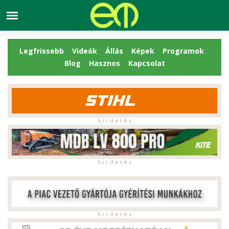
Legfrissebb
Videók
Állás
Képek
Programok
Blog
Hasznos
Kapcsolat
h i r d e t é s
h i r d e t é s
h i r d e t é s