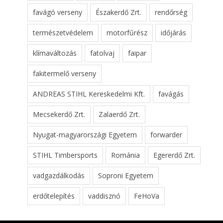
favágó verseny
Északerdő Zrt.
rendőrség
természetvédelem
motorfűrész
időjárás
klímaváltozás
fatolvaj
faipar
fakitermelő verseny
ANDREAS STIHL Kereskedelmi Kft.
favágás
Mecsekerdő Zrt.
Zalaerdő Zrt.
Nyugat-magyarországi Egyetem
forwarder
STIHL Timbersports
Románia
Egererdő Zrt.
vadgazdálkodás
Soproni Egyetem
erdőtelepítés
vaddisznó
FeHoVa