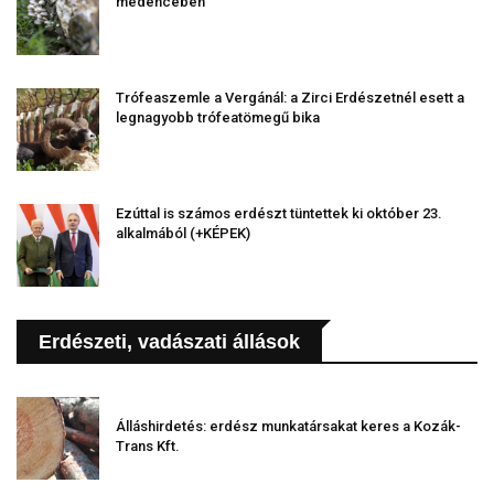
medencében
Trófeaszemle a Vergánál: a Zirci Erdészetnél esett a
legnagyobb trófeatömegű bika
Ezúttal is számos erdészt tüntettek ki október 23.
alkalmából (+KÉPEK)
Erdészeti, vadászati állások
Álláshirdetés: erdész munkatársakat keres a Kozák-
Trans Kft.