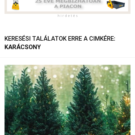
h i r d e t é s
KERESÉSI TALÁLATOK ERRE A CIMKÉRE:
KARÁCSONY