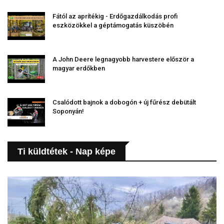
Fától az aprítékig - Erdőgazdálkodás profi
eszközökkel a géptámogatás küszöbén
A John Deere legnagyobb harvestere először a
magyar erdőkben
Csalódott bajnok a dobogón + új fűrész debütált
Soponyán!
Ti küldtétek - Nap képe