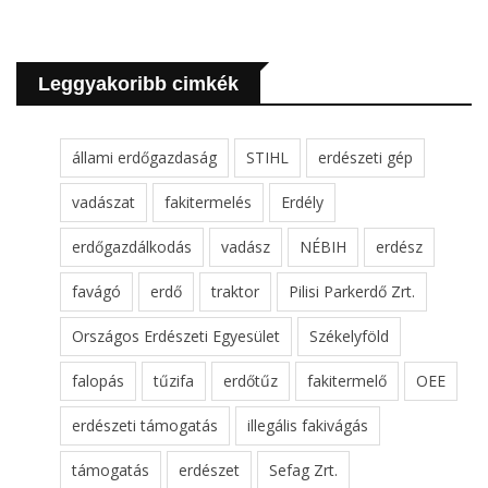
Leggyakoribb cimkék
állami erdőgazdaság
STIHL
erdészeti gép
vadászat
fakitermelés
Erdély
erdőgazdálkodás
vadász
NÉBIH
erdész
favágó
erdő
traktor
Pilisi Parkerdő Zrt.
Országos Erdészeti Egyesület
Székelyföld
falopás
tűzifa
erdőtűz
fakitermelő
OEE
erdészeti támogatás
illegális fakivágás
támogatás
erdészet
Sefag Zrt.