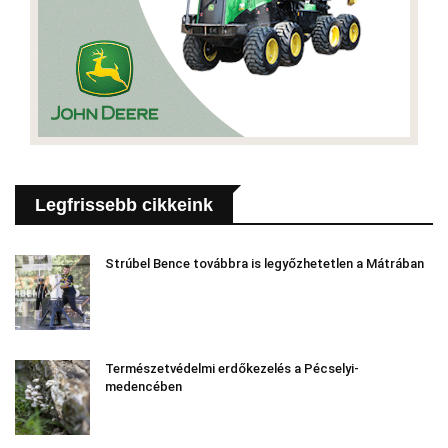
Legfrissebb cikkeink
Strúbel Bence továbbra is legyőzhetetlen a Mátrában
Természetvédelmi erdőkezelés a Pécselyi-
medencében