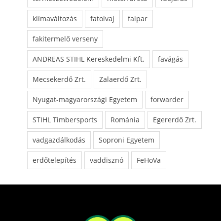
klímaváltozás
fatolvaj
faipar
fakitermelő verseny
ANDREAS STIHL Kereskedelmi Kft.
favágás
Mecsekerdő Zrt.
Zalaerdő Zrt.
Nyugat-magyarországi Egyetem
forwarder
STIHL Timbersports
Románia
Egererdő Zrt.
vadgazdálkodás
Soproni Egyetem
erdőtelepítés
vaddisznó
FeHoVa