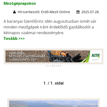
Mezőgépnapokon
Hírszerkesztő: Erdő-Mező Online
2025.07.28.
A baranyai Szentlőrinc idén augusztusban ismét vár
minden mezőgépek iránt érdeklődő gazdálkodót a
kétnapos szakmai rendezvényére.
Tovább >>>
h i r d e t é s
1. / 1. oldal