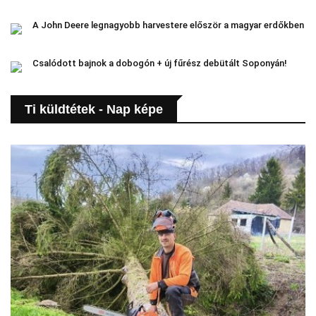
A John Deere legnagyobb harvestere először a magyar erdőkben
Csalódott bajnok a dobogón + új fűrész debütált Soponyán!
Ti küldtétek - Nap képe