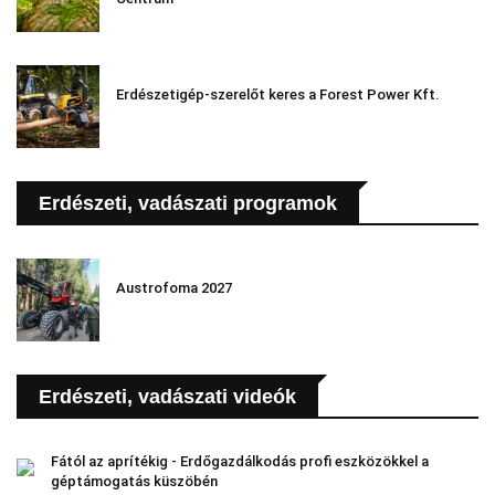
Erdészetigép-szerelőt keres a Forest Power Kft.
Erdészeti, vadászati programok
Austrofoma 2027
Erdészeti, vadászati videók
Fától az aprítékig - Erdőgazdálkodás profi eszközökkel a
géptámogatás küszöbén