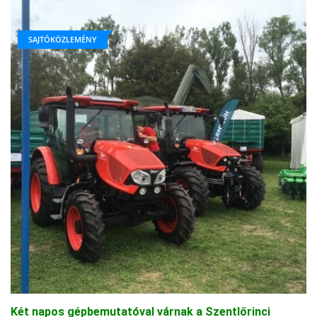
SAJTÓKÖZLEMÉNY
Két napos gépbemutatóval várnak a Szentlőrinci