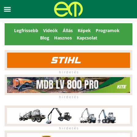
Legfrissebb
Videók
Állás
Képek
Programok
Blog
Hasznos
Kapcsolat
h i r d e t é s
h i r d e t é s
h i r d e t é s