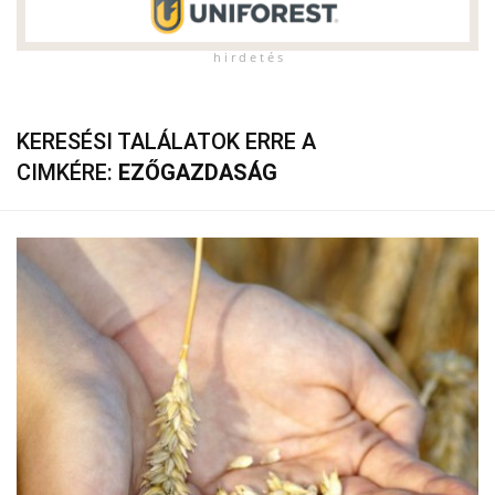
h i r d e t é s
KERESÉSI TALÁLATOK ERRE A
CIMKÉRE:
EZŐGAZDASÁG