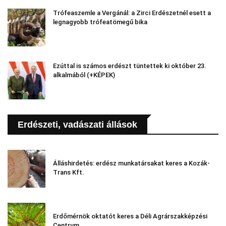
Trófeaszemle a Vergánál: a Zirci Erdészetnél esett a
legnagyobb trófeatömegű bika
Ezúttal is számos erdészt tüntettek ki október 23.
alkalmából (+KÉPEK)
Erdészeti, vadászati állások
Álláshirdetés: erdész munkatársakat keres a Kozák-
Trans Kft.
Erdőmérnök oktatót keres a Déli Agrárszakképzési
Centrum