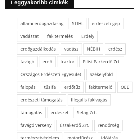
Leggyakoribb cimkék
állami erdőgazdaság
STIHL
erdészeti gép
vadászat
fakitermelés
Erdély
erdőgazdálkodás
vadász
NÉBIH
erdész
favágó
erdő
traktor
Pilisi Parkerdő Zrt.
Országos Erdészeti Egyesület
Székelyföld
falopás
tűzifa
erdőtűz
fakitermelő
OEE
erdészeti támogatás
illegális fakivágás
támogatás
erdészet
Sefag Zrt.
favágó verseny
Északerdő Zrt.
rendőrség
természetvédelem
motorfűrész
időjárás