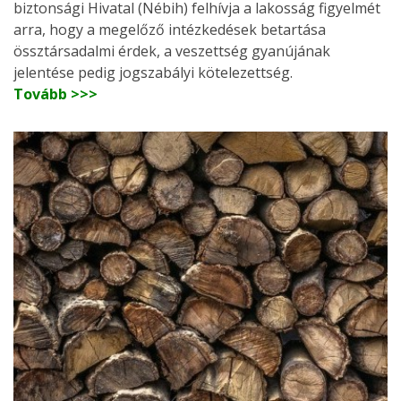
biztonsági Hivatal (Nébih) felhívja a lakosság figyelmét
arra, hogy a megelőző intézkedések betartása
össztársadalmi érdek, a veszettség gyanújának
jelentése pedig jogszabályi kötelezettség.
Tovább >>>