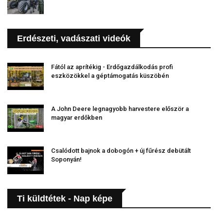
Erdészeti, vadászati videók
Fától az aprítékig - Erdőgazdálkodás profi
eszközökkel a géptámogatás küszöbén
A John Deere legnagyobb harvestere először a
magyar erdőkben
Csalódott bajnok a dobogón + új fűrész debütált
Soponyán!
Ti küldtétek - Nap képe