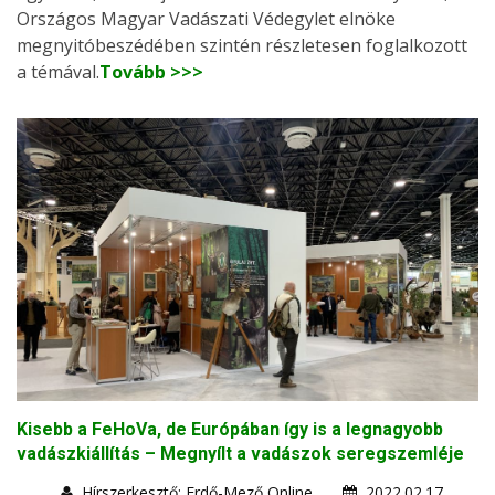
Országos Magyar Vadászati Védegylet elnöke
megnyitóbeszédében szintén részletesen foglalkozott
a témával.
Tovább >>>
Kisebb a FeHoVa, de Európában így is a legnagyobb
vadászkiállítás – Megnyílt a vadászok seregszemléje
Hírszerkesztő: Erdő-Mező Online
2022.02.17.