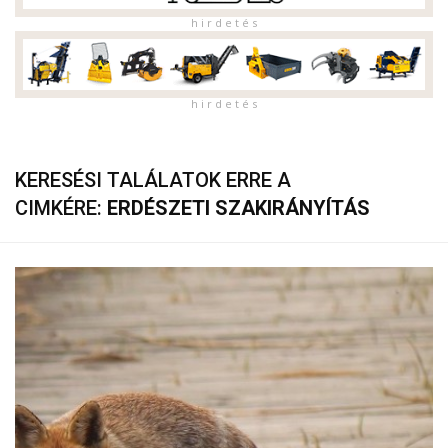
h i r d e t é s
h i r d e t é s
KERESÉSI TALÁLATOK ERRE A
CIMKÉRE:
ERDÉSZETI SZAKIRÁNYÍTÁS