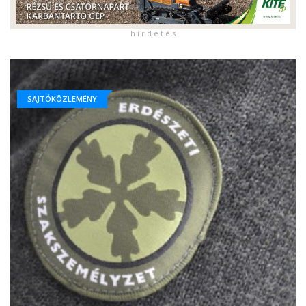
h i r d e t é s
SAJTÓKÖZLEMÉNY