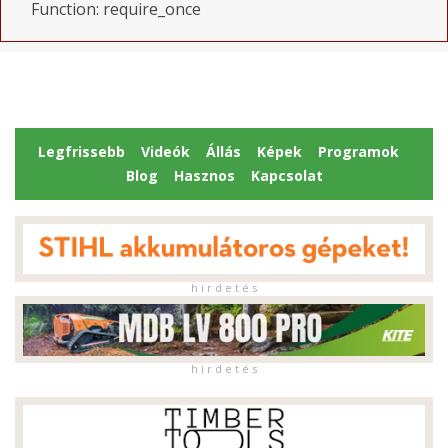
Function: require_once
Legfrissebb
Videók
Állás
Képek
Programok
Blog
Hasznos
Kapcsolat
h i r d e t é s
h i r d e t é s