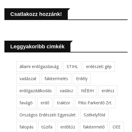
Csatlakozz hozzánk!
Leggyakoribb cimkék
állami erdőgazdaság
STIHL
erdészeti gép
vadászat
fakitermelés
Erdély
erdőgazdálkodás
vadász
NÉBIH
erdész
favágó
erdő
traktor
Pilisi Parkerdő Zrt.
Országos Erdészeti Egyesület
Székelyföld
falopás
tűzifa
erdőtűz
fakitermelő
OEE