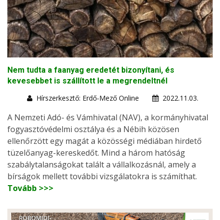
Nem tudta a faanyag eredetét bizonyítani, és
kevesebbet is szállított le a megrendeltnél
Hírszerkesztő: Erdő-Mező Online
2022.11.03.
A Nemzeti Adó- és Vámhivatal (NAV), a kormányhivatal
fogyasztóvédelmi osztálya és a Nébih közösen
ellenőrzött egy magát a közösségi médiában hirdető
tüzelőanyag-kereskedőt. Mind a három hatóság
szabálytalanságokat talált a vállalkozásnál, amely a
bírságok mellett további vizsgálatokra is számíthat.
Tovább >>>