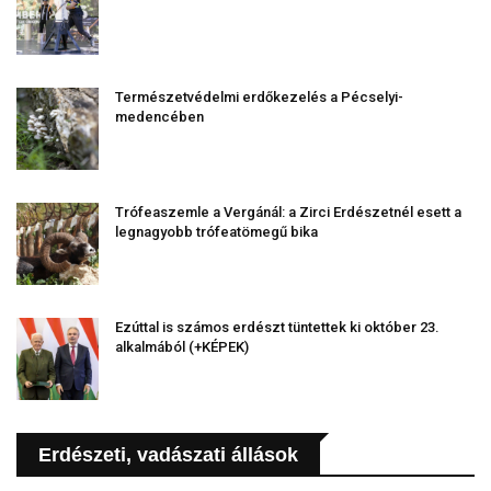
Természetvédelmi erdőkezelés a Pécselyi-
medencében
Trófeaszemle a Vergánál: a Zirci Erdészetnél esett a
legnagyobb trófeatömegű bika
Ezúttal is számos erdészt tüntettek ki október 23.
alkalmából (+KÉPEK)
Erdészeti, vadászati állások