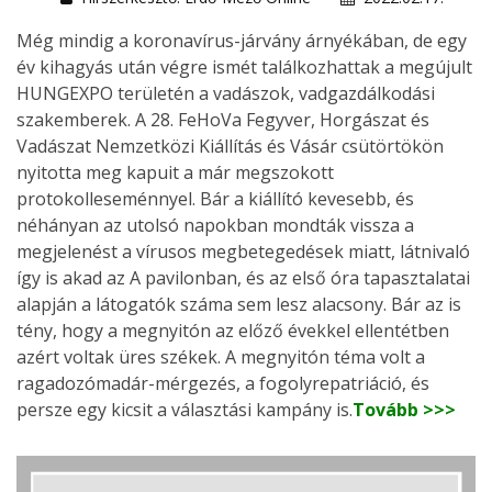
Még mindig a koronavírus-járvány árnyékában, de egy
év kihagyás után végre ismét találkozhattak a megújult
HUNGEXPO területén a vadászok, vadgazdálkodási
szakemberek. A 28. FeHoVa Fegyver, Horgászat és
Vadászat Nemzetközi Kiállítás és Vásár csütörtökön
nyitotta meg kapuit a már megszokott
protokolleseménnyel. Bár a kiállító kevesebb, és
néhányan az utolsó napokban mondták vissza a
megjelenést a vírusos megbetegedések miatt, látnivaló
így is akad az A pavilonban, és az első óra tapasztalatai
alapján a látogatók száma sem lesz alacsony. Bár az is
tény, hogy a megnyitón az előző évekkel ellentétben
azért voltak üres székek. A megnyitón téma volt a
ragadozómadár-mérgezés, a fogolyrepatriáció, és
persze egy kicsit a választási kampány is.
Tovább >>>