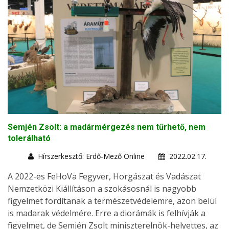
Semjén Zsolt: a madármérgezés nem tűrhető, nem
tolerálható
Hírszerkesztő: Erdő-Mező Online
2022.02.17.
A 2022-es FeHoVa Fegyver, Horgászat és Vadászat
Nemzetközi Kiállításon a szokásosnál is nagyobb
figyelmet fordítanak a természetvédelemre, azon belül
is madarak védelmére. Erre a diorámák is felhívják a
figyelmet, de Semjén Zsolt miniszterelnök-helyettes, az