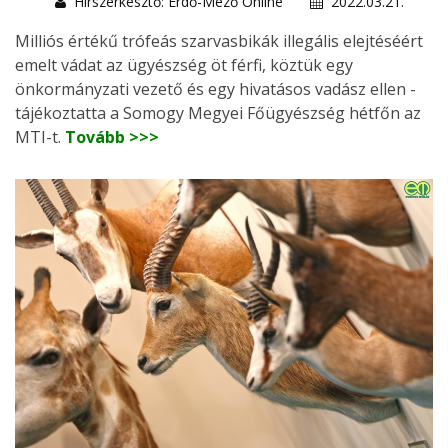
Hírszerkesztő: Erdő-Mező Online
2022.03.21.
Milliós értékű trófeás szarvasbikák illegális elejtéséért
emelt vádat az ügyészség öt férfi, köztük egy
önkormányzati vezető és egy hivatásos vadász ellen -
tájékoztatta a Somogy Megyei Főügyészség hétfőn az
MTI-t.
Tovább >>>