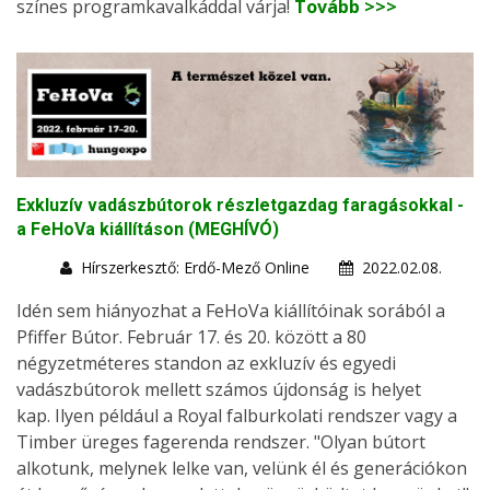
színes programkavalkáddal várja!
Tovább >>>
Exkluzív vadászbútorok részletgazdag faragásokkal -
a FeHoVa kiállításon (MEGHÍVÓ)
Hírszerkesztő: Erdő-Mező Online
2022.02.08.
Idén sem hiányozhat a FeHoVa kiállítóinak sorából a
Pfiffer Bútor. Február 17. és 20. között a 80
négyzetméteres standon az exkluzív és egyedi
vadászbútorok mellett számos újdonság is helyet
kap. Ilyen például a Royal falburkolati rendszer vagy a
Timber üreges fagerenda rendszer. "Olyan bútort
alkotunk, melynek lelke van, velünk él és generációkon