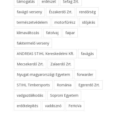
támogatás
erdészet
Sefag Zrt.
favágó verseny
Északerdő Zrt.
rendőrség
természetvédelem
motorfűrész
időjárás
klímaváltozás
fatolvaj
faipar
fakitermelő verseny
ANDREAS STIHL Kereskedelmi Kft.
favágás
Mecsekerdő Zrt.
Zalaerdő Zrt.
Nyugat-magyarországi Egyetem
forwarder
STIHL Timbersports
Románia
Egererdő Zrt.
vadgazdálkodás
Soproni Egyetem
erdőtelepítés
vaddisznó
FeHoVa