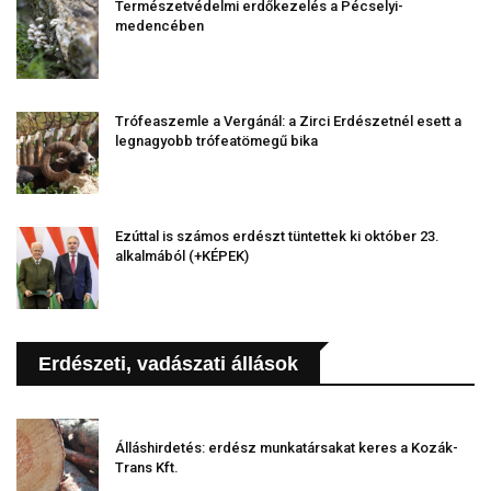
Természetvédelmi erdőkezelés a Pécselyi-
medencében
Trófeaszemle a Vergánál: a Zirci Erdészetnél esett a
legnagyobb trófeatömegű bika
Ezúttal is számos erdészt tüntettek ki október 23.
alkalmából (+KÉPEK)
Erdészeti, vadászati állások
Álláshirdetés: erdész munkatársakat keres a Kozák-
Trans Kft.