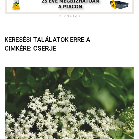
h i r d e t é s
KERESÉSI TALÁLATOK ERRE A
CIMKÉRE:
CSERJE