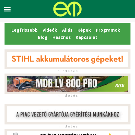
Legfrissebb
Videók
Állás
Képek
Programok
Blog
Hasznos
Kapcsolat
h i r d e t é s
h i r d e t é s
h i r d e t é s