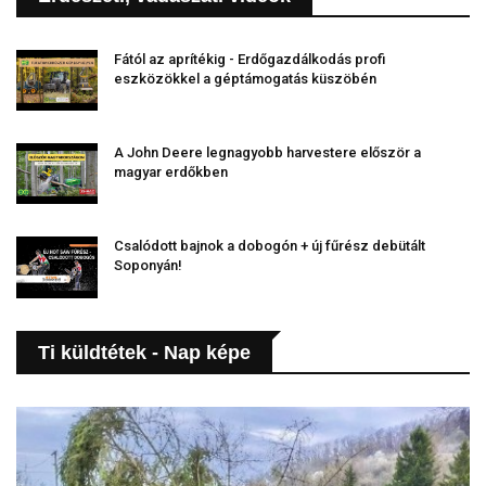
Fától az aprítékig - Erdőgazdálkodás profi
eszközökkel a géptámogatás küszöbén
A John Deere legnagyobb harvestere először a
magyar erdőkben
Csalódott bajnok a dobogón + új fűrész debütált
Soponyán!
Ti küldtétek - Nap képe