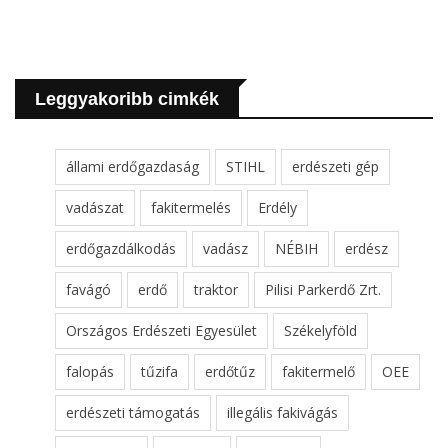
Leggyakoribb cimkék
állami erdőgazdaság
STIHL
erdészeti gép
vadászat
fakitermelés
Erdély
erdőgazdálkodás
vadász
NÉBIH
erdész
favágó
erdő
traktor
Pilisi Parkerdő Zrt.
Országos Erdészeti Egyesület
Székelyföld
falopás
tűzifa
erdőtűz
fakitermelő
OEE
erdészeti támogatás
illegális fakivágás