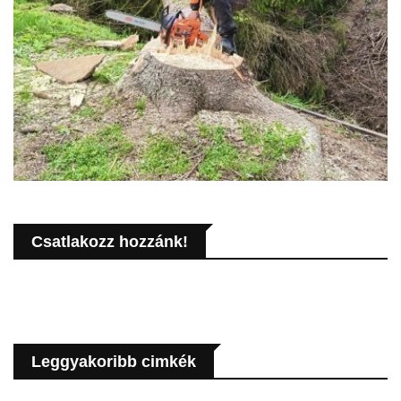
Csatlakozz hozzánk!
Leggyakoribb cimkék