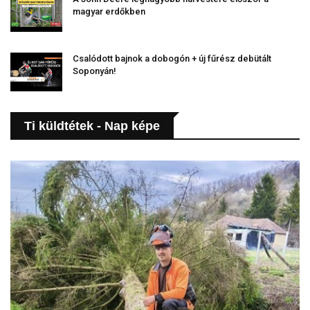
magyar erdőkben
Csalódott bajnok a dobogón + új fűrész debütált
Soponyán!
Ti küldtétek - Nap képe