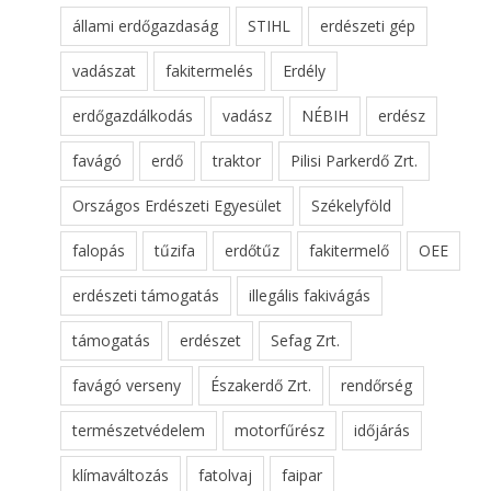
állami erdőgazdaság
STIHL
erdészeti gép
vadászat
fakitermelés
Erdély
erdőgazdálkodás
vadász
NÉBIH
erdész
favágó
erdő
traktor
Pilisi Parkerdő Zrt.
Országos Erdészeti Egyesület
Székelyföld
falopás
tűzifa
erdőtűz
fakitermelő
OEE
erdészeti támogatás
illegális fakivágás
támogatás
erdészet
Sefag Zrt.
favágó verseny
Északerdő Zrt.
rendőrség
természetvédelem
motorfűrész
időjárás
klímaváltozás
fatolvaj
faipar