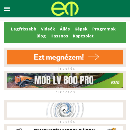
Legfrissebb
Videók
Állás
Képek
Programok
Blog
Hasznos
Kapcsolat
h i r d e t é s
h i r d e t é s
h i r d e t é s