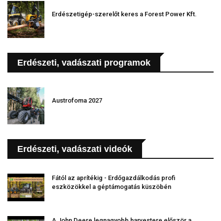
Erdészetigép-szerelőt keres a Forest Power Kft.
Erdészeti, vadászati programok
Austrofoma 2027
Erdészeti, vadászati videók
Fától az aprítékig - Erdőgazdálkodás profi
eszközökkel a géptámogatás küszöbén
A John Deere legnagyobb harvestere először a