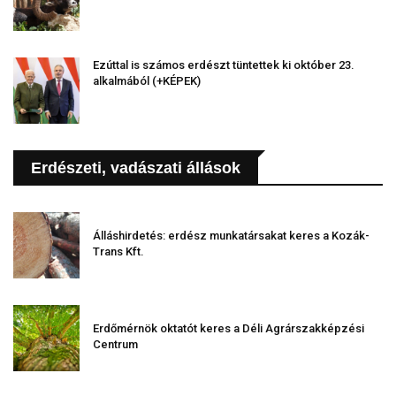
Ezúttal is számos erdészt tüntettek ki október 23.
alkalmából (+KÉPEK)
Erdészeti, vadászati állások
Álláshirdetés: erdész munkatársakat keres a Kozák-
Trans Kft.
Erdőmérnök oktatót keres a Déli Agrárszakképzési
Centrum