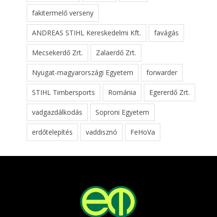
fakitermelő verseny
ANDREAS STIHL Kereskedelmi Kft.
favágás
Mecsekerdő Zrt.
Zalaerdő Zrt.
Nyugat-magyarországi Egyetem
forwarder
STIHL Timbersports
Románia
Egererdő Zrt.
vadgazdálkodás
Soproni Egyetem
erdőtelepítés
vaddisznó
FeHoVa