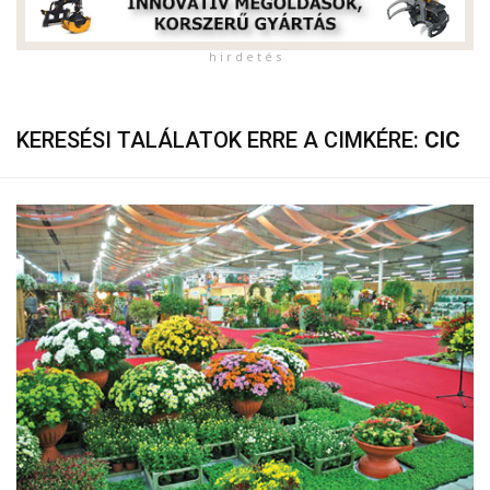
h i r d e t é s
KERESÉSI TALÁLATOK ERRE A CIMKÉRE:
CIC