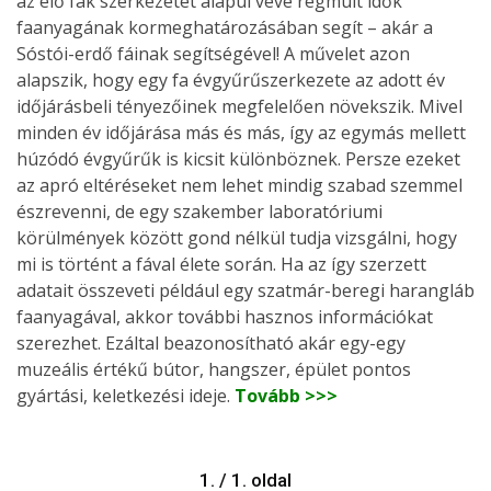
az élő fák szerkezetét alapul véve régmúlt idők
faanyagának kormeghatározásában segít – akár a
Sóstói-erdő fáinak segítségével! A művelet azon
alapszik, hogy egy fa évgyűrűszerkezete az adott év
időjárásbeli tényezőinek megfelelően növekszik. Mivel
minden év időjárása más és más, így az egymás mellett
húzódó évgyűrűk is kicsit különböznek. Persze ezeket
az apró eltéréseket nem lehet mindig szabad szemmel
észrevenni, de egy szakember laboratóriumi
körülmények között gond nélkül tudja vizsgálni, hogy
mi is történt a fával élete során. Ha az így szerzett
adatait összeveti például egy szatmár-beregi harangláb
faanyagával, akkor további hasznos információkat
szerezhet. Ezáltal beazonosítható akár egy-egy
muzeális értékű bútor, hangszer, épület pontos
gyártási, keletkezési ideje.
Tovább >>>
1. / 1. oldal