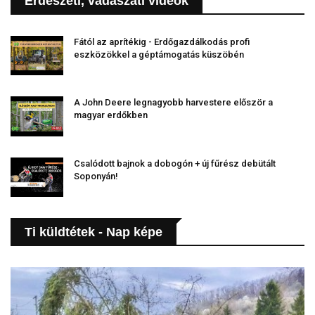
Erdészeti, vadászati videók
Fától az aprítékig - Erdőgazdálkodás profi
eszközökkel a géptámogatás küszöbén
A John Deere legnagyobb harvestere először a
magyar erdőkben
Csalódott bajnok a dobogón + új fűrész debütált
Soponyán!
Ti küldtétek - Nap képe