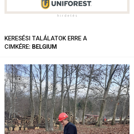
h i r d e t é s
KERESÉSI TALÁLATOK ERRE A
CIMKÉRE:
BELGIUM