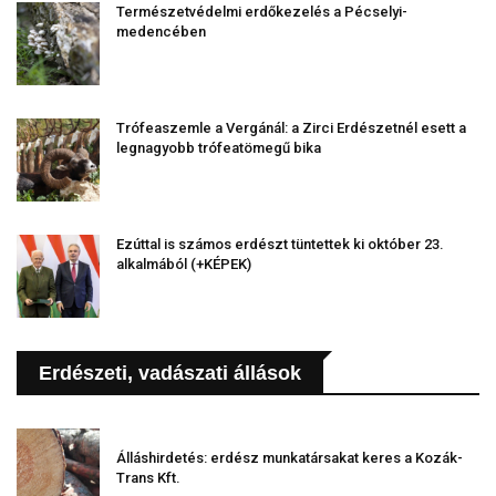
Természetvédelmi erdőkezelés a Pécselyi-
medencében
Trófeaszemle a Vergánál: a Zirci Erdészetnél esett a
legnagyobb trófeatömegű bika
Ezúttal is számos erdészt tüntettek ki október 23.
alkalmából (+KÉPEK)
Erdészeti, vadászati állások
Álláshirdetés: erdész munkatársakat keres a Kozák-
Trans Kft.