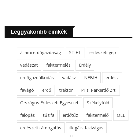
Leggyakoribb cimkék
állami erdőgazdaság
STIHL
erdészeti gép
vadászat
fakitermelés
Erdély
erdőgazdálkodás
vadász
NÉBIH
erdész
favágó
erdő
traktor
Pilisi Parkerdő Zrt.
Országos Erdészeti Egyesület
Székelyföld
falopás
tűzifa
erdőtűz
fakitermelő
OEE
erdészeti támogatás
illegális fakivágás