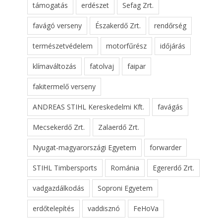
támogatás
erdészet
Sefag Zrt.
favágó verseny
Északerdő Zrt.
rendőrség
természetvédelem
motorfűrész
időjárás
klímaváltozás
fatolvaj
faipar
fakitermelő verseny
ANDREAS STIHL Kereskedelmi Kft.
favágás
Mecsekerdő Zrt.
Zalaerdő Zrt.
Nyugat-magyarországi Egyetem
forwarder
STIHL Timbersports
Románia
Egererdő Zrt.
vadgazdálkodás
Soproni Egyetem
erdőtelepítés
vaddisznó
FeHoVa