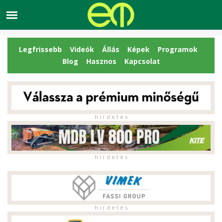
Legfrissebb
Videók
Állás
Képek
Programok
Blog
Hasznos
Kapcsolat
h i r d e t é s
h i r d e t é s
h i r d e t é s