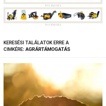
h i r d e t é s
h i r d e t é s
KERESÉSI TALÁLATOK ERRE A
CIMKÉRE:
AGRÁRTÁMOGATÁS