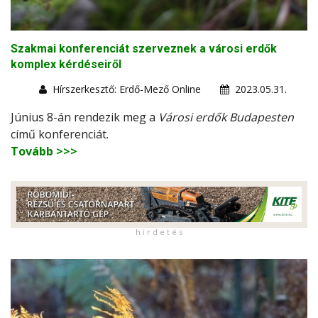
Szakmai konferenciát szerveznek a városi erdők
komplex kérdéseiről
Hírszerkesztő: Erdő-Mező Online
2023.05.31.
Június 8-án rendezik meg a
Városi erdők Budapesten
című konferenciát.
Tovább >>>
h i r d e t é s