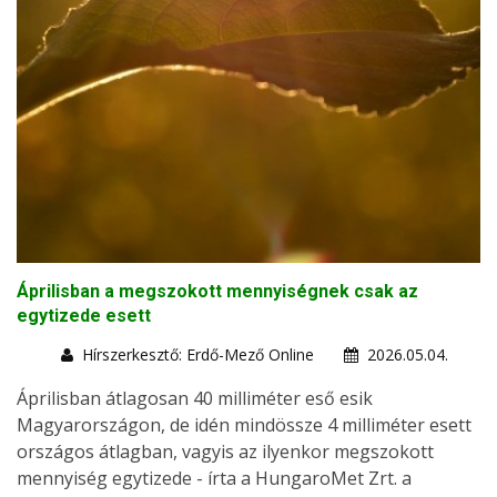
Áprilisban a megszokott mennyiségnek csak az
egytizede esett
Hírszerkesztő: Erdő-Mező Online
2026.05.04.
Áprilisban átlagosan 40 milliméter eső esik
Magyarországon, de idén mindössze 4 milliméter esett
országos átlagban, vagyis az ilyenkor megszokott
mennyiség egytizede - írta a HungaroMet Zrt. a