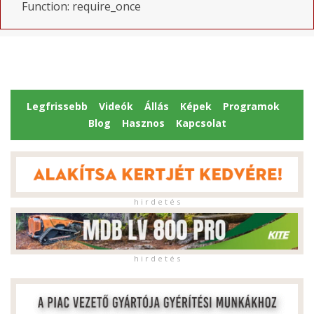
Function: require_once
Legfrissebb
Videók
Állás
Képek
Programok
Blog
Hasznos
Kapcsolat
h i r d e t é s
h i r d e t é s