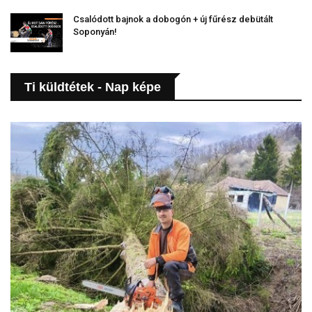
Csalódott bajnok a dobogón + új fűrész debütált
Soponyán!
Ti küldtétek - Nap képe