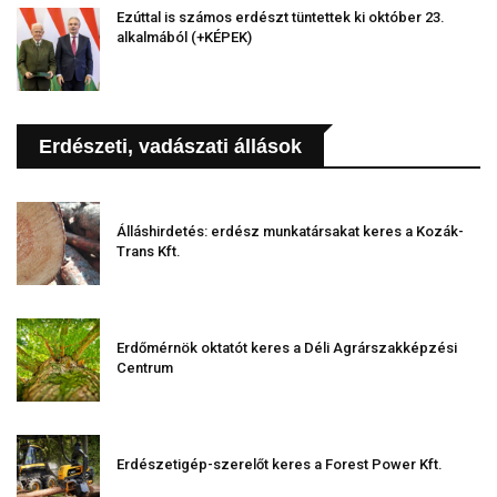
Ezúttal is számos erdészt tüntettek ki október 23.
alkalmából (+KÉPEK)
Erdészeti, vadászati állások
Álláshirdetés: erdész munkatársakat keres a Kozák-
Trans Kft.
Erdőmérnök oktatót keres a Déli Agrárszakképzési
Centrum
Erdészetigép-szerelőt keres a Forest Power Kft.