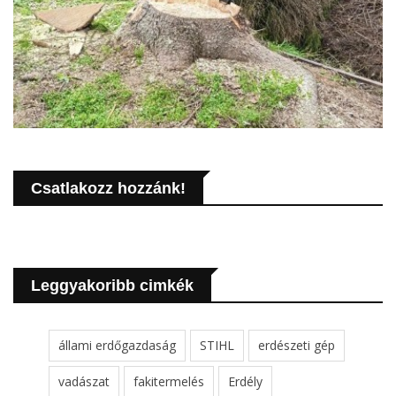
Csatlakozz hozzánk!
Leggyakoribb cimkék
állami erdőgazdaság
STIHL
erdészeti gép
vadászat
fakitermelés
Erdély