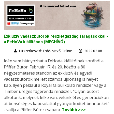
Exkluzív vadászbútorok részletgazdag faragásokkal -
a FeHoVa kiállításon (MEGHÍVÓ)
Hírszerkesztő: Erdő-Mező Online
2022.02.08.
Idén sem hiányozhat a FeHoVa kiállítóinak sorából a
Pfiffer Bútor. Február 17. és 20. között a 80
négyzetméteres standon az exkluzív és egyedi
vadászbútorok mellett számos újdonság is helyet
kap. Ilyen például a Royal falburkolati rendszer vagy a
Timber üreges fagerenda rendszer. "Olyan bútort
alkotunk, melynek lelke van, velünk él és generációkon
át bensőséges kapcsolattal gyönyörködtet bennünket"
- vallja a Pfiffer Bútor csapata.
Tovább >>>