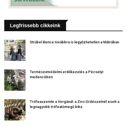
Legfrissebb cikkeink
Strúbel Bence továbbra is legyőzhetetlen a Mátrában
Természetvédelmi erdőkezelés a Pécselyi-
medencében
Trófeaszemle a Vergánál: a Zirci Erdészetnél esett a
legnagyobb trófeatömegű bika