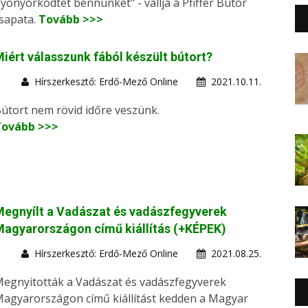
yönyörködtet bennünket" - vallja a Pfiffer Bútor
sapata.
Tovább >>>
iért válasszunk fából készült bútort?
Hírszerkesztő: Erdő-Mező Online
2021.10.11.
útort nem rövid időre veszünk.
Tovább >>>
egnyílt a Vadászat és vadászfegyverek
agyarországon című kiállítás (+KÉPEK)
Hírszerkesztő: Erdő-Mező Online
2021.08.25.
egnyitották a Vadászat és vadászfegyverek
agyarországon című kiállítást kedden a Magyar