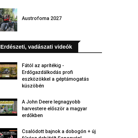
Austrofoma 2027
Erdészeti, vadászati videók
Fától az aprítékig -
Erdőgazdálkodás profi
eszközökkel a géptámogatás
küszöbén
A John Deere legnagyobb
harvestere először a magyar
erdőkben
Csalódott bajnok a dobogón + új