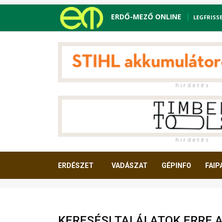
ERDŐ-MEZŐ ONLINE
LEGFRISS
h i r d e t é s
h i r d e t é s
ERDÉSZET
VADÁSZAT
GÉPINFO
FAIP
OLVASNIVALÓ
KERESÉSI TALÁLATOK ERRE 