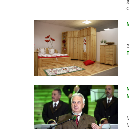
g
c
M
B
M
M
M
M