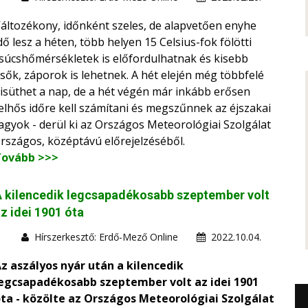
áltozékony, időnként szeles, de alapvetően enyhe
dő lesz a héten, több helyen 15 Celsius-fok fölötti
súcshőmérsékletek is előfordulhatnak és kisebb
sők, záporok is lehetnek. A hét elején még többfelé
isüthet a nap, de a hét végén már inkább erősen
elhős időre kell számítani és megszűnnek az éjszakai
agyok - derül ki az Országos Meteorológiai Szolgálat
rszágos, középtávú előrejelzéséből.
Tovább >>>
 kilencedik legcsapadékosabb szeptember volt
z idei 1901 óta
Hírszerkesztő: Erdő-Mező Online
2022.10.04.
z aszályos nyár után a kilencedik
egcsapadékosabb szeptember volt az idei 1901
ta - közölte az Országos Meteorológiai Szolgálat