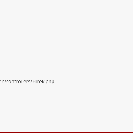
on/controllers/Hirek.php
p