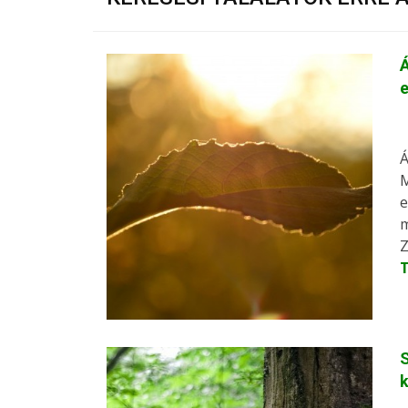
Á
e
Á
M
e
m
Z
S
k