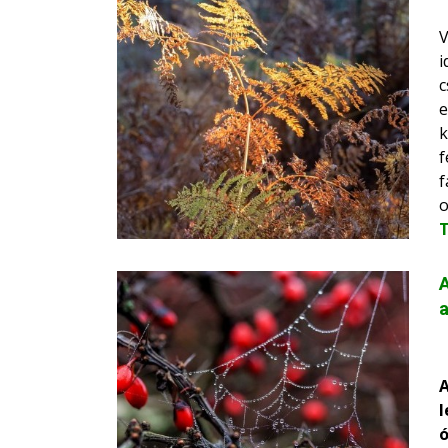
V
i
c
e
k
f
f
o
A
a
A
l
ó