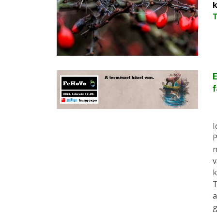
k
E
f
I
P
n
v
k
T
a
g