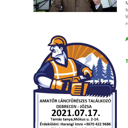
M
t
V
r
A