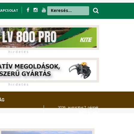
KAPCSOLAT
h i r d e t é s
h i r d e t é s
ÁG
2026. augusztus 7. péntek,
Ibolya
napja