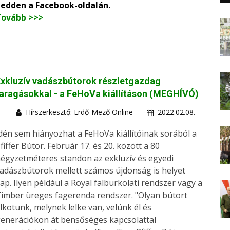
edden a Facebook-oldalán.
Tovább >>>
xkluzív vadászbútorok részletgazdag
aragásokkal - a FeHoVa kiállításon (MEGHÍVÓ)
Hírszerkesztő: Erdő-Mező Online
2022.02.08.
dén sem hiányozhat a FeHoVa kiállítóinak sorából a
fiffer Bútor. Február 17. és 20. között a 80
égyzetméteres standon az exkluzív és egyedi
adászbútorok mellett számos újdonság is helyet
ap. Ilyen például a Royal falburkolati rendszer vagy a
imber üreges fagerenda rendszer. "Olyan bútort
lkotunk, melynek lelke van, velünk él és
enerációkon át bensőséges kapcsolattal