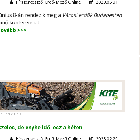
Hírszerkesztő: Erdő-Mező Online
2023.05.31.
únius 8-án rendezik meg a
Városi erdők Budapesten
ímű konferenciát.
Tovább >>>
h i r d e t é s
zeles, de enyhe idő lesz a héten
Hírszerkesztő: Erdő-Mező Online
2023.02.20.