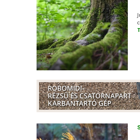
J
c
S