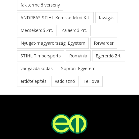
fakitermelő verseny
ANDREAS STIHL Kereskedelmi Kft.
favágás
Mecsekerdő Zrt.
Zalaerdő Zrt.
Nyugat-magyarországi Egyetem
forwarder
STIHL Timbersports
Románia
Egererdő Zrt.
vadgazdálkodás
Soproni Egyetem
erdőtelepítés
vaddisznó
FeHoVa