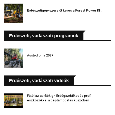
Erdészetigép-szerelőt keres a Forest Power Kft.
Erdészeti, vadászati programok
Austrofoma 2027
Erdészeti, vadászati videók
Fától az aprítékig - Erdőgazdálkodás profi
eszközökkel a géptámogatás küszöbén