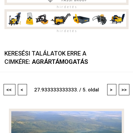
h i r d e t é s
h i r d e t é s
KERESÉSI TALÁLATOK ERRE A
CIMKÉRE:
AGRÁRTÁMOGATÁS
<<
<
27.933333333333. / 5. oldal
>
>>