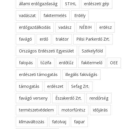
állami erdőgazdaság
STIHL
erdészeti gép
vadászat
fakitermelés
Erdély
erdőgazdálkodás
vadász
NÉBIH
erdész
favágó
erdő
traktor
Pilisi Parkerdő Zrt.
Országos Erdészeti Egyesület
Székelyföld
falopás
tűzifa
erdőtűz
fakitermelő
OEE
erdészeti támogatás
illegális fakivágás
támogatás
erdészet
Sefag Zrt.
favágó verseny
Északerdő Zrt.
rendőrség
természetvédelem
motorfűrész
időjárás
klímaváltozás
fatolvaj
faipar