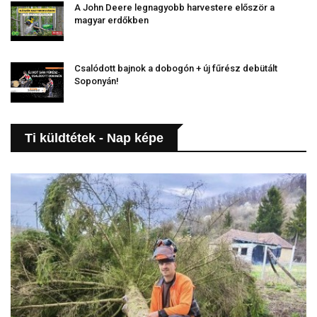
A John Deere legnagyobb harvestere először a
magyar erdőkben
Csalódott bajnok a dobogón + új fűrész debütált
Soponyán!
Ti küldtétek - Nap képe