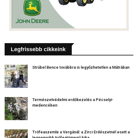
Legfrissebb cikkeink
Strúbel Bence továbbra is legyőzhetetlen a Mátrában
Természetvédelmi erdőkezelés a Pécselyi-
medencében
Trófeaszemle a Vergánál: a Zirci Erdészetnél esett a
legnagyobb trófeatömegű bika