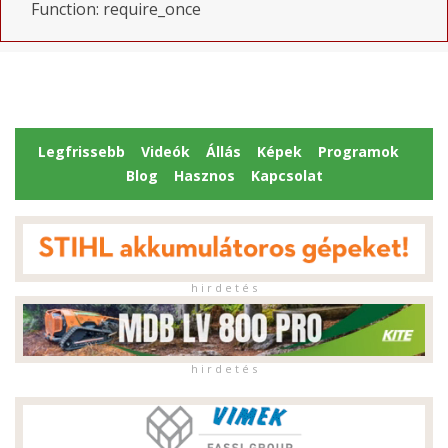
Function: require_once
Legfrissebb
Videók
Állás
Képek
Programok
Blog
Hasznos
Kapcsolat
h i r d e t é s
h i r d e t é s