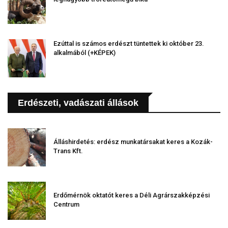
Ezúttal is számos erdészt tüntettek ki október 23.
alkalmából (+KÉPEK)
Erdészeti, vadászati állások
Álláshirdetés: erdész munkatársakat keres a Kozák-
Trans Kft.
Erdőmérnök oktatót keres a Déli Agrárszakképzési
Centrum