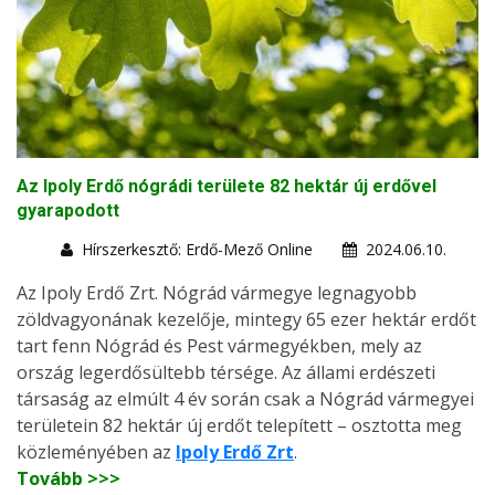
Az Ipoly Erdő nógrádi területe 82 hektár új erdővel
gyarapodott
Hírszerkesztő: Erdő-Mező Online
2024.06.10.
Az Ipoly Erdő Zrt. Nógrád vármegye legnagyobb
zöldvagyonának kezelője, mintegy 65 ezer hektár erdőt
tart fenn Nógrád és Pest vármegyékben, mely az
ország legerdősültebb térsége. Az állami erdészeti
társaság az elmúlt 4 év során csak a Nógrád vármegyei
területein 82 hektár új erdőt telepített – osztotta meg
közleményében az
Ipoly Erdő Zrt
.
Tovább >>>