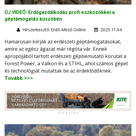
ÚJ VIDEÓ: Erdőgazdálkodás profi eszközökkel a
géptámogatás küszöbén
Hírszerkesztő: Erdő-Mező Online
2025.11.04.
Hamarosan kiírják az erdészeti géptámogatásokat,
amire az egész ágazat már régóta vár. Ennek
apropójából tartott erdészeti gépbemutató körutat a
Forest Power, a Valkon és a STIHL, ahol számos gépet
és technológiát mutattak be az érdeklődőknek.
Tovább >>>
h i r d e t é s