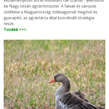
kezdeményezés során elültetett fák számát - jelentette
be Nagy István agrárminiszter. A falvak és városok
zöldítése a Magyarország zöldvagyonát megóvó és
gyarapító, az agrártárca által koordinált stratégia
része.
Tovább >>>