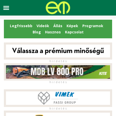
Legfrissebb
Videók
Állás
Képek
Programok
Blog
Hasznos
Kapcsolat
h i r d e t é s
h i r d e t é s
h i r d e t é s