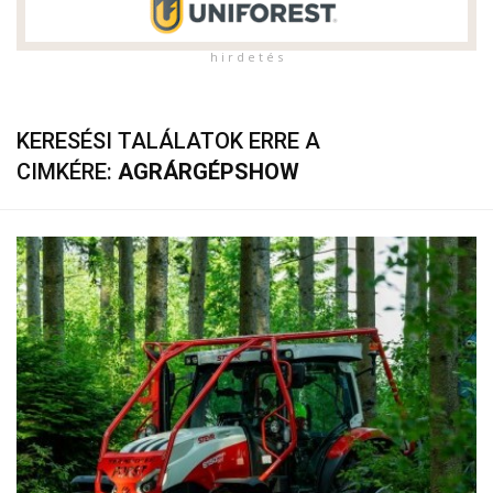
h i r d e t é s
KERESÉSI TALÁLATOK ERRE A
CIMKÉRE:
AGRÁRGÉPSHOW