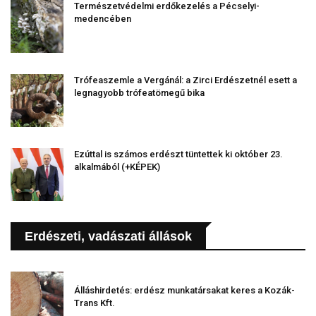
Természetvédelmi erdőkezelés a Pécselyi-
medencében
Trófeaszemle a Vergánál: a Zirci Erdészetnél esett a
legnagyobb trófeatömegű bika
Ezúttal is számos erdészt tüntettek ki október 23.
alkalmából (+KÉPEK)
Erdészeti, vadászati állások
Álláshirdetés: erdész munkatársakat keres a Kozák-
Trans Kft.