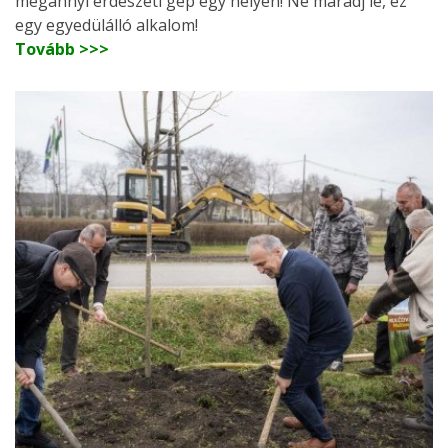
megannyi erdészeti gép egy helyen! Ne maradj le, ez
egy egyedülálló alkalom!
Tovább >>>