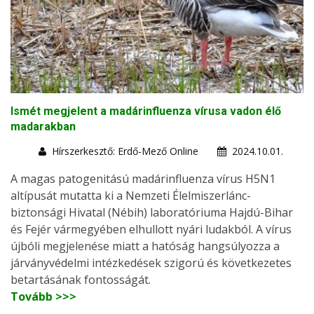
Ismét megjelent a madárinfluenza vírusa vadon élő
madarakban
Hírszerkesztő: Erdő-Mező Online
2024.10.01.
A magas patogenitású madárinfluenza vírus H5N1
altípusát mutatta ki a Nemzeti Élelmiszerlánc-
biztonsági Hivatal (Nébih) laboratóriuma Hajdú-Bihar
és Fejér vármegyében elhullott nyári ludakból. A vírus
újbóli megjelenése miatt a hatóság hangsúlyozza a
járványvédelmi intézkedések szigorú és következetes
betartásának fontosságát.
Tovább >>>