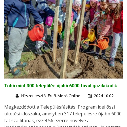
Több mint 300 település újabb 6000 fával gazdakodik
Hírszerkesztő: Erdő-Mező Online
2024.10.02.
Megkezdődött a Településfásítási Program idei őszi
ültetési időszaka, amelyben 317 településre újabb 6000
fát szállítanak, ezzel 56 ezerre növelve a