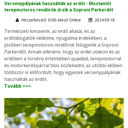
Versenypályának használták az erdőt - Mostantól
terepmotoros rendőrök őrzik a Soproni Parkerdőt
Hírszerkesztő: Erdő-Mező Online
2024.09.18.
Természeti kincseink, az erdő állatai, és az
erdőlátogatók védelme, nyugalma érdekében, a
jövőben terepmotoros rendőrök felügyelik a Soproni
Parkerdőt. Annak ellenére, hogy az erdei utakon és az
erdőben a törvény értelmében quaddal, terepmotorral
és motorkerékpárral tilos közlekedni, az utóbbi időben
többször is előfordult, hogy egyesek versenypályának
használták az erdőt.
Tovább >>>