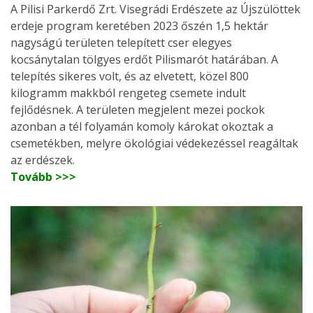
A Pilisi Parkerdő Zrt. Visegrádi Erdészete az Újszülöttek
erdeje program keretében 2023 őszén 1,5 hektár
nagyságú területen telepített cser elegyes
kocsánytalan tölgyes erdőt Pilismarót határában. A
telepítés sikeres volt, és az elvetett, közel 800
kilogramm makkból rengeteg csemete indult
fejlődésnek. A területen megjelent mezei pockok
azonban a tél folyamán komoly károkat okoztak a
csemetékben, melyre ökológiai védekezéssel reagáltak
az erdészek.
Tovább >>>