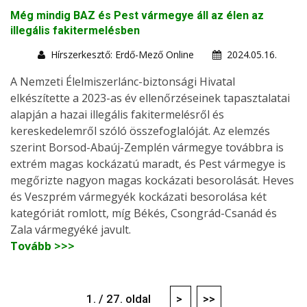
Még mindig BAZ és Pest vármegye áll az élen az
illegális fakitermelésben
Hírszerkesztő: Erdő-Mező Online
2024.05.16.
A Nemzeti Élelmiszerlánc-biztonsági Hivatal
elkészítette a 2023-as év ellenőrzéseinek tapasztalatai
alapján a hazai illegális fakitermelésről és
kereskedelemről szóló összefoglalóját. Az elemzés
szerint Borsod-Abaúj-Zemplén vármegye továbbra is
extrém magas kockázatú maradt, és Pest vármegye is
megőrizte nagyon magas kockázati besorolását. Heves
és Veszprém vármegyék kockázati besorolása két
kategóriát romlott, míg Békés, Csongrád-Csanád és
Zala vármegyéké javult.
Tovább >>>
1. / 27. oldal
>
>>