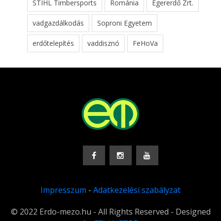
STIHL Timbersports
Románia
Egererdő Zrt.
vadgazdálkodás
Soproni Egyetem
erdőtelepítés
vaddisznó
FeHoVa
Impresszum
-
Adatkezelési szabályzat
© 2022 Erdo-mezo.hu - All Rights Reserved - Designed