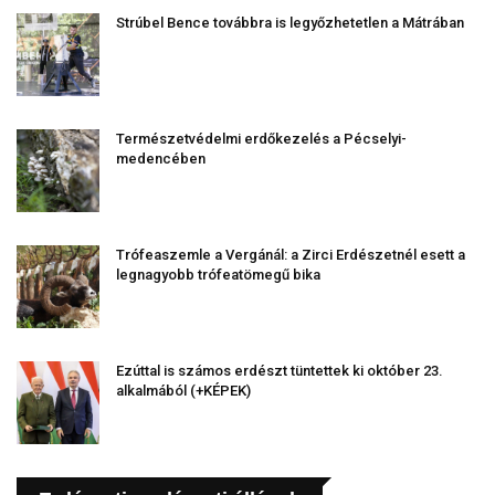
Strúbel Bence továbbra is legyőzhetetlen a Mátrában
Természetvédelmi erdőkezelés a Pécselyi-
medencében
Trófeaszemle a Vergánál: a Zirci Erdészetnél esett a
legnagyobb trófeatömegű bika
Ezúttal is számos erdészt tüntettek ki október 23.
alkalmából (+KÉPEK)