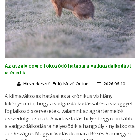
Az aszály egyre fokozódó hatásai a vadgazdálkodást
is érintik
Hírszerkesztő: Erdő-Mező Online
2026.06.10.
A klímaváltozás hatásai és a krónikus vízhiány
kikényszeríti, hogy a vadgazdálkodással és a vízüggyel
foglalkozó szervezetek, valamint az agrártermelők
összedolgozzanak. A vadásztatás helyett egyre inkább
a vadgazdálkodásra helyeződik a hangsúly - nyilatkozta
az Országos Magyar Vadászkamara Békés Vármegyei