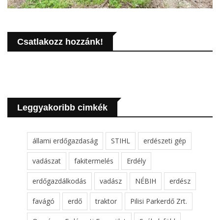
Csatlakozz hozzánk!
Leggyakoribb cimkék
állami erdőgazdaság
STIHL
erdészeti gép
vadászat
fakitermelés
Erdély
erdőgazdálkodás
vadász
NÉBIH
erdész
favágó
erdő
traktor
Pilisi Parkerdő Zrt.