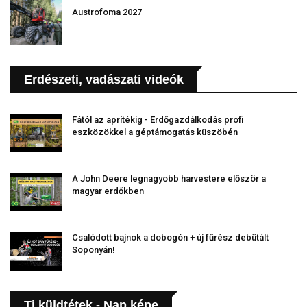
Austrofoma 2027
Erdészeti, vadászati videók
Fától az aprítékig - Erdőgazdálkodás profi
eszközökkel a géptámogatás küszöbén
A John Deere legnagyobb harvestere először a
magyar erdőkben
Csalódott bajnok a dobogón + új fűrész debütált
Soponyán!
Ti küldtétek - Nap képe