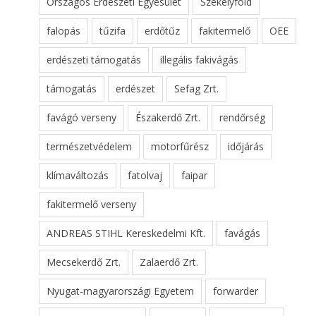
Országos Erdészeti Egyesület
Székelyföld
falopás
tűzifa
erdőtűz
fakitermelő
OEE
erdészeti támogatás
illegális fakivágás
támogatás
erdészet
Sefag Zrt.
favágó verseny
Északerdő Zrt.
rendőrség
természetvédelem
motorfűrész
időjárás
klímaváltozás
fatolvaj
faipar
fakitermelő verseny
ANDREAS STIHL Kereskedelmi Kft.
favágás
Mecsekerdő Zrt.
Zalaerdő Zrt.
Nyugat-magyarországi Egyetem
forwarder