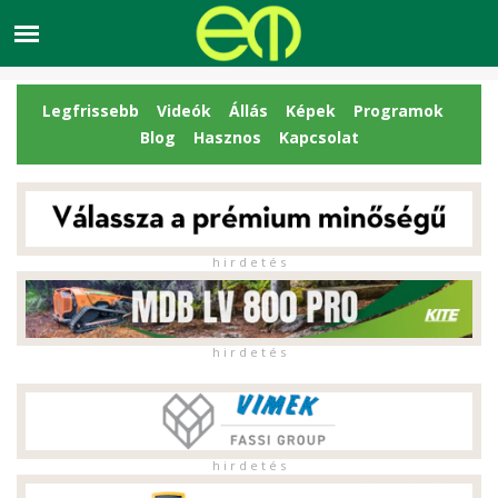
Legfrissebb
Videók
Állás
Képek
Programok
Blog
Hasznos
Kapcsolat
h i r d e t é s
h i r d e t é s
h i r d e t é s