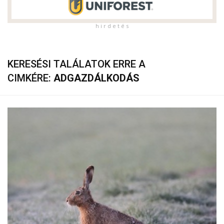
h i r d e t é s
KERESÉSI TALÁLATOK ERRE A
CIMKÉRE:
ADGAZDÁLKODÁS