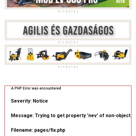
h i r d e t é s
h i r d e t é s
h i r d e t é s
A PHP Error was encountered
Severity: Notice
Message: Trying to get property 'nev' of non-object
Filename: pages/fix.php