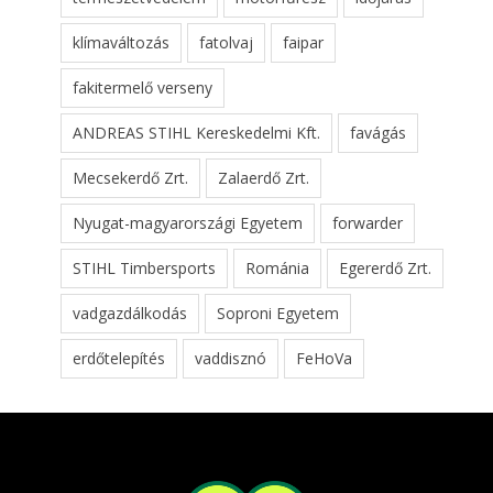
klímaváltozás
fatolvaj
faipar
fakitermelő verseny
ANDREAS STIHL Kereskedelmi Kft.
favágás
Mecsekerdő Zrt.
Zalaerdő Zrt.
Nyugat-magyarországi Egyetem
forwarder
STIHL Timbersports
Románia
Egererdő Zrt.
vadgazdálkodás
Soproni Egyetem
erdőtelepítés
vaddisznó
FeHoVa