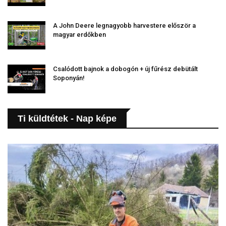
A John Deere legnagyobb harvestere először a
magyar erdőkben
Csalódott bajnok a dobogón + új fűrész debütált
Soponyán!
Ti küldtétek - Nap képe