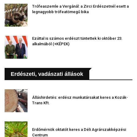
Trófeaszemle a Vergánál: a Zirci Erdészetnél esett a
legnagyobb trófeatömegű bika
Ezúttal is számos erdészt tüntettek ki október 23.
alkalmából (+KÉPEK)
Erdészeti, vadászati állások
Álláshirdetés: erdész munkatársakat keres a Kozák-
Trans Kft.
Erdőmérnök oktatót keres a Déli Agrárszakképzési
Centrum