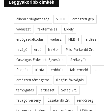
Leggyakoribb cimkék
állami erdőgazdaság
STIHL
erdészeti gép
vadászat
fakitermelés
Erdély
erdőgazdálkodás
vadász
NÉBIH
erdész
favágó
erdő
traktor
Pilisi Parkerdő Zrt.
Országos Erdészeti Egyesület
Székelyföld
falopás
tűzifa
erdőtűz
fakitermelő
OEE
erdészeti támogatás
illegális fakivágás
támogatás
erdészet
Sefag Zrt.
favágó verseny
Északerdő Zrt.
rendőrség
természetvédelem
motorfűrész
időjárás