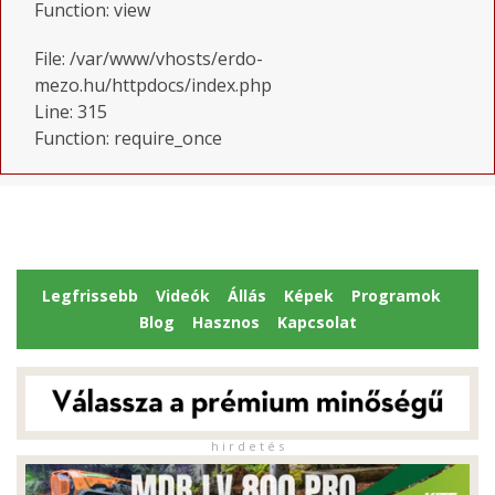
Function: view
File: /var/www/vhosts/erdo-
mezo.hu/httpdocs/index.php
Line: 315
Function: require_once
Legfrissebb
Videók
Állás
Képek
Programok
Blog
Hasznos
Kapcsolat
h i r d e t é s