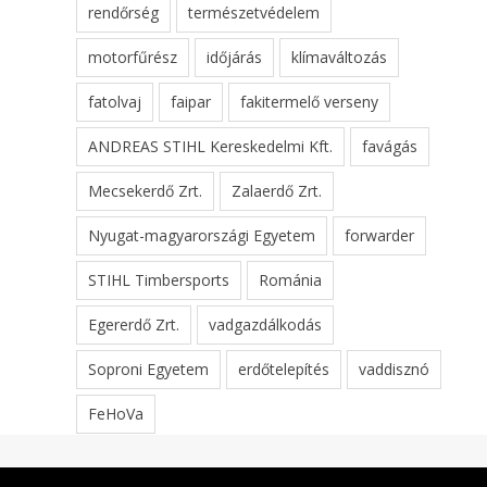
rendőrség
természetvédelem
motorfűrész
időjárás
klímaváltozás
fatolvaj
faipar
fakitermelő verseny
ANDREAS STIHL Kereskedelmi Kft.
favágás
Mecsekerdő Zrt.
Zalaerdő Zrt.
Nyugat-magyarországi Egyetem
forwarder
STIHL Timbersports
Románia
Egererdő Zrt.
vadgazdálkodás
Soproni Egyetem
erdőtelepítés
vaddisznó
FeHoVa