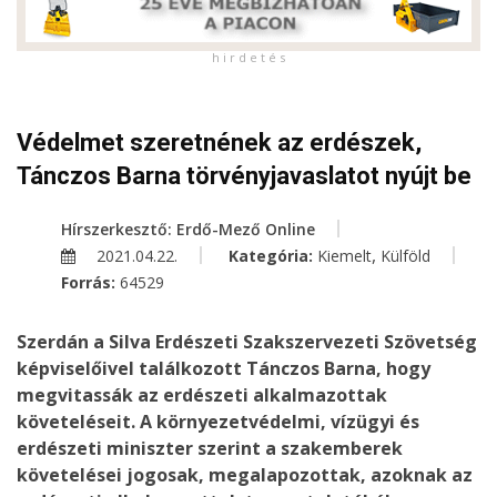
h i r d e t é s
Védelmet szeretnének az erdészek,
Tánczos Barna törvényjavaslatot nyújt be
Hírszerkesztő: Erdő-Mező Online
,
2021.04.22.
Kategória:
Kiemelt
Külföld
Forrás:
64529
Szerdán a Silva Erdészeti Szakszervezeti Szövetség
képviselőivel találkozott Tánczos Barna, hogy
megvitassák az erdészeti alkalmazottak
követeléseit. A környezetvédelmi, vízügyi és
erdészeti miniszter szerint a szakemberek
követelései jogosak, megalapozottak, azoknak az