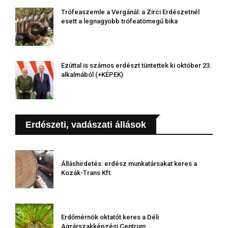
Trófeaszemle a Vergánál: a Zirci Erdészetnél
esett a legnagyobb trófeatömegű bika
Ezúttal is számos erdészt tüntettek ki október 23.
alkalmából (+KÉPEK)
Erdészeti, vadászati állások
Álláshirdetés: erdész munkatársakat keres a
Kozák-Trans Kft.
Erdőmérnök oktatót keres a Déli
Agrárszakképzési Centrum