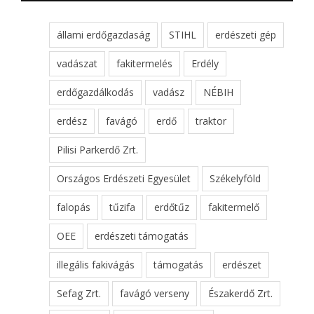
állami erdőgazdaság
STIHL
erdészeti gép
vadászat
fakitermelés
Erdély
erdőgazdálkodás
vadász
NÉBIH
erdész
favágó
erdő
traktor
Pilisi Parkerdő Zrt.
Országos Erdészeti Egyesület
Székelyföld
falopás
tűzifa
erdőtűz
fakitermelő
OEE
erdészeti támogatás
illegális fakivágás
támogatás
erdészet
Sefag Zrt.
favágó verseny
Északerdő Zrt.