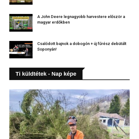
A John Deere legnagyobb harvestere először a
magyar erdőkben
Csalódott bajnok a dobogón + új fűrész debütált
Soponyán!
Ti küldtétek - Nap képe