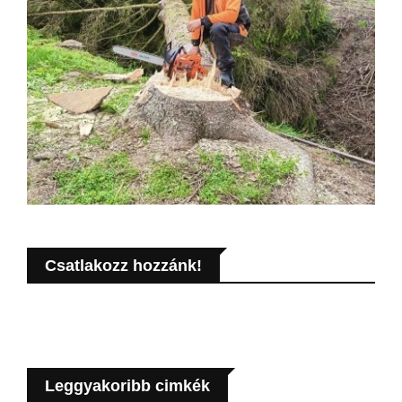
Csatlakozz hozzánk!
Leggyakoribb cimkék