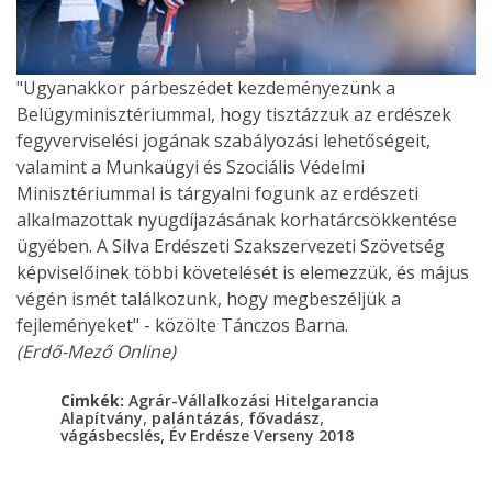
"Ugyanakkor párbeszédet kezdeményezünk a
Belügyminisztériummal, hogy tisztázzuk az erdészek
fegyverviselési jogának szabályozási lehetőségeit,
valamint a Munkaügyi és Szociális Védelmi
Minisztériummal is tárgyalni fogunk az erdészeti
alkalmazottak nyugdíjazásának korhatárcsökkentése
ügyében. A Silva Erdészeti Szakszervezeti Szövetség
képviselőinek többi követelését is elemezzük, és május
végén ismét találkozunk, hogy megbeszéljük a
fejleményeket" - közölte Tánczos Barna.
(Erdő-Mező Online)
Cimkék:
Agrár-Vállalkozási Hitelgarancia
,
,
,
Alapítvány
palántázás
fővadász
,
vágásbecslés
Év Erdésze Verseny 2018