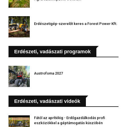
Erdészetigép-szerelőt keres a Forest Power Kft.
Erdészeti, vadászati programok
Austrofoma 2027
Erdészeti, vadászati videók
Fától az aprítékig - Erdőgazdálkodás profi
eszközökkel a géptámogatás küszöbén