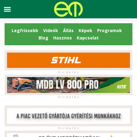
Legfrissebb
Videók
Állás
Képek
Programok
Blog
Hasznos
Kapcsolat
h i r d e t é s
h i r d e t é s
h i r d e t é s