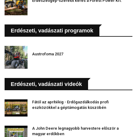
Erdészetigép-szerelőt keres a Forest Power Kft.
Erdészeti, vadászati programok
Austrofoma 2027
Erdészeti, vadászati videók
Fától az aprítékig - Erdőgazdálkodás profi
eszközökkel a géptámogatás küszöbén
A John Deere legnagyobb harvestere először a
magyar erdőkben