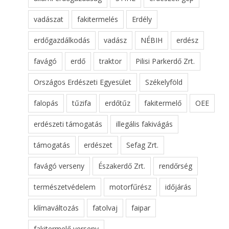
vadászat
fakitermelés
Erdély
erdőgazdálkodás
vadász
NÉBIH
erdész
favágó
erdő
traktor
Pilisi Parkerdő Zrt.
Országos Erdészeti Egyesület
Székelyföld
falopás
tűzifa
erdőtűz
fakitermelő
OEE
erdészeti támogatás
illegális fakivágás
támogatás
erdészet
Sefag Zrt.
favágó verseny
Északerdő Zrt.
rendőrség
természetvédelem
motorfűrész
időjárás
klímaváltozás
fatolvaj
faipar
fakitermelő verseny