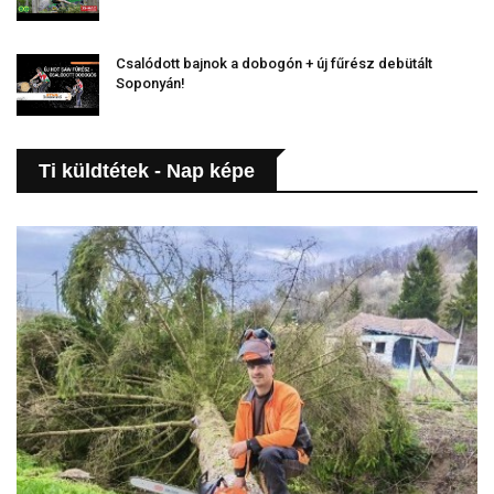
Csalódott bajnok a dobogón + új fűrész debütált
Soponyán!
Ti küldtétek - Nap képe