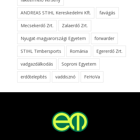
ANDREAS STIHL Kereskedelmi Kft.
favágás
Mecsekerdő Zrt.
Zalaerdő Zrt.
Nyugat-magyarországi Egyetem
forwarder
STIHL Timbersports
Románia
Egererdő Zrt.
vadgazdálkodás
Soproni Egyetem
erdőtelepítés
vaddisznó
FeHoVa