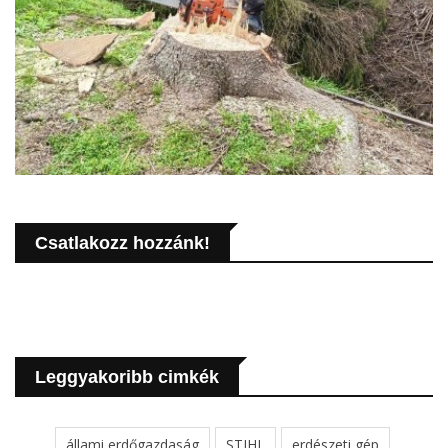
Csatlakozz hozzánk!
Leggyakoribb cimkék
állami erdőgazdaság
STIHL
erdészeti gép