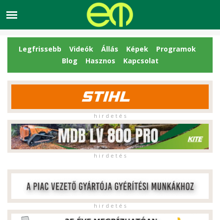
Legfrissebb
Videók
Állás
Képek
Programok
Blog
Hasznos
Kapcsolat
h i r d e t é s
h i r d e t é s
h i r d e t é s