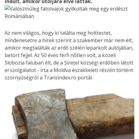
indult, amikor utoljára élve látták.
Az nem világos, hogy ki találta meg holttestet,
mindenesetre a hírek szerint a szakember már nem élt,
amikor megtalálták az erdő szélén leparkolt autójában,
betört fejjel. Az 50 éves férfi nőtlen volt, a közeli
Slobozia faluban élt, de a Șirețel községi erdőben látott
el szolgálatot - írta a Moldva északkeleti részén történt
szörnyűségről a Transindex.ro portál.