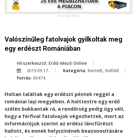
h i r d e t é s
Valószínűleg fatolvajok gyilkoltak meg
egy erdészt Romániában
Hírszerkesztő: Erdő-Mező Online
,
2019.09.17.
Kategória:
Kiemelt
Külföld
Forrás:
60474
Holtan találtak egy erdészt péntek reggel a
romániai Iași megyében. A holttestre egy erdő
szélén bukkantak rá, a rendőrség pedig úgy véli,
hogy a férfival fatolvajok végezhettek, mert az
információjuk szerint az erdész láncfűrészt
hallott, és ennek helyszínének beazonosítására