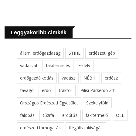
Leggyakoribb cimkék
állami erdőgazdaság
STIHL
erdészeti gép
vadászat
fakitermelés
Erdély
erdőgazdálkodás
vadász
NÉBIH
erdész
favágó
erdő
traktor
Pilisi Parkerdő Zrt.
Országos Erdészeti Egyesület
Székelyföld
falopás
tűzifa
erdőtűz
fakitermelő
OEE
erdészeti támogatás
illegális fakivágás