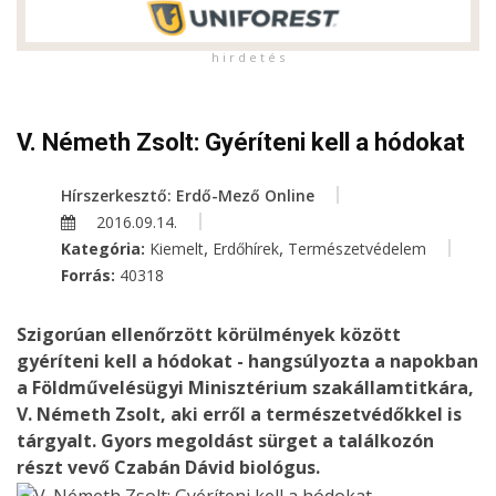
h i r d e t é s
V. Németh Zsolt: Gyéríteni kell a hódokat
Hírszerkesztő: Erdő-Mező Online
2016.09.14.
,
,
Kategória:
Kiemelt
Erdőhírek
Természetvédelem
Forrás:
40318
Szigorúan ellenőrzött körülmények között
gyéríteni kell a hódokat - hangsúlyozta a napokban
a Földművelésügyi Minisztérium szakállamtitkára,
V. Németh Zsolt, aki erről a természetvédőkkel is
tárgyalt. Gyors megoldást sürget a találkozón
részt vevő Czabán Dávid biológus.