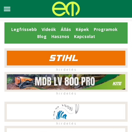
Legfrissebb
Videók
Állás
Képek
Programok
Blog
Hasznos
Kapcsolat
h i r d e t é s
h i r d e t é s
h i r d e t é s