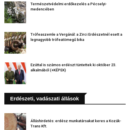
Természetvédelmi erdőkezelés a Pécselyi-
medencében
Trófeaszemle a Vergánál: a Zirci Erdészetnél esett a
legnagyobb trófeatömegű bika
Ezúttal is számos erdészt tüntettek ki október 23.
alkalmából (+KÉPEK)
Erdészeti, vadászati állások
Álláshirdetés: erdész munkatársakat keres a Kozák-
Trans Kft.