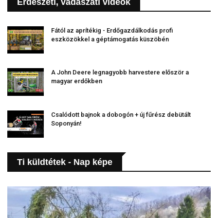
Erdészeti, vadászati videók
Fától az aprítékig - Erdőgazdálkodás profi
eszközökkel a géptámogatás küszöbén
A John Deere legnagyobb harvestere először a
magyar erdőkben
Csalódott bajnok a dobogón + új fűrész debütált
Soponyán!
Ti küldtétek - Nap képe