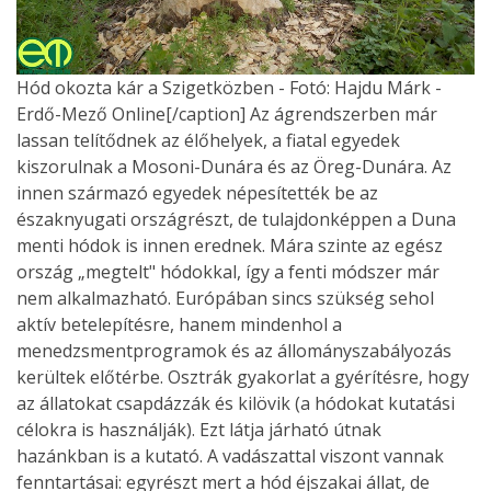
Hód okozta kár a Szigetközben - Fotó: Hajdu Márk -
Erdő-Mező Online[/caption] Az ágrendszerben már
lassan telítődnek az élőhelyek, a fiatal egyedek
kiszorulnak a Mosoni-Dunára és az Öreg-Dunára. Az
innen származó egyedek népesítették be az
északnyugati országrészt, de tulajdonképpen a Duna
menti hódok is innen erednek. Mára szinte az egész
ország „megtelt" hódokkal, így a fenti módszer már
nem alkalmazható. Európában sincs szükség sehol
aktív betelepítésre, hanem mindenhol a
menedzsmentprogramok és az állományszabályozás
kerültek előtérbe. Osztrák gyakorlat a gyérítésre, hogy
az állatokat csapdázzák és kilövik (a hódokat kutatási
célokra is használják). Ezt látja járható útnak
hazánkban is a kutató. A vadászattal viszont vannak
fenntartásai: egyrészt mert a hód éjszakai állat, de