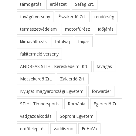
támogatás
erdészet
Sefag Zrt.
favágó verseny
Északerdő Zrt.
rendőrség
természetvédelem
motorfűrész
időjárás
klímaváltozás
fatolvaj
faipar
fakitermelő verseny
ANDREAS STIHL Kereskedelmi Kft.
favágás
Mecsekerdő Zrt.
Zalaerdő Zrt.
Nyugat-magyarországi Egyetem
forwarder
STIHL Timbersports
Románia
Egererdő Zrt.
vadgazdálkodás
Soproni Egyetem
erdőtelepítés
vaddisznó
FeHoVa