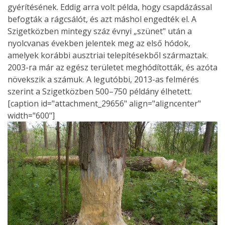
gyérítésének. Eddig arra volt példa, hogy csapdázással
befogták a rágcsálót, és azt máshol engedték el. A
Szigetközben mintegy száz évnyi „szünet" után a
nyolcvanas években jelentek meg az első hódok,
amelyek korábbi ausztriai telepítésekből származtak.
2003-ra már az egész területet meghódították, és azóta
növekszik a számuk. A legutóbbi, 2013-as felmérés
szerint a Szigetközben 500–750 példány élhetett.
[caption id="attachment_29656" align="aligncenter"
width="600"]