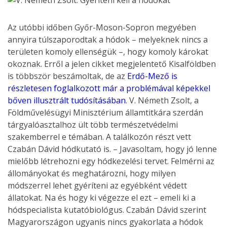
Az utóbbi időben Győr-Moson-Sopron megyében
annyira túlszaporodtak a hódok – melyeknek nincs a
területen komoly ellenségük –, hogy komoly károkat
okoznak. Erről a jelen cikket megjelentető Kisalföldben
is többször beszámoltak, de az
Erdő-Mező is
részletesen foglalkozott már a problémával képekkel
bőven illusztrált tudósításában
. V. Németh Zsolt, a
Földművelésügyi Minisztérium államtitkára szerdán
tárgyalóasztalhoz ült több természetvédelmi
szakemberrel e témában. A találkozón részt vett
Czabán Dávid hódkutató is. – Javasoltam, hogy jó lenne
mielőbb létrehozni egy hódkezelési tervet. Felmérni az
állományokat és meghatározni, hogy milyen
módszerrel lehet gyéríteni az egyébként védett
állatokat. Na és hogy ki végezze el ezt – emeli ki a
hódspecialista kutatóbiológus. Czabán Dávid szerint
Magyarországon ugyanis nincs gyakorlata a hódok