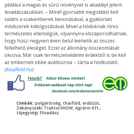
például a magas és sűrű növényzet is akadályt jelent
levadászásukban. – Minél gyorsabb megoldást kell
találni a szakemberek bevonásával, a gyakorlati
módszerek kidolgozásával. Mivel a hódoknak nincs
természetes ellenségük, olyannyira elszaporodhatnak,
hogy húsz-negyven éven belül leehetik az összes
fellelhető eleséget. Ezzel az állomány összeomlását
okozva. Már csak természetvédelmi érdekből is be kell
az embernek ebbe avatkoznia – zárta a hódkutató.
(
kisalfold.hu
)
,
,
,
Cimkék:
polgárőrség
thaiföld
erdőzűt
,
,
Zákányszéki TraktorSHOW
Agrárin Kft.
tájegységi fővadász