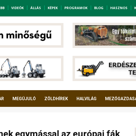
EBB
VIDEÓK
ÁLLÁS
KÉPEK
PROGRAMOK
BLOG
HASZNOS
AR
MEGÚJULÓ
ZÖLDHÍREK
HALVILÁG
MEZŐGAZDAS
nek egymással az európai fák