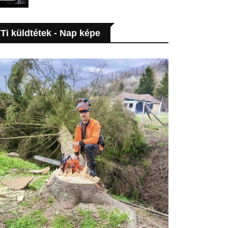
Ti küldtétek - Nap képe