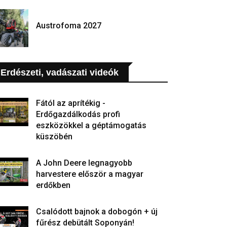
Austrofoma 2027
Erdészeti, vadászati videók
Fától az aprítékig -
Erdőgazdálkodás profi
eszközökkel a géptámogatás
küszöbén
A John Deere legnagyobb
harvestere először a magyar
erdőkben
Csalódott bajnok a dobogón + új
fűrész debütált Soponyán!