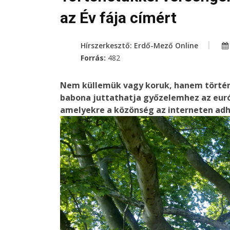
az Év fája címért
Hírszerkesztő: Erdő-Mező Online
Forrás:
482
Nem küllemük vagy koruk, hanem történ
babona juttathatja győzelemhez az európ
amelyekre a közönség az interneten adha