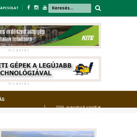
KAPCSOLAT
h i r d e t é s
h i r d e t é s
ÁG
2026. augusztus 8. szombat,
László
napja