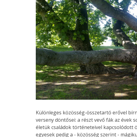
Különleges közösség-összetartó erővel bír
verseny döntősei: a részt vevő fák az évek s
életük családok történeteivel kapcsolódott
egyesek pedig a - közösség szerint - mági