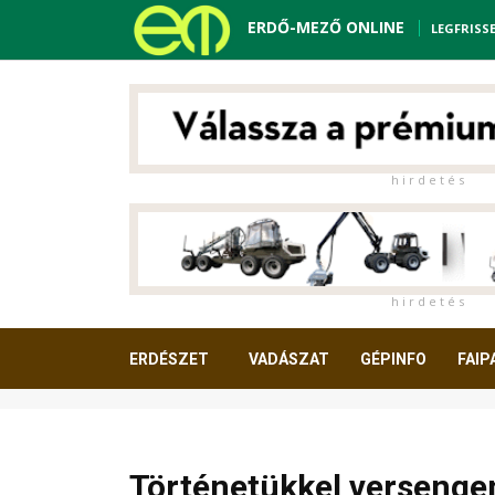
ERDŐ-MEZŐ ONLINE
LEGFRISS
h i r d e t é s
h i r d e t é s
ERDÉSZET
VADÁSZAT
GÉPINFO
FAIP
OLVASNIVALÓ
Történetükkel versenge