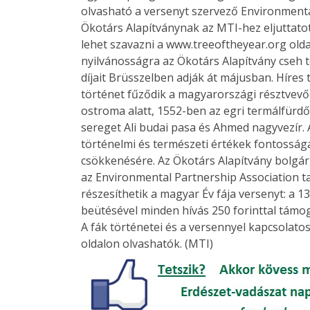
olvasható a versenyt szervező Environmenta
Ökotárs Alapítványnak az MTI-hez eljuttatot
lehet szavazni a www.treeoftheyear.org old
nyilvánosságra az Ökotárs Alapítvány cseh t
díjait Brüsszelben adják át májusban. Híres
történet fűződik a magyarországi résztvevő
ostroma alatt, 1552-ben az egri termálfürdő
sereget Ali budai pasa és Ahmed nagyvezír. A
történelmi és természeti értékek fontosságá
csökkenésére. Az Ökotárs Alapítvány bolgár,
az Environmental Partnership Association t
részesíthetik a magyar Év fája versenyt: a 
beütésével minden hívás 250 forinttal támog
A fák történetei és a versennyel kapcsolat
oldalon olvashatók. (MTI)