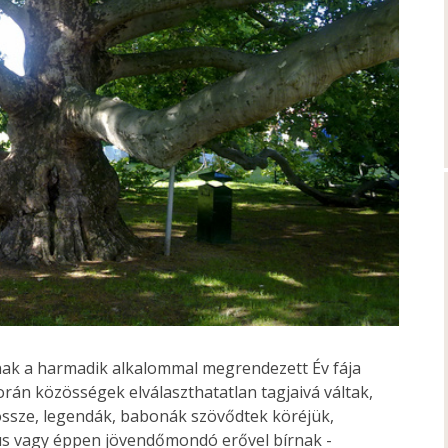
nak a harmadik alkalommal megrendezett Év fája
orán közösségek elválaszthatatlan tagjaivá váltak,
 össze, legendák, babonák szövődtek köréjük,
kus vagy éppen jövendőmondó erővel bírnak -