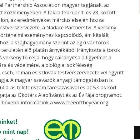
l Partnership Association magyar tagjának, az
t közleményében. A fákra február 1. és 28. között
alon, az eredményeket március elsején hozza
estvérszervezete, a Nadace Partnerství. A verseny
 történelmi eseményhez kapcsolódó, ám kitalált
höz: a szájhagyomány szerint az egri vár török
 területén élő platán árnyékából irányította a török
 verseny fő célja, hogy ráirányítsa a figyelmet a
ra és védelmére, a biológiai sokféleség
 cseh, román és szlovák testvérszervezeteivel együtt
agja. A magyar szavazók anyagi támogatásban is
13600-as telefonszám tárcsázásával és az 53-as kód
atja az Ökotárs Alapítványt és az Év fája programot.
os bővebb információk a www.treeoftheyear.org