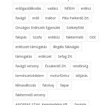
erdőgazdálkodás
vadász
NÉBIH
erdész
favágó
erdő
traktor
Pilisi Parkerdő Zrt.
Országos Erdészeti Egyesület
Székelyföld
falopás
tűzifa
erdőtűz
fakitermelő
OEE
erdészeti támogatás
illegális fakivágás
támogatás
erdészet
Sefag Zrt.
favágó verseny
Északerdő Zrt.
rendőrség
természetvédelem
motorfűrész
időjárás
klímaváltozás
fatolvaj
faipar
fakitermelő verseny
ANDREAS STIHL Kereskedelmi Kft.
favágás