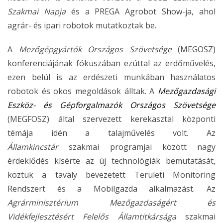
Szakmai Napja
és a PREGA Agrobot Show-ja, ahol
agrár- és ipari robotok mutatkoztak be.
A
Mezőgépgyártók Országos Szövetsége
(MEGOSZ)
konferenciájának fókuszában ezúttal az erdőművelés,
ezen belül is az erdészeti munkában használatos
robotok és okos megoldások álltak. A
Mezőgazdasági
Eszköz- és Gépforgalmazók Országos Szövetsége
(MEGFOSZ) által szervezett kerekasztal központi
témája idén a talajművelés volt. Az
Államkincstár
szakmai programjai között nagy
érdeklődés kísérte az új technológiák bemutatását,
köztük a tavaly bevezetett Területi Monitoring
Rendszert és a Mobilgazda alkalmazást. Az
Agrárminisztérium Mezőgazdaságért és
Vidékfejlesztésért Felelős Államtitkársága
szakmai