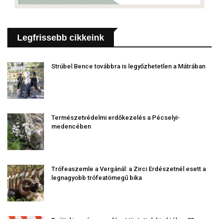
Legfrissebb cikkeink
Strúbel Bence továbbra is legyőzhetetlen a Mátrában
Természetvédelmi erdőkezelés a Pécselyi-
medencében
Trófeaszemle a Vergánál: a Zirci Erdészetnél esett a
legnagyobb trófeatömegű bika