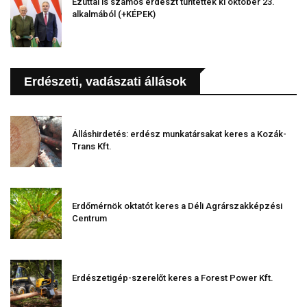
Ezúttal is számos erdészt tüntettek ki október 23.
alkalmából (+KÉPEK)
Erdészeti, vadászati állások
Álláshirdetés: erdész munkatársakat keres a Kozák-
Trans Kft.
Erdőmérnök oktatót keres a Déli Agrárszakképzési
Centrum
Erdészetigép-szerelőt keres a Forest Power Kft.