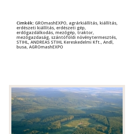
,
,
,
Cimkék:
GROmashEXPO
agrárkiállítás
kiállítás
,
,
erdészeti kiállítás
erdészeti gép
,
,
,
erdőgazdálkodás
mezőgép
traktor
,
,
mezőgazdaság
szántóföldi növénytermesztés
,
,
,
STIHL
ANDREAS STIHL Kereskedelmi Kft.
Andl
,
busa
AGROmashEXPO