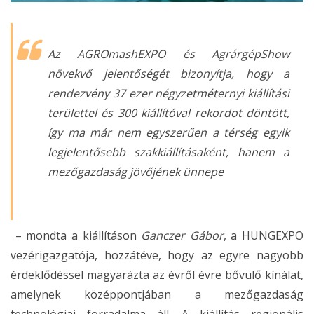
Az AGROmashEXPO és AgrárgépShow
növekvő jelentőségét bizonyítja, hogy a
rendezvény 37 ezer négyzetméternyi kiállítási
területtel és 300 kiállítóval rekordot döntött,
így ma már nem egyszerűen a térség egyik
legjelentősebb szakkiállításaként, hanem a
mezőgazdaság jövőjének ünnepe
– mondta a kiállításon
Ganczer Gábor
, a HUNGEXPO
vezérigazgatója, hozzátéve, hogy az egyre nagyobb
érdeklődéssel magyarázta az évről évre bővülő kínálat,
amelynek középpontjában a mezőgazdaság
technológiai forradalma áll. A kiállítás regionális