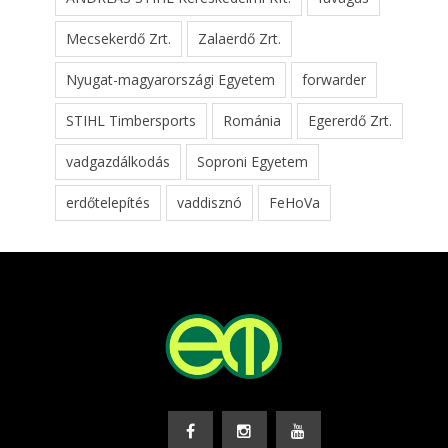
Mecsekerdő Zrt.
Zalaerdő Zrt.
Nyugat-magyarországi Egyetem
forwarder
STIHL Timbersports
Románia
Egererdő Zrt.
vadgazdálkodás
Soproni Egyetem
erdőtelepítés
vaddisznó
FeHoVa