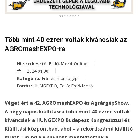
h i r d e t é s
Több mint 40 ezren voltak kíváncsiak az
AGROmashEXPO-ra
Hírszerkesztő: Erdő-Mező Online
2024.01.30.
Kategória:
Erő- és munkagép
Forrás:
HUNGEXPO, Fotó: Erdő-Mező
Véget ért a 42. AGROmashEXPO és AgrárgépShow.
A négy napos kiállításra több mint 40 ezren voltak
kíváncsiak a HUNGEXPO Budapest Kongresszusi és
Kiállítási központban, ahol – a rekordszámú kiállító
miatt – mind a 8 pavilont megnyitották a