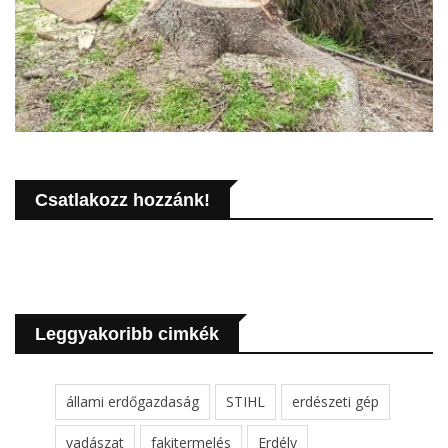
Csatlakozz hozzánk!
Leggyakoribb cimkék
állami erdőgazdaság
STIHL
erdészeti gép
vadászat
fakitermelés
Erdély