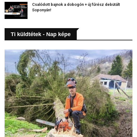
Csalódott bajnok a dobogón + új fűrész debütált
Soponyán!
Ti küldtétek - Nap képe