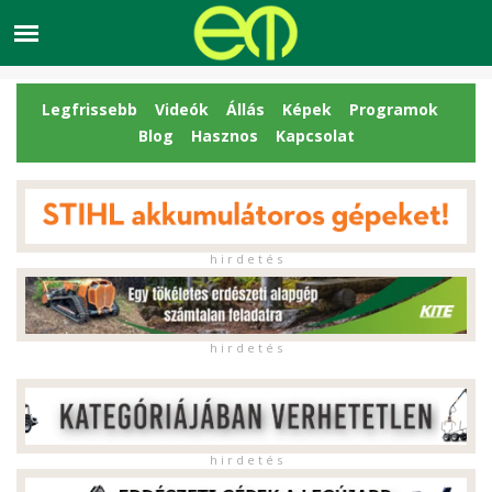
Legfrissebb
Videók
Állás
Képek
Programok
Blog
Hasznos
Kapcsolat
h i r d e t é s
h i r d e t é s
h i r d e t é s