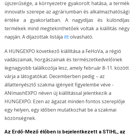
újszerűsége, a környezetre gyakorolt hatása, a termék
innovatív szerepe az agráriumban és alkalmazhatósági
értéke a gyakorlatban. A nagydíjas és különdíjas
termékek mind megtekinthetőek voltak a kiállítás négy
napján. A díjazottak listája
itt
olvasható.
A HUNGEXPO következő kiállítása a FeHoVa, a régió
vadászainak, horgászainak és természetkedvelőinek
legnagyobb találkozója lesz, amely február 8-11. között
várja a látogatókat. Decemberben pedig – az
állattenyésztő szakma igényeit figyelembe véve -
ANImashEXPO néven új kiállítással jelentkezik a
HUNGEXPO. Ezen az ágazat minden fontos szereplője
egy helyen, egy időben mutatkozhat be a szakmai
közönségnek.
Az Erdő-Mező élőben is bejelentkezett a STIHL, az