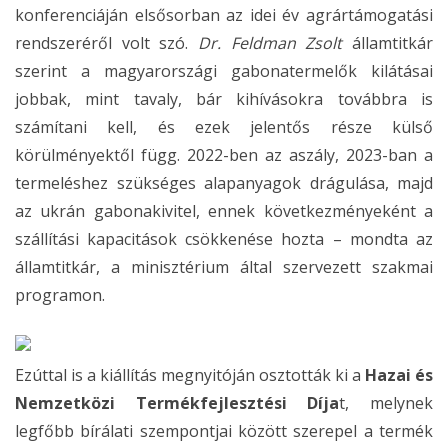
konferenciáján elsősorban az idei év agrártámogatási
rendszeréről volt szó.
Dr. Feldman Zsolt
államtitkár
szerint a magyarországi gabonatermelők kilátásai
jobbak, mint tavaly, bár kihívásokra továbbra is
számítani kell, és ezek jelentős része külső
körülményektől függ. 2022-ben az aszály, 2023-ban a
termeléshez szükséges alapanyagok drágulása, majd
az ukrán gabonakivitel, ennek következményeként a
szállítási kapacitások csökkenése hozta – mondta az
államtitkár, a minisztérium által szervezett szakmai
programon.
Ezúttal is a kiállítás megnyitóján osztották ki a
Hazai és
Nemzetközi Termékfejlesztési Díja
t, melynek
legfőbb bírálati szempontjai között szerepel a termék