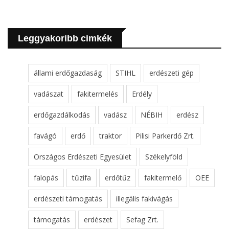
Leggyakoribb cimkék
állami erdőgazdaság
STIHL
erdészeti gép
vadászat
fakitermelés
Erdély
erdőgazdálkodás
vadász
NÉBIH
erdész
favágó
erdő
traktor
Pilisi Parkerdő Zrt.
Országos Erdészeti Egyesület
Székelyföld
falopás
tűzifa
erdőtűz
fakitermelő
OEE
erdészeti támogatás
illegális fakivágás
támogatás
erdészet
Sefag Zrt.