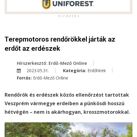
h i r d e t é s
Terepmotoros rendőrökkel járták az
erdőt az erdészek
Hírszerkesztő: Erdő-Mező Online
2023.05.31.
Kategória:
Erdőhírek
Forrás:
Erdő-Mező Online
Rendőrök és erdészek közös ellenőrzést tartottak
Veszprém vármegye erdeiben a pünkösdi hosszú
hétvégén – nem is akárhogyan, krosszmotorokkal.