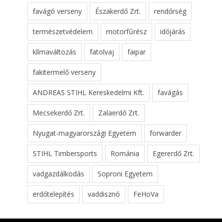
favágó verseny
Északerdő Zrt.
rendőrség
természetvédelem
motorfűrész
időjárás
klímaváltozás
fatolvaj
faipar
fakitermelő verseny
ANDREAS STIHL Kereskedelmi Kft.
favágás
Mecsekerdő Zrt.
Zalaerdő Zrt.
Nyugat-magyarországi Egyetem
forwarder
STIHL Timbersports
Románia
Egererdő Zrt.
vadgazdálkodás
Soproni Egyetem
erdőtelepítés
vaddisznó
FeHoVa