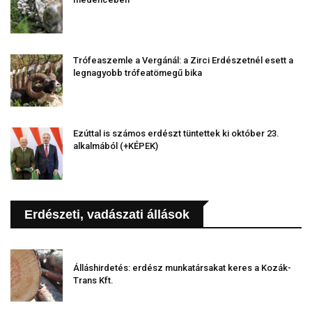
Trófeaszemle a Vergánál: a Zirci Erdészetnél esett a
legnagyobb trófeatömegű bika
Ezúttal is számos erdészt tüntettek ki október 23.
alkalmából (+KÉPEK)
Erdészeti, vadászati állások
Álláshirdetés: erdész munkatársakat keres a Kozák-
Trans Kft.