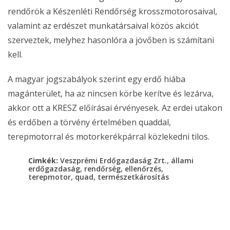
rendőrök a Készenléti Rendőrség krosszmotorosaival,
valamint az erdészet munkatársaival közös akciót
szerveztek, melyhez hasonlóra a jövőben is számítani
kell.
A magyar jogszabályok szerint egy erdő hiába
magánterület, ha az nincsen körbe kerítve és lezárva,
akkor ott a KRESZ előírásai érvényesek. Az erdei utakon
és erdőben a törvény értelmében quaddal,
terepmotorral és motorkerékpárral közlekedni tilos.
,
Cimkék:
Veszprémi Erdőgazdaság Zrt.
állami
,
,
,
erdőgazdaság
rendőrség
ellenőrzés
,
,
terepmotor
quad
természetkárosítás