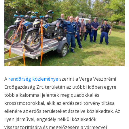
A
rendőrség közleménye
szerint a Verga Veszprémi
Erdőgazdaság Zrt. területén az utóbbi időben egyre
több alkalommal jelentek meg quadokkal és
krosszmotorokkal, akik az erdészeti törvény tiltása
ellenére az erdős területeket átszelve közlekedtek. Az
ilyen járművel, engedély nélkül közlekedők
visszaszorítására és megelőzésére a vármegyei