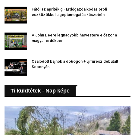
Fától az aprítékig - Erdőgazdálkodás profi
eszközökkel a géptámogatás küszöbén
A John Deere legnagyobb harvestere először a
magyar erdőkben
Csalódott bajnok a dobogón + új fűrész debütált
Soponyán!
Ti küldtétek - Nap képe