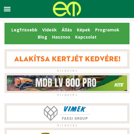
Legfrissebb
Videók
Állás
Képek
Programok
Blog
Hasznos
Kapcsolat
h i r d e t é s
h i r d e t é s
h i r d e t é s