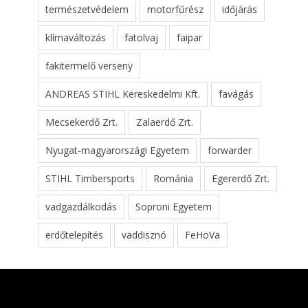
természetvédelem
motorfűrész
időjárás
klímaváltozás
fatolvaj
faipar
fakitermelő verseny
ANDREAS STIHL Kereskedelmi Kft.
favágás
Mecsekerdő Zrt.
Zalaerdő Zrt.
Nyugat-magyarországi Egyetem
forwarder
STIHL Timbersports
Románia
Egererdő Zrt.
vadgazdálkodás
Soproni Egyetem
erdőtelepítés
vaddisznó
FeHoVa