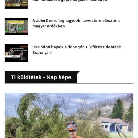
A John Deere legnagyobb harvestere először a
magyar erdőkben
Csalódott bajnok a dobogón + új fűrész debütált
Soponyán!
Ti küldtétek - Nap képe