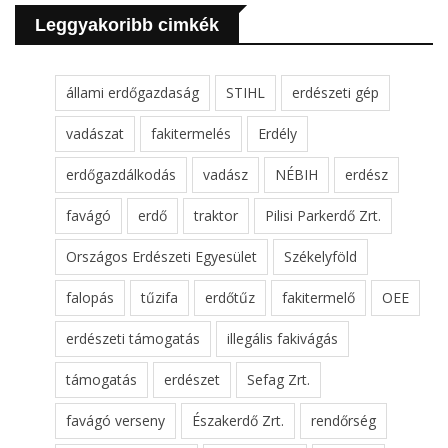
Leggyakoribb cimkék
állami erdőgazdaság
STIHL
erdészeti gép
vadászat
fakitermelés
Erdély
erdőgazdálkodás
vadász
NÉBIH
erdész
favágó
erdő
traktor
Pilisi Parkerdő Zrt.
Országos Erdészeti Egyesület
Székelyföld
falopás
tűzifa
erdőtűz
fakitermelő
OEE
erdészeti támogatás
illegális fakivágás
támogatás
erdészet
Sefag Zrt.
favágó verseny
Északerdő Zrt.
rendőrség