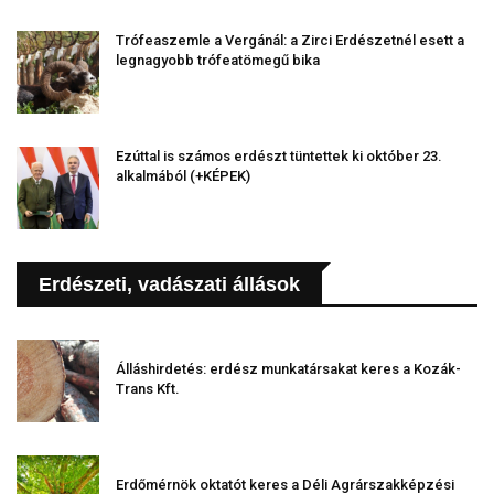
Trófeaszemle a Vergánál: a Zirci Erdészetnél esett a
legnagyobb trófeatömegű bika
Ezúttal is számos erdészt tüntettek ki október 23.
alkalmából (+KÉPEK)
Erdészeti, vadászati állások
Álláshirdetés: erdész munkatársakat keres a Kozák-
Trans Kft.
Erdőmérnök oktatót keres a Déli Agrárszakképzési