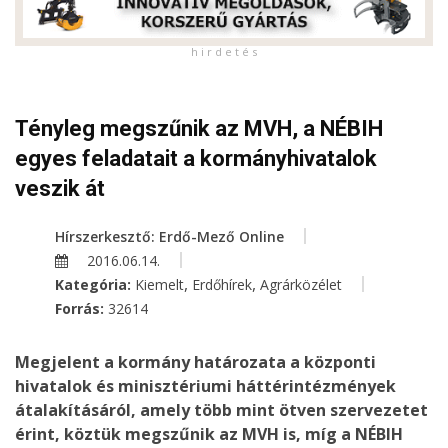
h i r d e t é s
Tényleg megszűnik az MVH, a NÉBIH
egyes feladatait a kormányhivatalok
veszik át
Hírszerkesztő: Erdő-Mező Online
2016.06.14.
,
,
Kategória:
Kiemelt
Erdőhírek
Agrárközélet
Forrás:
32614
Megjelent a kormány határozata a központi
hivatalok és minisztériumi háttérintézmények
átalakításáról, amely több mint ötven szervezetet
érint, köztük megszűnik az MVH is, míg a NÉBIH