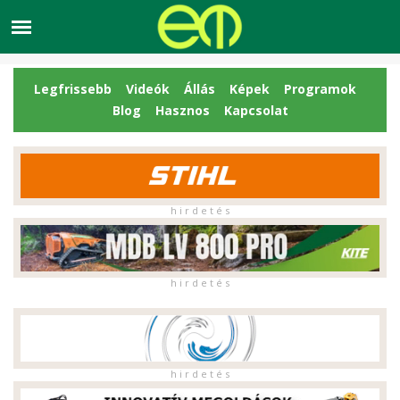
Legfrissebb
Videók
Állás
Képek
Programok
Blog
Hasznos
Kapcsolat
h i r d e t é s
h i r d e t é s
h i r d e t é s