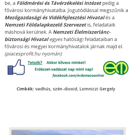
be, a
Földmérési és Távérzékelési Intézet
pedig a
fővárosi kormányhivatalba. Jogutódlással megszűnik a
Mezőgazdasági és Vidékfejlesztési Hivatal
és a
Nemzeti Földalapkezelő Szervezet
is, feladataik
máshová kerülnek. A
Nemzeti Élelmiszerlánc-
biztonsági Hivatal
egyes
hatósági feladataiban a
fővárosi és megyei kormányhivatalok járnak majd el.
(piacesprofit.hu nyomán)
,
,
Cimkék:
vadhús
szén-dioxid
Lomniczi Gergely