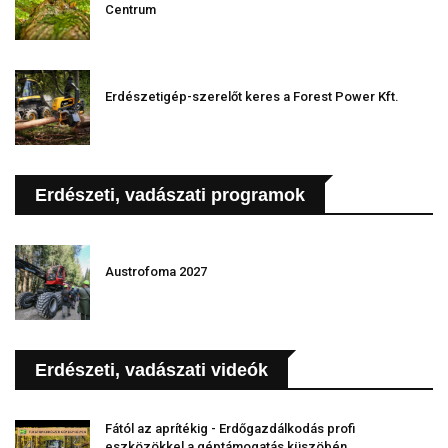
Centrum
Erdészetigép-szerelőt keres a Forest Power Kft.
Erdészeti, vadászati programok
Austrofoma 2027
Erdészeti, vadászati videók
Fától az aprítékig - Erdőgazdálkodás profi
eszközökkel a géptámogatás küszöbén