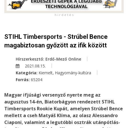
h i r d e t é s
STIHL Timbersports - Strúbel Bence
magabiztosan győzött az ifik között
Hírszerkesztő: Erdő-Mező Online
2021.08.15.
,
Kategória:
Kiemelt
Hagyomány-kultúra
Forrás:
65204
Magyar ifjúsági versenyző nyerte meg az
augusztus 14-én, Biatorbágyon rendezett STIHL
Timbersports Rookie Kupát, amelyen Strúbel Bence
mellett a cseh Matyáš Klíma, az olasz Alessandro
Ciaponi, valamint a legutóbbi osztrák utánpótlás-