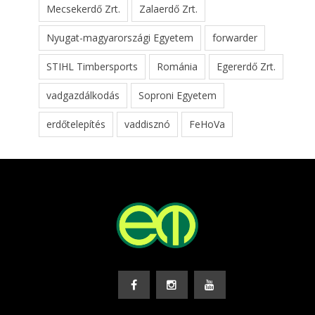
Mecsekerdő Zrt.
Zalaerdő Zrt.
Nyugat-magyarországi Egyetem
forwarder
STIHL Timbersports
Románia
Egererdő Zrt.
vadgazdálkodás
Soproni Egyetem
erdőtelepítés
vaddisznó
FeHoVa