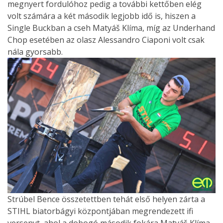
megnyert fordulóhoz pedig a további kettőben elég
volt számára a két második legjobb idő is, hiszen a
Single Buckban a cseh Matyáš Klíma, míg az Underhand
Chop esetében az olasz Alessandro Ciaponi volt csak
nála gyorsabb.
Strúbel Bence összetettben tehát első helyen zárta a
STIHL biatorbágyi központjában megrendezett ifi
versenyt, ahol a dobogó második fokára Matyáš Klíma