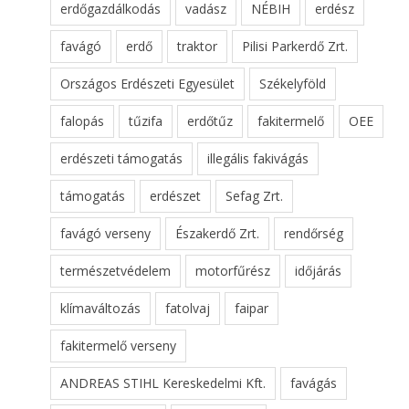
erdőgazdálkodás
vadász
NÉBIH
erdész
favágó
erdő
traktor
Pilisi Parkerdő Zrt.
Országos Erdészeti Egyesület
Székelyföld
falopás
tűzifa
erdőtűz
fakitermelő
OEE
erdészeti támogatás
illegális fakivágás
támogatás
erdészet
Sefag Zrt.
favágó verseny
Északerdő Zrt.
rendőrség
természetvédelem
motorfűrész
időjárás
klímaváltozás
fatolvaj
faipar
fakitermelő verseny
ANDREAS STIHL Kereskedelmi Kft.
favágás