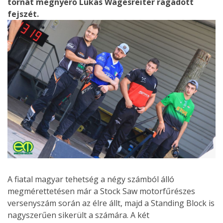
tornát megnyerő Lukas Wagesreiter ragadott
fejszét.
A fiatal magyar tehetség a négy számból álló
megmérettetésen már a Stock Saw motorfűrészes
versenyszám során az élre állt, majd a Standing Block is
nagyszerűen sikerült a számára. A két