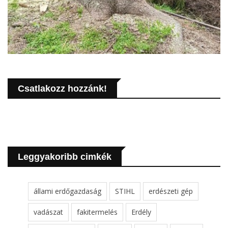
Csatlakozz hozzánk!
Leggyakoribb cimkék
állami erdőgazdaság
STIHL
erdészeti gép
vadászat
fakitermelés
Erdély