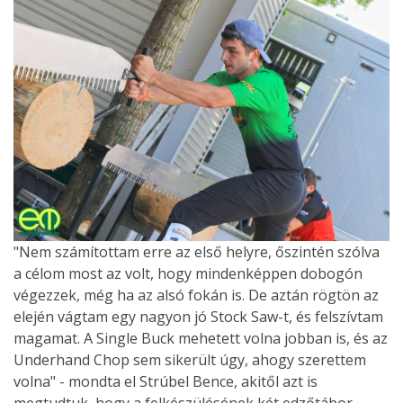
"Nem számítottam erre az első helyre, őszintén szólva
a célom most az volt, hogy mindenképpen dobogón
végezzek, még ha az alsó fokán is. De aztán rögtön az
elején vágtam egy nagyon jó Stock Saw-t, és felszívtam
magamat. A Single Buck mehetett volna jobban is, és az
Underhand Chop sem sikerült úgy, ahogy szerettem
volna" - mondta el Strúbel Bence, akitől azt is
megtudtuk, hogy a felkészülésének két edzőtábor