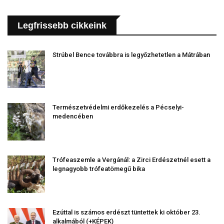
Legfrissebb cikkeink
Strúbel Bence továbbra is legyőzhetetlen a Mátrában
Természetvédelmi erdőkezelés a Pécselyi-
medencében
Trófeaszemle a Vergánál: a Zirci Erdészetnél esett a
legnagyobb trófeatömegű bika
Ezúttal is számos erdészt tüntettek ki október 23.
alkalmából (+KÉPEK)