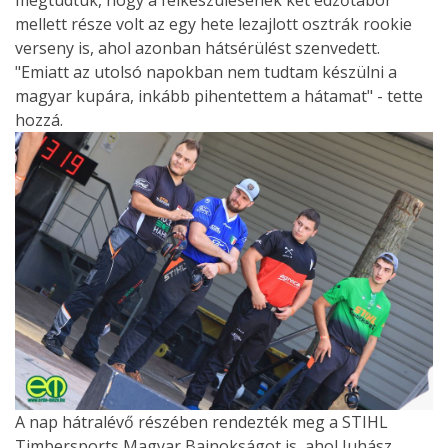
mellett része volt az egy hete lezajlott osztrák rookie
verseny is, ahol azonban hátsérülést szenvedett.
"Emiatt az utolsó napokban nem tudtam készülni a
magyar kupára, inkább pihentettem a hátamat" - tette
hozzá.
A nap hátralévő részében rendezték meg a STIHL
Timbersports Magyar Bajnokságot is, ahol Juhász