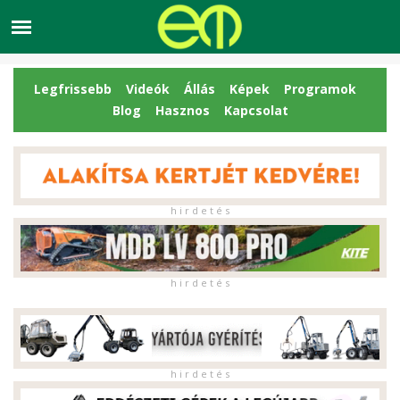
Legfrissebb
Videók
Állás
Képek
Programok
Blog
Hasznos
Kapcsolat
h i r d e t é s
h i r d e t é s
h i r d e t é s