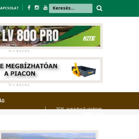
KAPCSOLAT
h i r d e t é s
h i r d e t é s
ÁG
2026. augusztus 9. vasárnap,
Emőd
napja