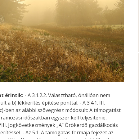
t érintik:
- A 3.1.2.2. Választható, önállóan nem
 b) lékkerítés építése ponttal. - A 3.4.1. III.
. c)-ben az alábbi szövegrész módosult: A támogatást
ramozási időszakban egyszer kell teljesítenie,
. VIII. Jogkövetkezmények „A” Örökerdő gazdálkodás
erítéssel. - Az 5.1. A támogatás formája fejezet az