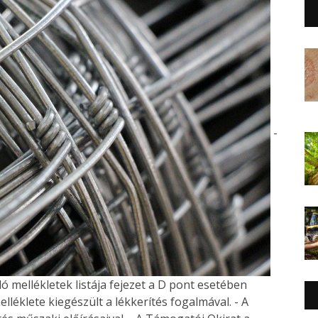
-
dó mellékletek listája fejezet a D pont esetében
melléklete kiegészült a lékkerítés fogalmával. - A