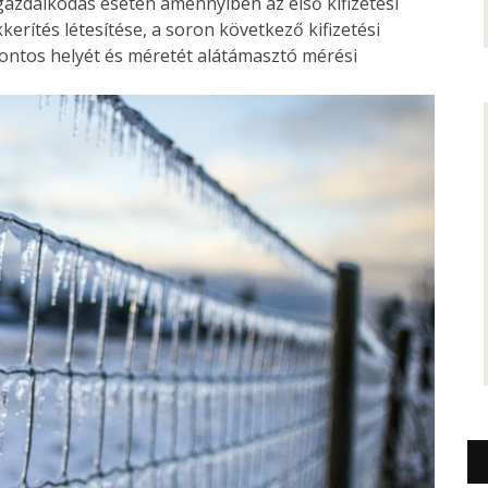
 gazdálkodás esetén amennyiben az első kifizetési
kerítés létesítése, a soron következő kifizetési
pontos helyét és méretét alátámasztó mérési