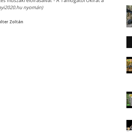
ítés műszaki előírásaival. - A Támogatói Okirat a
nyi2020.hu nyomán)
ulter Zoltán