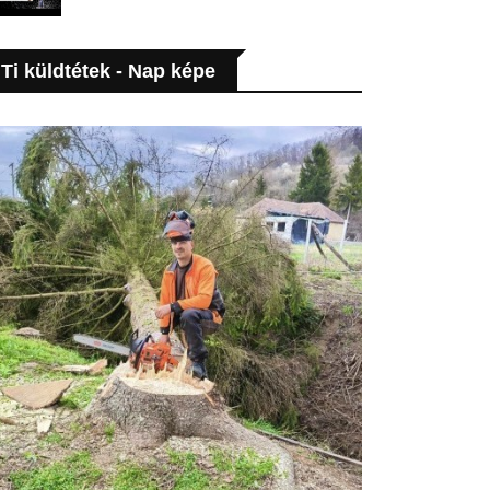
Ti küldtétek - Nap képe