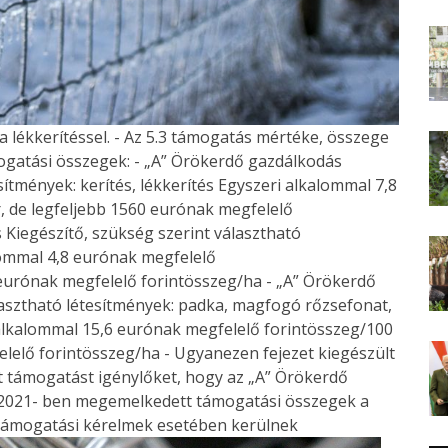
 a lékkerítéssel. - Az 5.3 támogatás mértéke, összege
ogatási összegek: - „A” Örökerdő gazdálkodás
sítmények: kerítés, lékkerítés Egyszeri alkalommal 7,8
, de legfeljebb 1560 eurónak megfelelő
 Kiegészítő, szükség szerint választható
alommal 4,8 eurónak megfelelő
 eurónak megfelelő forintösszeg/ha - „A” Örökerdő
lasztható létesítmények: padka, magfogó rőzsefonat,
ri alkalommal 15,6 eurónak megfelelő forintösszeg/100
elelő forintösszeg/ha - Ugyanezen fejezet kiegészült
elt támogatást igénylőket, hogy az „A” Örökerdő
 2021- ben megemelkedett támogatási összegek a
 támogatási kérelmek esetében kerülnek