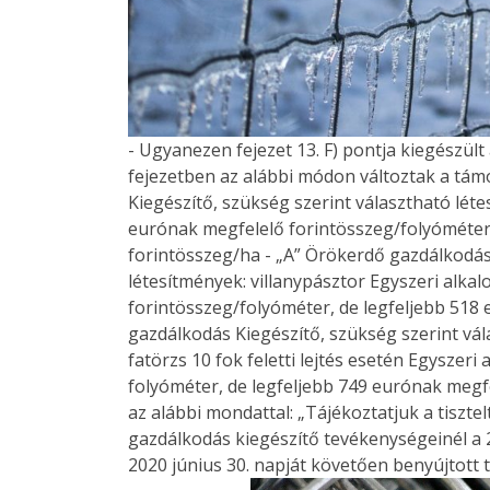
- Ugyanezen fejezet 13. F) pontja kiegészült
fejezetben az alábbi módon változtak a tám
Kiegészítő, szükség szerint választható léte
eurónak megfelelő forintösszeg/folyóméter
forintösszeg/ha - „A” Örökerdő gazdálkodás
létesítmények: villanypásztor Egyszeri alk
forintösszeg/folyóméter, de legfeljebb 518
gazdálkodás Kiegészítő, szükség szerint vá
fatörzs 10 fok feletti lejtés esetén Egysze
folyóméter, de legfeljebb 749 eurónak megf
az alábbi mondattal: „Tájékoztatjuk a tiszt
gazdálkodás kiegészítő tevékenységeinél a
2020 június 30. napját követően benyújtott