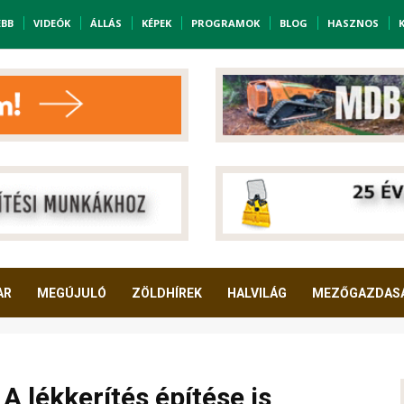
EBB
VIDEÓK
ÁLLÁS
KÉPEK
PROGRAMOK
BLOG
HASZNOS
AR
MEGÚJULÓ
ZÖLDHÍREK
HALVILÁG
MEZŐGAZDAS
 lékkerítés építése is