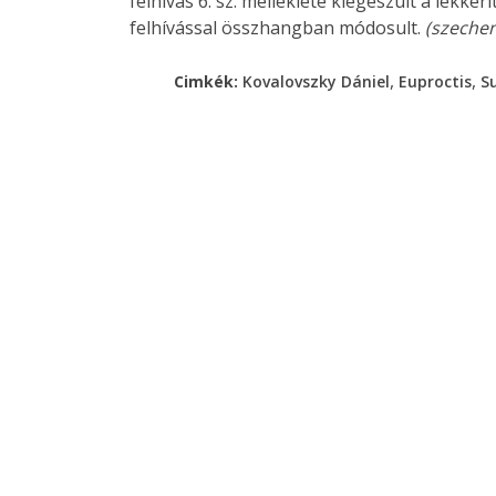
felhívás 6. sz. melléklete kiegészült a lékker
felhívással összhangban módosult.
(szeche
,
,
Cimkék:
Kovalovszky Dániel
Euproctis
S