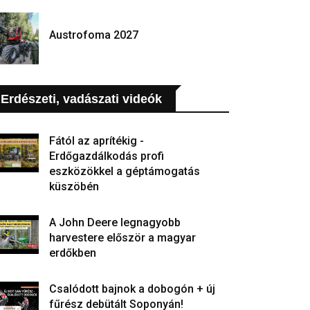
Austrofoma 2027
Erdészeti, vadászati videók
Fától az aprítékig -
Erdőgazdálkodás profi
eszközökkel a géptámogatás
küszöbén
A John Deere legnagyobb
harvestere először a magyar
erdőkben
Csalódott bajnok a dobogón + új
fűrész debütált Soponyán!