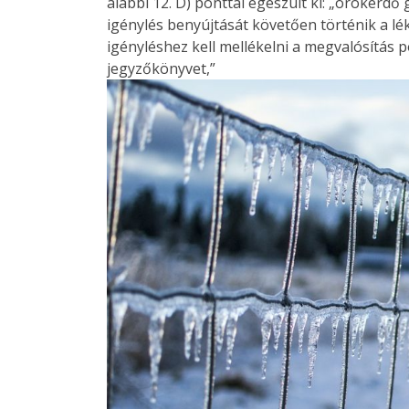
alábbi 12. D) ponttal egészült ki: „örökerdő
igénylés benyújtását követően történik a lék
igényléshez kell mellékelni a megvalósítás 
jegyzőkönyvet,”