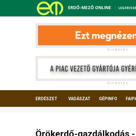
ERDŐ-MEZŐ ONLINE
LEGFRISS
h i r d e t é s
h i r d e t é s
ERDÉSZET
VADÁSZAT
GÉPINFO
FAIP
OLVASNIVALÓ
Örökerdő-gazdálkodás - A