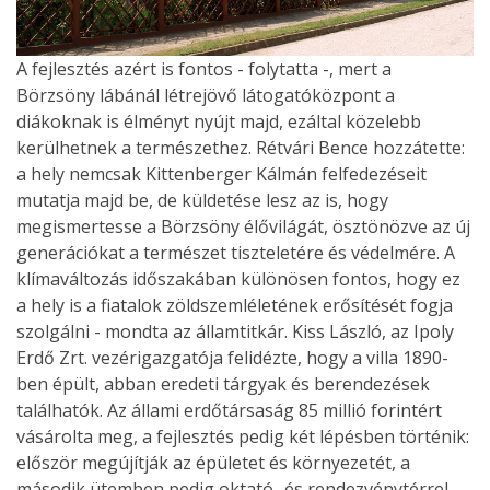
A fejlesztés azért is fontos - folytatta -, mert a
Börzsöny lábánál létrejövő látogatóközpont a
diákoknak is élményt nyújt majd, ezáltal közelebb
kerülhetnek a természethez. Rétvári Bence hozzátette:
a hely nemcsak Kittenberger Kálmán felfedezéseit
mutatja majd be, de küldetése lesz az is, hogy
megismertesse a Börzsöny élővilágát, ösztönözve az új
generációkat a természet tiszteletére és védelmére. A
klímaváltozás időszakában különösen fontos, hogy ez
a hely is a fiatalok zöldszemléletének erősítését fogja
szolgálni - mondta az államtitkár. Kiss László, az Ipoly
Erdő Zrt. vezérigazgatója felidézte, hogy a villa 1890-
ben épült, abban eredeti tárgyak és berendezések
találhatók. Az állami erdőtársaság 85 millió forintért
vásárolta meg, a fejlesztés pedig két lépésben történik:
először megújítják az épületet és környezetét, a
második ütemben pedig oktató- és rendezvénytérrel