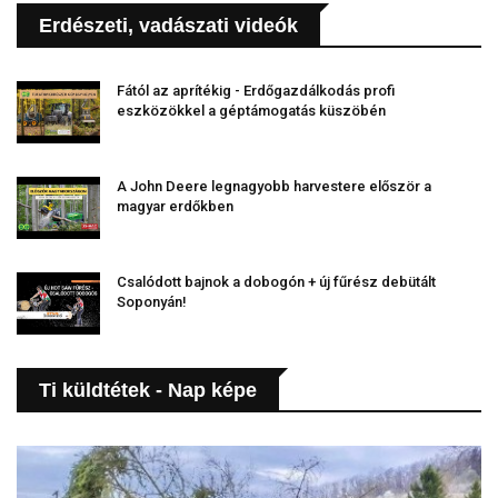
Erdészeti, vadászati videók
Fától az aprítékig - Erdőgazdálkodás profi
eszközökkel a géptámogatás küszöbén
A John Deere legnagyobb harvestere először a
magyar erdőkben
Csalódott bajnok a dobogón + új fűrész debütált
Soponyán!
Ti küldtétek - Nap képe