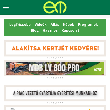
Legfrissebb
Videók
Állás
Képek
Programok
Blog
Hasznos
Kapcsolat
h i r d e t é s
h i r d e t é s
h i r d e t é s