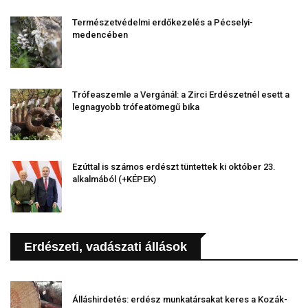
Természetvédelmi erdőkezelés a Pécselyi-
medencében
Trófeaszemle a Vergánál: a Zirci Erdészetnél esett a
legnagyobb trófeatömegű bika
Ezúttal is számos erdészt tüntettek ki október 23.
alkalmából (+KÉPEK)
Erdészeti, vadászati állások
Álláshirdetés: erdész munkatársakat keres a Kozák-