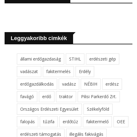
Leggyakoribb cimkék
állami erdőgazdaság
STIHL
erdészeti gép
vadászat
fakitermelés
Erdély
erdőgazdálkodás
vadász
NÉBIH
erdész
favágó
erdő
traktor
Pilisi Parkerdő Zrt.
Országos Erdészeti Egyesület
Székelyföld
falopás
tűzifa
erdőtűz
fakitermelő
OEE
erdészeti támogatás
illegális fakivágás