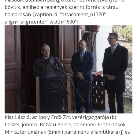
bővítik, amihez a remények szerint forrás is társul
hamarosan. [caption id="attachment_61770"
align="aligncenter" width="600"]
Kiss László, az Ipoly Erdõ Zrt. vezérigazgatója (b)
beszél, jobbról Rétvári Bence, az Emberi Erõforrások
Minisztériumának (Emmi) parlamenti államtitkára (j) és