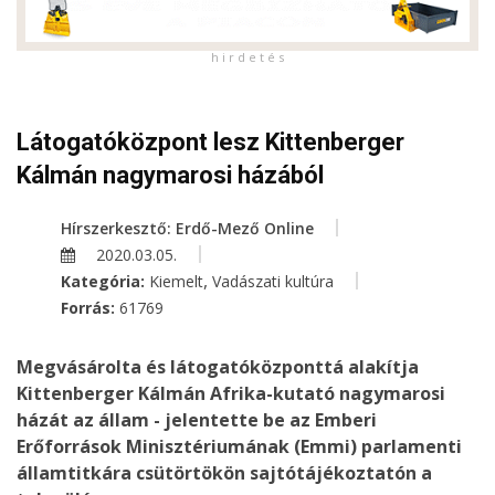
h i r d e t é s
Látogatóközpont lesz Kittenberger
Kálmán nagymarosi házából
Hírszerkesztő: Erdő-Mező Online
2020.03.05.
,
Kategória:
Kiemelt
Vadászati kultúra
Forrás:
61769
Megvásárolta és látogatóközponttá alakítja
Kittenberger Kálmán Afrika-kutató nagymarosi
házát az állam - jelentette be az Emberi
Erőforrások Minisztériumának (Emmi) parlamenti
államtitkára csütörtökön sajtótájékoztatón a