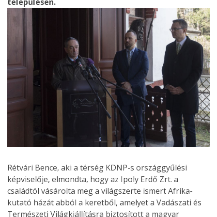
településen.
Rétvári Bence, aki a térség KDNP-s országgyűlési
képviselője, elmondta, hogy az Ipoly Erdő Zrt. a
családtól vásárolta meg a világszerte ismert Afrika-
kutató házát abból a keretből, amelyet a Vadászati és
Természeti Világkiállításra biztosított a magyar