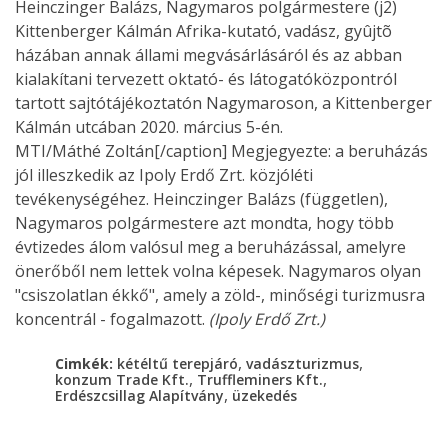
Heinczinger Balázs, Nagymaros polgármestere (j2)
Kittenberger Kálmán Afrika-kutató, vadász, gyûjtõ
házában annak állami megvásárlásáról és az abban
kialakítani tervezett oktató- és látogatóközpontról
tartott sajtótájékoztatón Nagymaroson, a Kittenberger
Kálmán utcában 2020. március 5-én.
MTI/Máthé Zoltán[/caption] Megjegyezte: a beruházás
jól illeszkedik az Ipoly Erdő Zrt. közjóléti
tevékenységéhez. Heinczinger Balázs (független),
Nagymaros polgármestere azt mondta, hogy több
évtizedes álom valósul meg a beruházással, amelyre
önerőből nem lettek volna képesek. Nagymaros olyan
"csiszolatlan ékkő", amely a zöld-, minőségi turizmusra
koncentrál - fogalmazott.
(Ipoly Erdő Zrt.)
,
,
Cimkék:
kétéltű terepjáró
vadászturizmus
,
,
konzum Trade Kft.
Truffleminers Kft.
,
Erdészcsillag Alapítvány
üzekedés