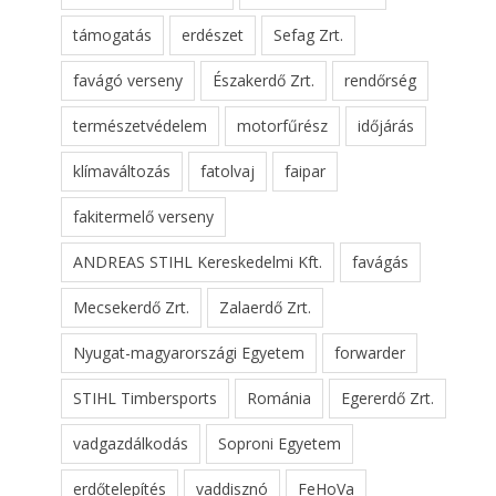
támogatás
erdészet
Sefag Zrt.
favágó verseny
Északerdő Zrt.
rendőrség
természetvédelem
motorfűrész
időjárás
klímaváltozás
fatolvaj
faipar
fakitermelő verseny
ANDREAS STIHL Kereskedelmi Kft.
favágás
Mecsekerdő Zrt.
Zalaerdő Zrt.
Nyugat-magyarországi Egyetem
forwarder
STIHL Timbersports
Románia
Egererdő Zrt.
vadgazdálkodás
Soproni Egyetem
erdőtelepítés
vaddisznó
FeHoVa