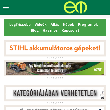
Legfrissebb
Videók
Állás
Képek
Programok
Blog
Hasznos
Kapcsolat
h i r d e t é s
h i r d e t é s
h i r d e t é s