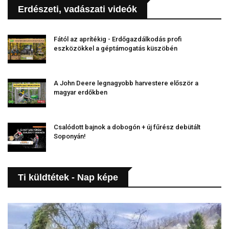
Erdészeti, vadászati videók
Fától az aprítékig - Erdőgazdálkodás profi
eszközökkel a géptámogatás küszöbén
A John Deere legnagyobb harvestere először a
magyar erdőkben
Csalódott bajnok a dobogón + új fűrész debütált
Soponyán!
Ti küldtétek - Nap képe