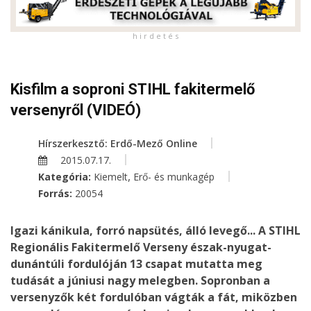
h i r d e t é s
Kisfilm a soproni STIHL fakitermelő
versenyről (VIDEÓ)
Hírszerkesztő: Erdő-Mező Online
2015.07.17.
,
Kategória:
Kiemelt
Erő- és munkagép
Forrás:
20054
Igazi kánikula, forró napsütés, álló levegő... A STIHL
Regionális Fakitermelő Verseny észak-nyugat-
dunántúli fordulóján 13 csapat mutatta meg
tudását a júniusi nagy melegben. Sopronban a
versenyzők két fordulóban vágták a fát, miközben