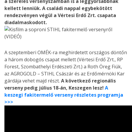
a szerelés versenyszámban is a leggyorsabbnak
kellett lenniük. A családi nappal egybekötött
rendezvényen végül a Vértesi Erdő Zrt. csapata
diadalmaskodott.
A szeptemberi OMÉK-ra meghirdetett országos döntőn
a három dobogós csapat mellett (Vértesi Erdő Zrt., RP
Forest, Szombathelyi Erdészeti Zrt.) a Roth Öreg Fiúk,
az AGROGOLD – STIHL Császár és az Erdőmérnöki Kar
gárdája vehet majd részt.
A következő regionális
verseny pedig július 18-án, Keszegen lesz!
A
keszegi fakitermelő verseny részletes programja
>>>