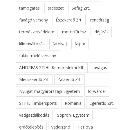
támogatás
erdészet
Sefag Zrt.
favágó verseny
Északerdő Zrt.
rendőrség
természetvédelem
motorfűrész
időjárás
klímaváltozás
fatolvaj
faipar
fakitermelő verseny
ANDREAS STIHL Kereskedelmi Kft.
favágás
Mecsekerdő Zrt.
Zalaerdő Zrt.
Nyugat-magyarországi Egyetem
forwarder
STIHL Timbersports
Románia
Egererdő Zrt.
vadgazdálkodás
Soproni Egyetem
erdőtelepítés
vaddisznó
FeHoVa