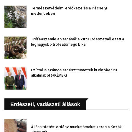
Természetvédelmi erdőkezelés a Pécselyi-
medencében
Trófeaszemle a Vergánál: a Zirci Erdészetnél esett a
legnagyobb trófeatömegű bika
Ezúttal is számos erdészt tüntettek ki október 23.
alkalmából (+KÉPEK)
Erdészeti, vadászati állások
Álláshirdetés: erdész munkatársakat keres a Kozák-