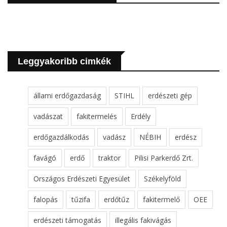
Leggyakoribb cimkék
állami erdőgazdaság
STIHL
erdészeti gép
vadászat
fakitermelés
Erdély
erdőgazdálkodás
vadász
NÉBIH
erdész
favágó
erdő
traktor
Pilisi Parkerdő Zrt.
Országos Erdészeti Egyesület
Székelyföld
falopás
tűzifa
erdőtűz
fakitermelő
OEE
erdészeti támogatás
illegális fakivágás