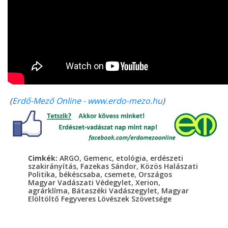
(
Erdő-Mező Online - www.erdo-mezo.hu
)
,
,
,
Cimkék:
ARGO
Gemenc
etológia
erdészeti
,
,
szakirányítás
Fazekas Sándor
Közös Halászati
,
,
,
Politika
békéscsaba
csemete
Országos
,
,
Magyar Vadászati Védegylet
Xerion
,
,
agrárklíma
Bátaszéki Vadászegylet
Magyar
Elöltöltő Fegyveres Lövészek Szövetsége