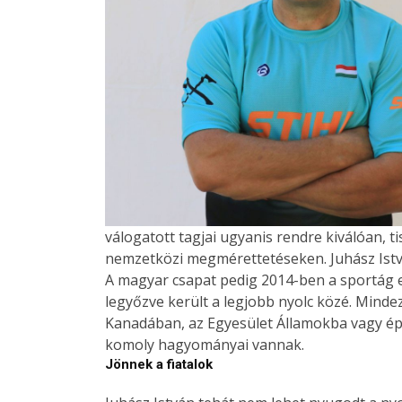
válogatott tagjai ugyanis rendre kiválóan, 
nemzetközi megmérettetéseken. Juhász Istvá
A magyar csapat pedig 2014-ben a sportág 
legyőzve került a legjobb nyolc közé. Mind
Kanadában, az Egyesület Államokba vagy ép
komoly hagyományai vannak.
Jönnek a fiatalok