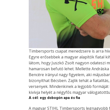
Timbersports csapat menedzsere is arra hívt
Egyre erősebbek a magyar alapítók fiatal kihí
látom, hogy Juszkó Zsolt nagyon odateszi 
hamarosan befutó lehet. Mellette Andráska 
Bencére irányul nagy figyelem, aki májusba
bizonyíthat Bécsben. Zajlik tehát a fiatalítás
versenyek. Mindenkinek a legjobb formáját 
kivívja helyét a négyfős magyar válogatottban
A cél: egy dobogón apa és fia
A magyar STIHL Timbersports legnagyobb fi