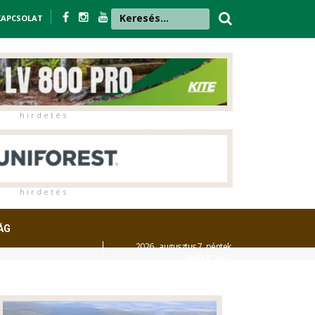
KAPCSOLAT
h i r d e t é s
h i r d e t é s
ÁG
2026. augusztus 7. péntek,
Ibolya
napja