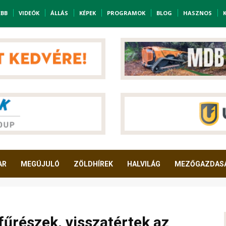
EBB
VIDEÓK
ÁLLÁS
KÉPEK
PROGRAMOK
BLOG
HASZNOS
AR
MEGÚJULÓ
ZÖLDHÍREK
HALVILÁG
MEZŐGAZDAS
fűrészek, visszatértek az