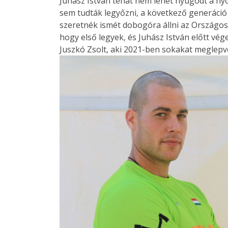
Juhász István tehát nem lehet nyugodt a nyo
sem tudták legyőzni, a következő generáció
szeretnék ismét dobogóra állni az Országos
hogy első legyek, és Juhász István előtt vég
Juszkó Zsolt, aki 2021-ben sokakat meglepv