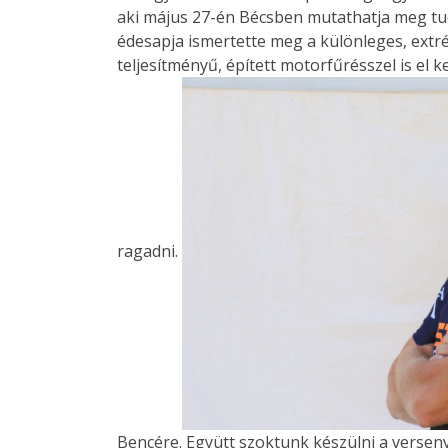
aki május 27-én Bécsben mutathatja meg tud
édesapja ismertette meg a különleges, extr
teljesítményű, épített motorfűrésszel is el k
ragadni.
Bencére. Együtt szoktunk készülni a verseny