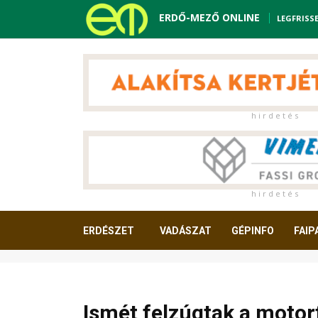
ERDŐ-MEZŐ ONLINE
LEGFRISS
h i r d e t é s
h i r d e t é s
ERDÉSZET
VADÁSZAT
GÉPINFO
FAIP
OLVASNIVALÓ
Ismét felzúgtak a motor