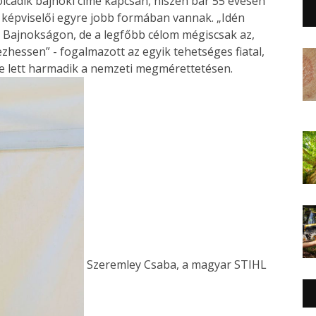
lcadik bajnoki címe kapcsán, hiszen bár 55 évesen
 képviselői egyre jobb formában vannak. „Idén
 Bajnokságon, de a legfőbb célom mégiscsak az,
ezhessen” - fogalmazott az egyik tehetséges fiatal,
e lett harmadik a nemzeti megmérettetésen.
Szeremley Csaba, a magyar STIHL