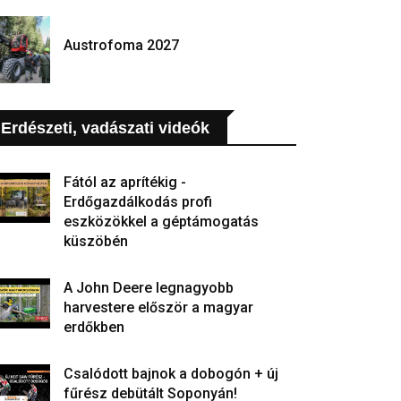
Austrofoma 2027
Erdészeti, vadászati videók
Fától az aprítékig -
Erdőgazdálkodás profi
eszközökkel a géptámogatás
küszöbén
A John Deere legnagyobb
harvestere először a magyar
erdőkben
Csalódott bajnok a dobogón + új
fűrész debütált Soponyán!