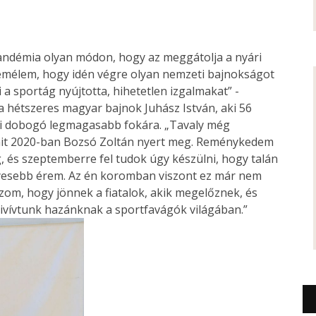
andémia olyan módon, hogy az meggátolja a nyári
remélem, hogy idén végre olyan nemzeti bajnokságot
 a sportág nyújtotta, hihetetlen izgalmakat” -
a hétszeres magyar bajnok Juhász István, aki 56
zai dobogó legmagasabb fokára. „Tavaly még
amit 2020-ban Bozsó Zoltán nyert meg. Reménykedem
 és szeptemberre fel tudok úgy készülni, hogy talán
yesebb érem. Az én koromban viszont ez már nem
zom, hogy jönnek a fiatalok, akik megelőznek, és
kivívtunk hazánknak a sportfavágók világában.”