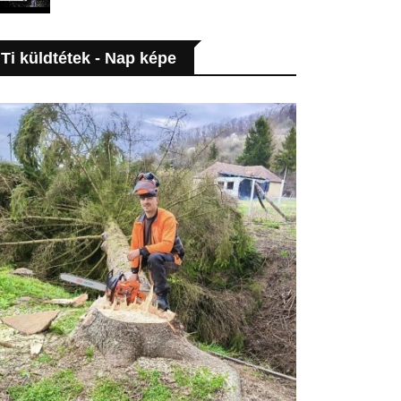
Ti küldtétek - Nap képe