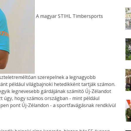
A magyar STIHL Timbersports
tiszteletreméltóan szerepelnek a legnagyobb
nt például világbajnoki hetedikként tartják számon.
egyik legnevesebb gárdájának számító Új-Zélandot
ezt úgy, hogy számos országban - mint például
pen pont Új-Zélandon - a sportfavágásnak rendkívül