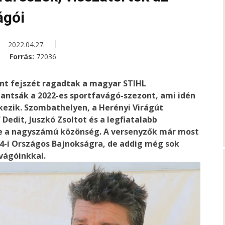
ágói
2022.04.27.
Forrás:
72036
int fejszét ragadtak a magyar STIHL
antsák a 2022-es sportfavágó-szezont, ami idén
ezik. Szombathelyen, a Herényi Virágút
 Dedit, Juszkó Zsoltot és a legfiatalabb
te a nagyszámú közönség. A versenyzők már most
24-i Országos Bajnokságra, de addig még sok
vágóinkkal.