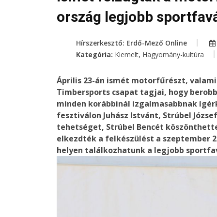
ország legjobb sportfav
Hírszerkesztő: Erdő-Mező Online
,
Kategória:
Kiemelt
Hagyomány-kultúra
Április 23-án ismét motorfűrészt, valam
Timbersports csapat tagjai, hogy berobb
minden korábbinál izgalmasabbnak ígérk
fesztiválon Juhász Istvánt, Strúbel József
tehetséget, Strúbel Bencét köszönthet
elkezdték a felkészülést a szeptember 
helyen találkozhatunk a legjobb sportfa