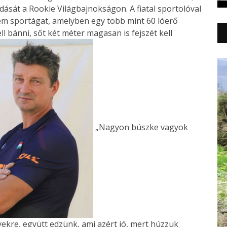
ását a Rookie Világbajnokságon. A fiatal sportolóval
ém sportágat, amelyben egy több mint 60 lóerő
ell bánni, sőt két méter magasan is fejszét kell
„Nagyon büszke vagyok
ekre, együtt edzünk, ami azért jó, mert húzzuk