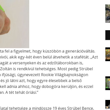
a fel a figyelmet, hogy küszöbön a generációváltás.
vói, akik egy-két éven belül átvehetik a stafétát. „Azt
magát a versenyeken és az edzőtáborokban is,
Zoltán is rendkívül tehetséges. Most pedig Strúbel
n ifjúsági, úgynevezett Rookie Világbajnokságon
, és jó látni azt, hogy egyre élesebbek a belső
kell adnia ahhoz, hogy dobogóra kerüljön, és ezzel
. A tét tehát óriási.”
atal tehetsége a mindössze 19 éves Strúbel Bence,