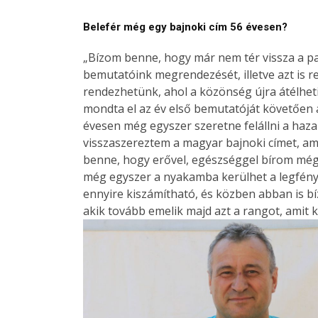
Belefér még egy bajnoki cím 56 évesen?
„Bízom benne, hogy már nem tér vissza a p
bemutatóink megrendezését, illetve azt is 
rendezhetünk, ahol a közönség újra átélheti
mondta el az év első bemutatóját követően 
évesen még egyszer szeretne felállni a ha
visszaszereztem a magyar bajnoki címet, 
benne, hogy erővel, egészséggel bírom még,
még egyszer a nyakamba kerülhet a legfén
ennyire kiszámítható, és közben abban is bí
akik tovább emelik majd azt a rangot, amit 