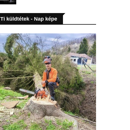
Ti küldtétek - Nap képe