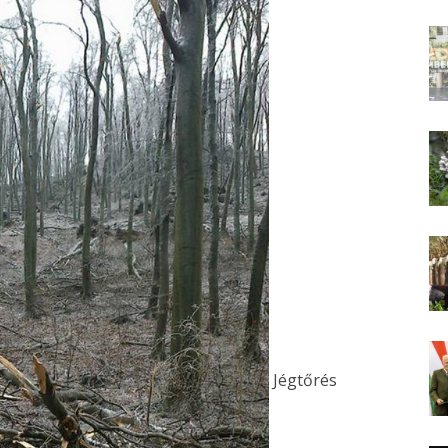
Jégtőrés