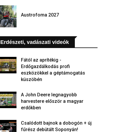
Austrofoma 2027
Erdészeti, vadászati videók
Fától az aprítékig -
Erdőgazdálkodás profi
eszközökkel a géptámogatás
küszöbén
A John Deere legnagyobb
harvestere először a magyar
erdőkben
Csalódott bajnok a dobogón + új
fűrész debütált Soponyán!