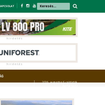
KAPCSOLAT
h i r d e t é s
h i r d e t é s
ÁG
2026. augusztus 6. csütörtök,
Berta
napja