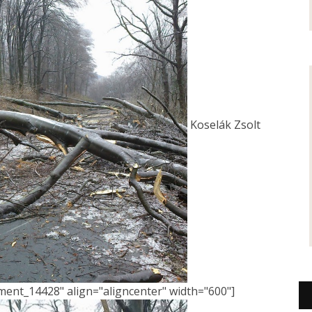
Koselák Zsolt
hment_14428" align="aligncenter" width="600"]