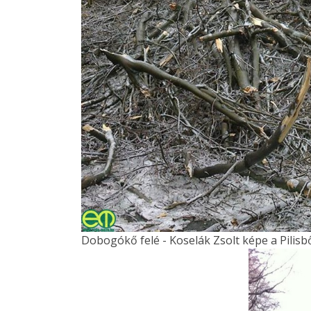
Dobogókő felé - Koselák Zsolt képe a Pilisb