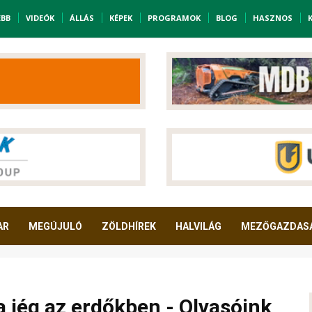
EBB
VIDEÓK
ÁLLÁS
KÉPEK
PROGRAMOK
BLOG
HASZNOS
AR
MEGÚJULÓ
ZÖLDHÍREK
HALVILÁG
MEZŐGAZDAS
 a jég az erdőkben - Olvasóink