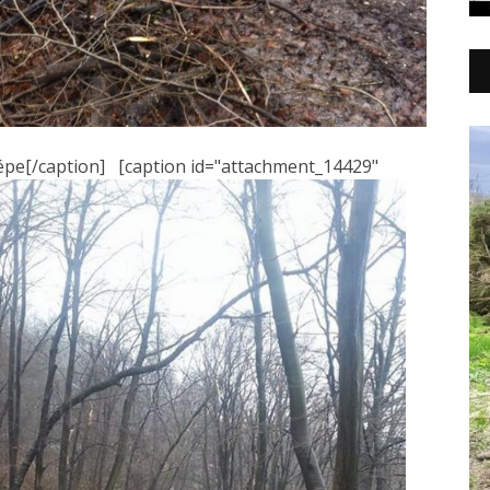
képe[/caption] [caption id="attachment_14429"