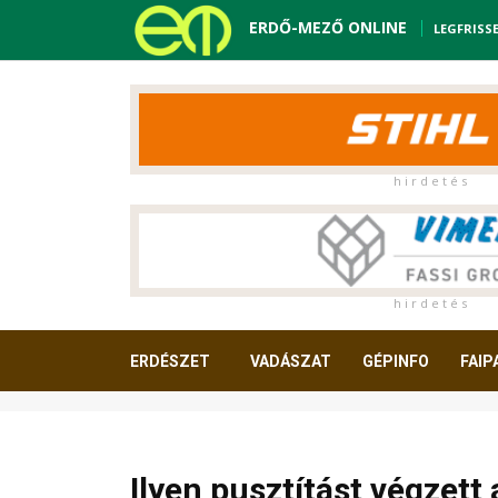
ERDŐ-MEZŐ ONLINE
LEGFRISS
h i r d e t é s
h i r d e t é s
ERDÉSZET
VADÁSZAT
GÉPINFO
FAIP
OLVASNIVALÓ
Ilyen pusztítást végzett