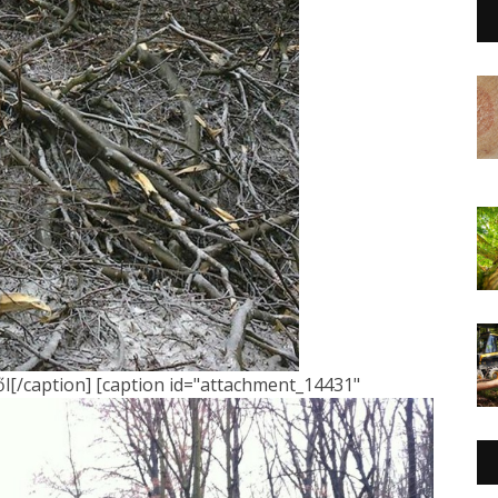
ől[/caption] [caption id="attachment_14431"