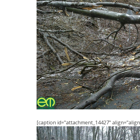
[caption id="attachment_14427" align="align