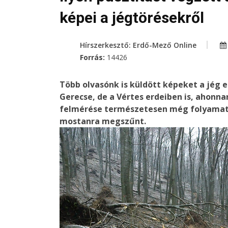
képei a jégtörésekről
Hírszerkesztő: Erdő-Mező Online
Forrás:
14426
Több olvasónk is küldött képeket a jég el
Gerecse, de a Vértes erdeiben is, ahonna
felmérése természetesen még folyamatb
mostanra megszűnt.