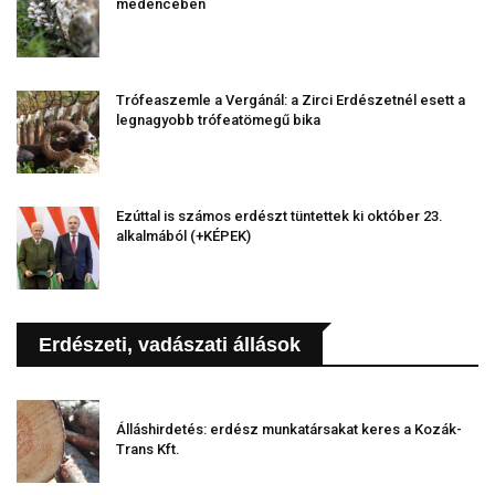
medencében
Trófeaszemle a Vergánál: a Zirci Erdészetnél esett a
legnagyobb trófeatömegű bika
Ezúttal is számos erdészt tüntettek ki október 23.
alkalmából (+KÉPEK)
Erdészeti, vadászati állások
Álláshirdetés: erdész munkatársakat keres a Kozák-
Trans Kft.