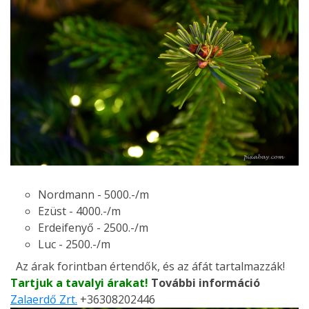
Nordmann - 5000.-/m
Ezüst - 4000.-/m
Erdeifenyő - 2500.-/m
Luc - 2500.-/m
Az árak forintban értendők, és az áfát tartalmazzák!
Tartjuk a tavalyi árakat!
További információ
Zalaerdő Zrt.
+36308202446