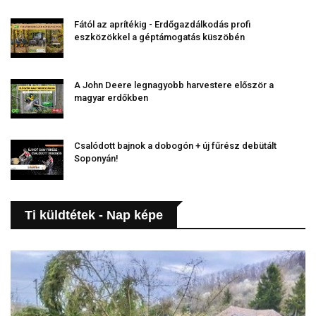
Fától az aprítékig - Erdőgazdálkodás profi
eszközökkel a géptámogatás küszöbén
A John Deere legnagyobb harvestere először a
magyar erdőkben
Csalódott bajnok a dobogón + új fűrész debütált
Soponyán!
Ti küldtétek - Nap képe