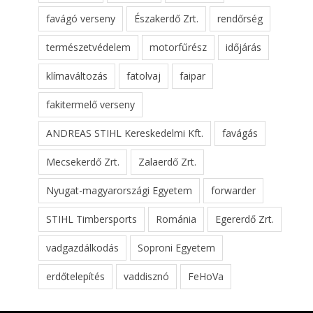
favágó verseny
Északerdő Zrt.
rendőrség
természetvédelem
motorfűrész
időjárás
klímaváltozás
fatolvaj
faipar
fakitermelő verseny
ANDREAS STIHL Kereskedelmi Kft.
favágás
Mecsekerdő Zrt.
Zalaerdő Zrt.
Nyugat-magyarországi Egyetem
forwarder
STIHL Timbersports
Románia
Egererdő Zrt.
vadgazdálkodás
Soproni Egyetem
erdőtelepítés
vaddisznó
FeHoVa