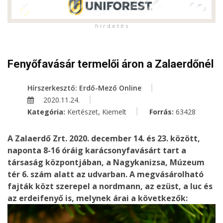
h i r d e t é s
Fenyőfavásár termelői áron a Zalaerdőnél
Hírszerkesztő: Erdő-Mező Online
2020.11.24.
,
Kategória:
Kertészet
Kiemelt
Forrás:
63428
A Zalaerdő Zrt. 2020. december 14. és 23. között,
naponta 8-16 óráig karácsonyfavásárt tart a
társaság központjában, a Nagykanizsa, Múzeum
tér 6. szám alatt az udvarban. A megvásárolható
fajták közt szerepel a nordmann, az ezüst, a luc és
az erdeifenyő is, melynek árai a következők: