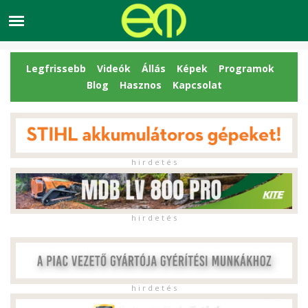
Legfrissebb
Videók
Állás
Képek
Programok
Blog
Hasznos
Kapcsolat
h i r d e t é s
h i r d e t é s
h i r d e t é s