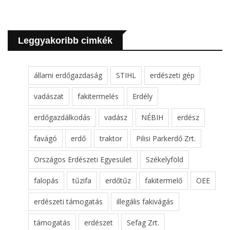
Leggyakoribb cimkék
állami erdőgazdaság
STIHL
erdészeti gép
vadászat
fakitermelés
Erdély
erdőgazdálkodás
vadász
NÉBIH
erdész
favágó
erdő
traktor
Pilisi Parkerdő Zrt.
Országos Erdészeti Egyesület
Székelyföld
falopás
tűzifa
erdőtűz
fakitermelő
OEE
erdészeti támogatás
illegális fakivágás
támogatás
erdészet
Sefag Zrt.