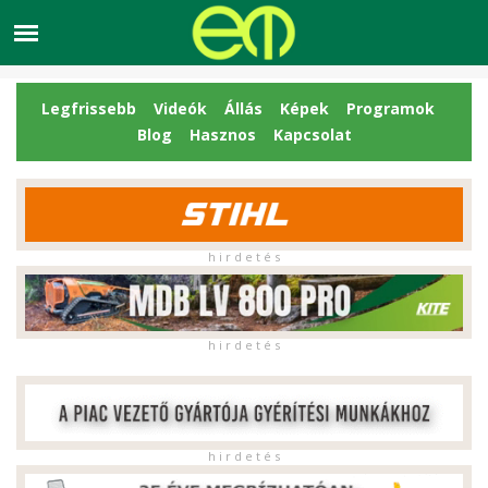
Legfrissebb
Videók
Állás
Képek
Programok
Blog
Hasznos
Kapcsolat
h i r d e t é s
h i r d e t é s
h i r d e t é s