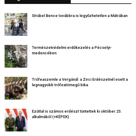
Strúbel Bence továbbra is legyőzhetetlen a Mátrában
Természetvédelmi erdőkezelés a Pécselyi-
medencében
Trófeaszemle a Vergánál: a Zirci Erdészetnél esett a
legnagyobb trófeatömegű bika
Ezúttal is számos erdészt tüntettek ki október 23.
alkalmából (+KÉPEK)