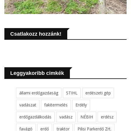
Csatlakozz hozzánk!
Leggyakoribb cimkék
állami erdőgazdaság
STIHL
erdészeti gép
vadászat
fakitermelés
Erdély
erdőgazdálkodás
vadász
NÉBIH
erdész
favágó
erdő
traktor
Pilisi Parkerdő Zrt.