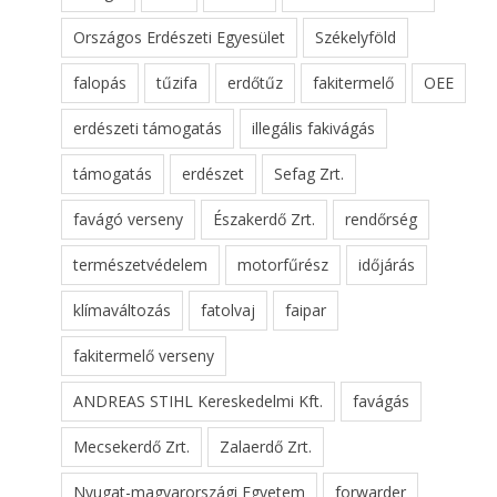
Országos Erdészeti Egyesület
Székelyföld
falopás
tűzifa
erdőtűz
fakitermelő
OEE
erdészeti támogatás
illegális fakivágás
támogatás
erdészet
Sefag Zrt.
favágó verseny
Északerdő Zrt.
rendőrség
természetvédelem
motorfűrész
időjárás
klímaváltozás
fatolvaj
faipar
fakitermelő verseny
ANDREAS STIHL Kereskedelmi Kft.
favágás
Mecsekerdő Zrt.
Zalaerdő Zrt.
Nyugat-magyarországi Egyetem
forwarder