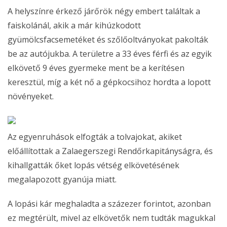
A helyszínre érkező járőrök négy embert találtak a
faiskolánál, akik a már kihúzkodott
gyümölcsfacsemetéket és szőlőoltványokat pakolták
be az autójukba. A területre a 33 éves férfi és az egyik
elkövető 9 éves gyermeke ment be a kerítésen
keresztül, míg a két nő a gépkocsihoz hordta a lopott
növényeket.
Az egyenruhások elfogták a tolvajokat, akiket
előállítottak a Zalaegerszegi Rendőrkapitányságra, és
kihallgatták őket lopás vétség elkövetésének
megalapozott gyanúja miatt.
A lopási kár meghaladta a százezer forintot, azonban
ez megtérült, mivel az elkövetők nem tudták magukkal