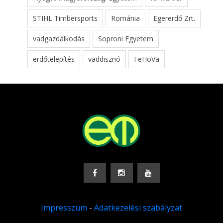
STIHL Timbersports
Románia
Egererdő Zrt.
vadgazdálkodás
Soproni Egyetem
erdőtelepítés
vaddisznó
FeHoVa
Impresszum
-
Adatkezelési szabályzat