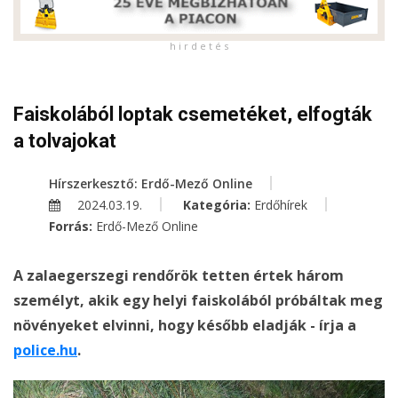
h i r d e t é s
Faiskolából loptak csemetéket, elfogták
a tolvajokat
Hírszerkesztő: Erdő-Mező Online
2024.03.19.
Kategória:
Erdőhírek
Forrás:
Erdő-Mező Online
A zalaegerszegi rendőrök tetten értek három
személyt, akik egy helyi faiskolából próbáltak meg
növényeket elvinni, hogy később eladják - írja a
police.hu
.