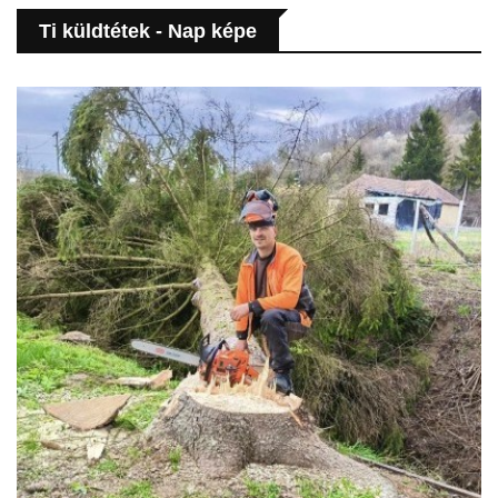
Ti küldtétek - Nap képe