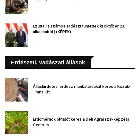
Ezúttal is számos erdészt tüntettek ki október 23.
alkalmából (+KÉPEK)
Erdészeti, vadászati állások
Álláshirdetés: erdész munkatársakat keres a Kozák-
Trans Kft.
Erdőmérnök oktatót keres a Déli Agrárszakképzési
Centrum