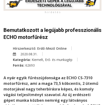
h i r d e t é s
Bemutatkozott a legújabb professzionális
ECHO motorfűrész
Hírszerkesztő: Erdő-Mező Online
2020.08.31.
,
Kategória:
Kiemelt
Erő- és munkagép
Forrás:
62693
A nyár egyik fűrészújdonsága az ECHO CS-7310
motorfűrész, ami a maga 73,5 köbcentis, 2 ütemű
motorjával nagy teherbírásra képes, és komoly
vágási teljesítményt szavatol. Az új erdészeti
gépet munka közben nemrég egy látványos