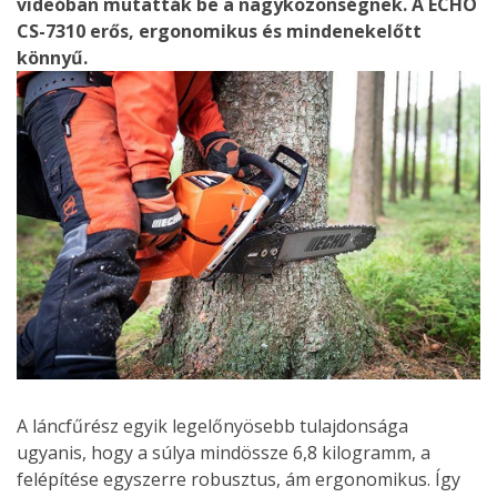
videóban mutatták be a nagyközönségnek. A ECHO
CS-7310 erős, ergonomikus és mindenekelőtt
könnyű.
A láncfűrész egyik legelőnyösebb tulajdonsága
ugyanis, hogy a súlya mindössze 6,8 kilogramm, a
felépítése egyszerre robusztus, ám ergonomikus. Így