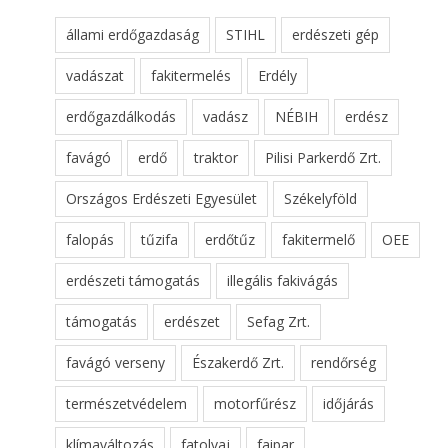
állami erdőgazdaság
STIHL
erdészeti gép
vadászat
fakitermelés
Erdély
erdőgazdálkodás
vadász
NÉBIH
erdész
favágó
erdő
traktor
Pilisi Parkerdő Zrt.
Országos Erdészeti Egyesület
Székelyföld
falopás
tűzifa
erdőtűz
fakitermelő
OEE
erdészeti támogatás
illegális fakivágás
támogatás
erdészet
Sefag Zrt.
favágó verseny
Északerdő Zrt.
rendőrség
természetvédelem
motorfűrész
időjárás
klímaváltozás
fatolvaj
faipar