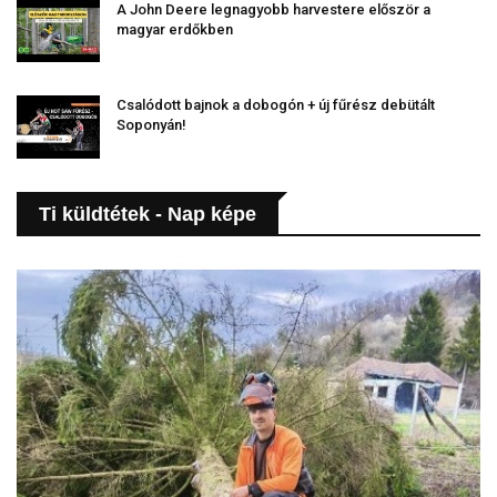
A John Deere legnagyobb harvestere először a
magyar erdőkben
Csalódott bajnok a dobogón + új fűrész debütált
Soponyán!
Ti küldtétek - Nap képe