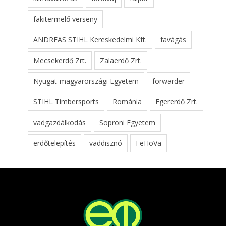
fakitermelő verseny
ANDREAS STIHL Kereskedelmi Kft.
favágás
Mecsekerdő Zrt.
Zalaerdő Zrt.
Nyugat-magyarországi Egyetem
forwarder
STIHL Timbersports
Románia
Egererdő Zrt.
vadgazdálkodás
Soproni Egyetem
erdőtelepítés
vaddisznó
FeHoVa