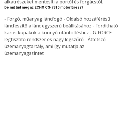
alkatrészeket mentesíti a portól és forgácstól.
De mit tud még az ECHO CS-7310 motorfűrész?
- Forgó, műanyag láncfogó - Oldalsó hozzáférésű
láncfeszítő a lánc egyszerű beállításához - Fordítható
karos kupakok a könnyű utántöltéshez - G-FORCE
légtisztító rendszer és nagy légszűrő - Áttetsző
üzemanyagtartály, ami így mutatja az
üzemanyagszintet