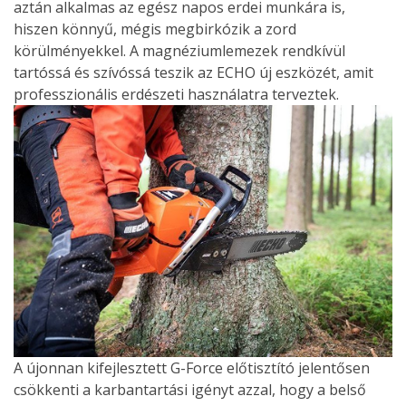
aztán alkalmas az egész napos erdei munkára is,
hiszen könnyű, mégis megbirkózik a zord
körülményekkel. A magnéziumlemezek rendkívül
tartóssá és szívóssá teszik az ECHO új eszközét, amit
professzionális erdészeti használatra terveztek.
A újonnan kifejlesztett G-Force előtisztító jelentősen
csökkenti a karbantartási igényt azzal, hogy a belső