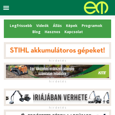
Legfrissebb
Videók
Állás
Képek
Programok
Blog
Hasznos
Kapcsolat
h i r d e t é s
h i r d e t é s
h i r d e t é s