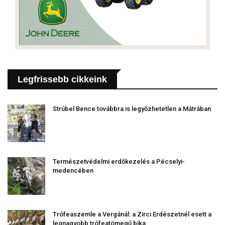
Legfrissebb cikkeink
Strúbel Bence továbbra is legyőzhetetlen a Mátrában
Természetvédelmi erdőkezelés a Pécselyi-
medencében
Trófeaszemle a Vergánál: a Zirci Erdészetnél esett a
legnagyobb trófeatömegű bika