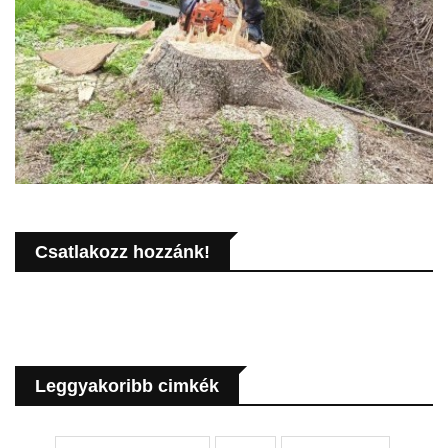
Csatlakozz hozzánk!
Leggyakoribb cimkék