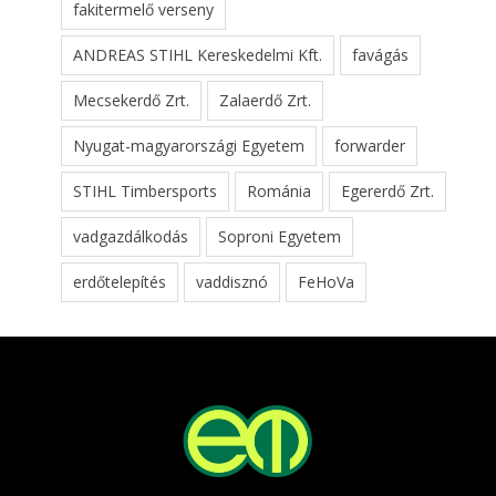
fakitermelő verseny
ANDREAS STIHL Kereskedelmi Kft.
favágás
Mecsekerdő Zrt.
Zalaerdő Zrt.
Nyugat-magyarországi Egyetem
forwarder
STIHL Timbersports
Románia
Egererdő Zrt.
vadgazdálkodás
Soproni Egyetem
erdőtelepítés
vaddisznó
FeHoVa