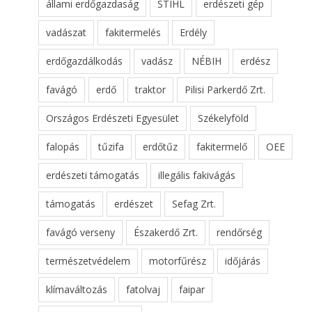
állami erdőgazdaság
STIHL
erdészeti gép
vadászat
fakitermelés
Erdély
erdőgazdálkodás
vadász
NÉBIH
erdész
favágó
erdő
traktor
Pilisi Parkerdő Zrt.
Országos Erdészeti Egyesület
Székelyföld
falopás
tűzifa
erdőtűz
fakitermelő
OEE
erdészeti támogatás
illegális fakivágás
támogatás
erdészet
Sefag Zrt.
favágó verseny
Északerdő Zrt.
rendőrség
természetvédelem
motorfűrész
időjárás
klímaváltozás
fatolvaj
faipar