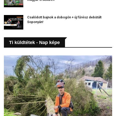
Csalódott bajnok a dobogón + új fűrész debütált
Soponyán!
Ti küldtétek - Nap képe