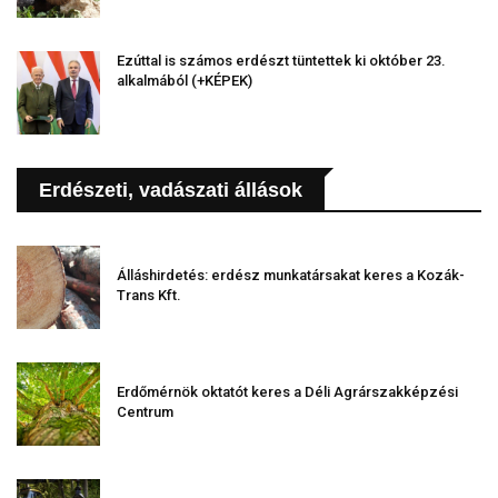
Ezúttal is számos erdészt tüntettek ki október 23.
alkalmából (+KÉPEK)
Erdészeti, vadászati állások
Álláshirdetés: erdész munkatársakat keres a Kozák-
Trans Kft.
Erdőmérnök oktatót keres a Déli Agrárszakképzési
Centrum