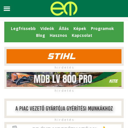
Legfrissebb
Videók
Állás
Képek
Programok
Blog
Hasznos
Kapcsolat
h i r d e t é s
h i r d e t é s
h i r d e t é s