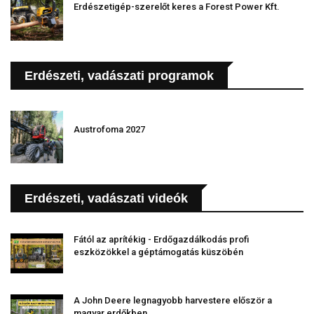
Erdészetigép-szerelőt keres a Forest Power Kft.
Erdészeti, vadászati programok
Austrofoma 2027
Erdészeti, vadászati videók
Fától az aprítékig - Erdőgazdálkodás profi
eszközökkel a géptámogatás küszöbén
A John Deere legnagyobb harvestere először a
magyar erdőkben