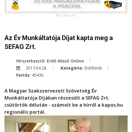
h i r d e t é s
Az Év Munkáltatója Díjat kapta meg a
SEFAG Zrt.
Hírszerkesztő: Erdő-Mező Online
2017.04.28.
Kategória:
Erdőhírek
Forrás:
45436
A Magyar Szakszervezeti Szövetség Év
Munkáltatója Díjában részesült a SEFAG Zrt.
csütörtök délután - számolt be a hírről a kapos.hu
regionális portál.