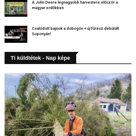
A John Deere legnagyobb harvestere először a
magyar erdőkben
Csalódott bajnok a dobogón + új fűrész debütált
Soponyán!
Ti küldtétek - Nap képe