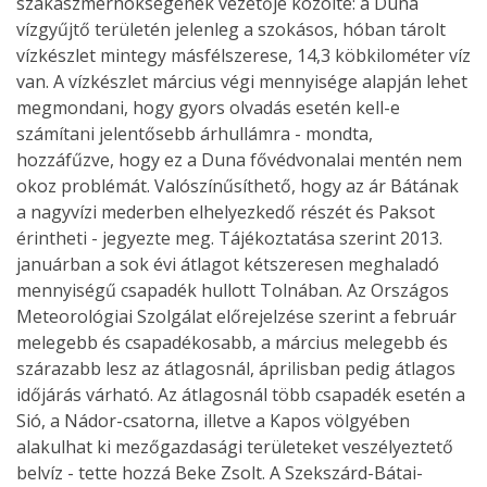
szakaszmérnökségének vezetője közölte: a Duna
vízgyűjtő területén jelenleg a szokásos, hóban tárolt
vízkészlet mintegy másfélszerese, 14,3 köbkilométer víz
van. A vízkészlet március végi mennyisége alapján lehet
megmondani, hogy gyors olvadás esetén kell-e
számítani jelentősebb árhullámra - mondta,
hozzáfűzve, hogy ez a Duna fővédvonalai mentén nem
okoz problémát. Valószínűsíthető, hogy az ár Bátának
a nagyvízi mederben elhelyezkedő részét és Paksot
érintheti - jegyezte meg. Tájékoztatása szerint 2013.
januárban a sok évi átlagot kétszeresen meghaladó
mennyiségű csapadék hullott Tolnában. Az Országos
Meteorológiai Szolgálat előrejelzése szerint a február
melegebb és csapadékosabb, a március melegebb és
szárazabb lesz az átlagosnál, áprilisban pedig átlagos
időjárás várható. Az átlagosnál több csapadék esetén a
Sió, a Nádor-csatorna, illetve a Kapos völgyében
alakulhat ki mezőgazdasági területeket veszélyeztető
belvíz - tette hozzá Beke Zsolt. A Szekszárd-Bátai-