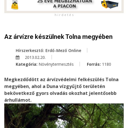
h i r d e t é s
Az árvízre készülnek Tolna megyében
Hírszerkesztő: Erdő-Mező Online
2013.02.20.
Kategória:
Növénytermesztés
Forrás:
1180
Megkezdődött az árvízvédelmi felkészülés Tolna
megyében, ahol a Duna vízgyűjtő területén
bekövetkező gyors olvadás okozhat jelentősebb
árhullámot.