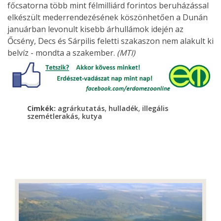
főcsatorna több mint félmilliárd forintos beruházással
elkészült mederrendezésének köszönhetően a Dunán
januárban levonult kisebb árhullámok idején az
Őcsény, Decs és Sárpilis feletti szakaszon nem alakult ki
belvíz - mondta a szakember.
(MTI)
,
,
Cimkék:
agrárkutatás
hulladék
illegális
,
szemétlerakás
kutya