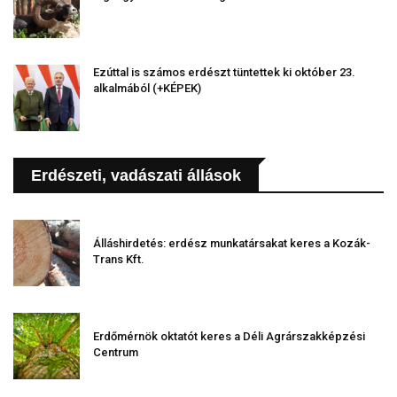
Ezúttal is számos erdészt tüntettek ki október 23.
alkalmából (+KÉPEK)
Erdészeti, vadászati állások
Álláshirdetés: erdész munkatársakat keres a Kozák-
Trans Kft.
Erdőmérnök oktatót keres a Déli Agrárszakképzési
Centrum