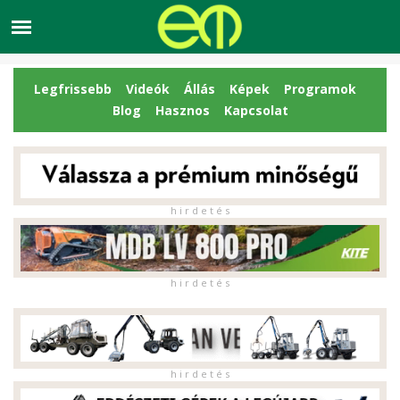
Legfrissebb
Videók
Állás
Képek
Programok
Blog
Hasznos
Kapcsolat
h i r d e t é s
h i r d e t é s
h i r d e t é s