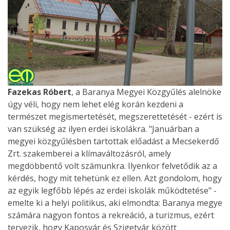
Fazekas Róbert
, a Baranya Megyei Közgyűlés alelnöke
úgy véli, hogy nem lehet elég korán kezdeni a
természet megismertetését, megszerettetését - ezért is
van szükség az ilyen erdei iskolákra. "Januárban a
megyei közgyűlésben tartottak előadást a Mecsekerdő
Zrt. szakemberei a klímaváltozásról, amely
megdöbbentő volt számunkra. Ilyenkor felvetődik az a
kérdés, hogy mit tehetünk ez ellen. Azt gondolom, hogy
az egyik legfőbb lépés az erdei iskolák működtetése" -
emelte ki a helyi politikus, aki elmondta: Baranya megye
számára nagyon fontos a rekreáció, a turizmus, ezért
tervezik, hogy Kaposvár és Szigetvár között