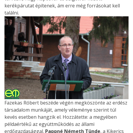
kerékpárutat építenek, ám erre még forrásokat kell
találni.
Fazekas Róbert beszéde végén megköszönte az erdész
társadalom munkáját, amely véleménye szerint túl
kevés esetben hangzik el. Hozzátette: a megyében
példaértékű az együttműködés az állami
erdőgazdasággal.
Pappné Németh Tünde
, a Kikerics