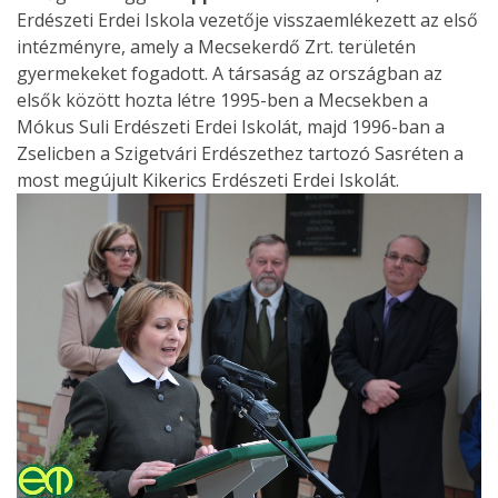
Erdészeti Erdei Iskola vezetője visszaemlékezett az első
intézményre, amely a Mecsekerdő Zrt. területén
gyermekeket fogadott. A társaság az országban az
elsők között hozta létre 1995-ben a Mecsekben a
Mókus Suli Erdészeti Erdei Iskolát, majd 1996-ban a
Zselicben a Szigetvári Erdészethez tartozó Sasréten a
most megújult Kikerics Erdészeti Erdei Iskolát.