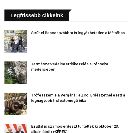
Legfrissebb cikkeink
Strúbel Bence továbbra is legyőzhetetlen a Mátrában
Természetvédelmi erdőkezelés a Pécselyi-
medencében
Trófeaszemle a Vergánál: a Zirci Erdészetnél esett a
legnagyobb trófeatömegű bika
Ezúttal is számos erdészt tüntettek ki október 23.
alkalmából (+KÉPEK)