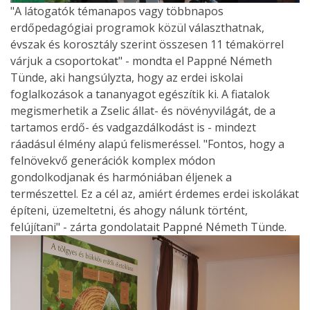
"A látogatók témanapos vagy többnapos
erdőpedagógiai programok közül választhatnak,
évszak és korosztály szerint összesen 11 témakörrel
várjuk a csoportokat" - mondta el Pappné Németh
Tünde, aki hangsúlyzta, hogy az erdei iskolai
foglalkozások a tananyagot egészítik ki. A fiatalok
megismerhetik a Zselic állat- és növényvilágát, de a
tartamos erdő- és vadgazdálkodást is - mindezt
ráadásul élmény alapú felismeréssel. "Fontos, hogy a
felnövekvő generációk komplex módon
gondolkodjanak és harmóniában éljenek a
természettel. Ez a cél az, amiért érdemes erdei iskolákat
építeni, üzemeltetni, és ahogy nálunk történt,
felújítani" - zárta gondolatait Pappné Németh Tünde.