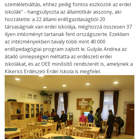
szemléletváltás, ehhez pedig fontos eszközök az erdei
iskolák" - hangsúlyozta az államtitkár asszony, aki
hozzátette: a 22 állami erdőgazdaságból 20
társaságnak van erdei iskolája, méghozzá összesen 37
ilyen intézményt tartanak fent országszerte. Ezekben
az intézményekben tavaly több mint 40 000
erdőpedagógiai program zajlott le. Gulyás Andrea az
átadó ünnepségen méltatta az erdészeti erdei
iskolákat, és az OEE minősítő rendszerét is, amelynek a
Kikerics Erdészeti Erdei Iskola is megfelel.