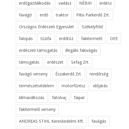
erdőgazdálkodás
vadász
NÉBIH
erdész
favágó
erdő
traktor
Pilisi Parkerdő Zrt.
Országos Erdészeti Egyesület
Székelyföld
falopás
tűzifa
erdőtűz
fakitermelő
OEE
erdészeti támogatás
illegális fakivágás
támogatás
erdészet
Sefag Zrt.
favágó verseny
Északerdő Zrt.
rendőrség
természetvédelem
motorfűrész
időjárás
klímaváltozás
fatolvaj
faipar
fakitermelő verseny
ANDREAS STIHL Kereskedelmi Kft.
favágás