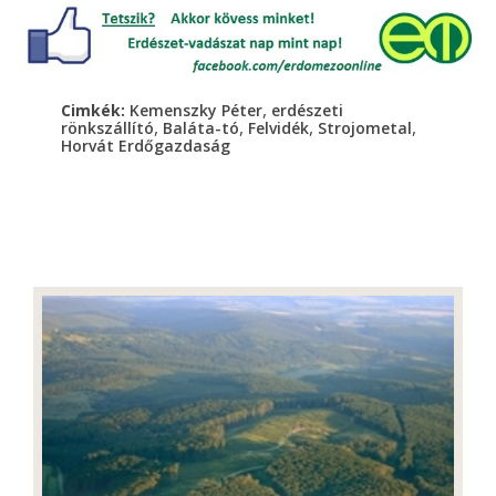
,
Cimkék:
Kemenszky Péter
erdészeti
,
,
,
,
rönkszállító
Baláta-tó
Felvidék
Strojometal
Horvát Erdőgazdaság