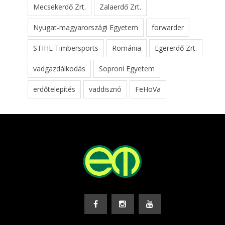
Mecsekerdő Zrt.
Zalaerdő Zrt.
Nyugat-magyarországi Egyetem
forwarder
STIHL Timbersports
Románia
Egererdő Zrt.
vadgazdálkodás
Soproni Egyetem
erdőtelepítés
vaddisznó
FeHoVa