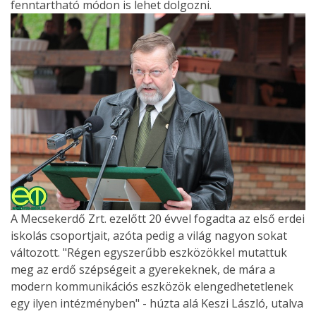
fenntartható módon is lehet dolgozni.
A Mecsekerdő Zrt. ezelőtt 20 évvel fogadta az első erdei
iskolás csoportjait, azóta pedig a világ nagyon sokat
változott. "Régen egyszerűbb eszközökkel mutattuk
meg az erdő szépségeit a gyerekeknek, de mára a
modern kommunikációs eszközök elengedhetetlenek
egy ilyen intézményben" - húzta alá Keszi László, utalva