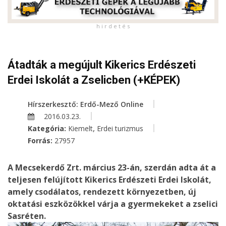
h i r d e t é s
Átadták a megújult Kikerics Erdészeti
Erdei Iskolát a Zselicben (+KÉPEK)
Hírszerkesztő: Erdő-Mező Online
2016.03.23.
,
Kategória:
Kiemelt
Erdei turizmus
Forrás:
27957
A Mecsekerdő Zrt. március 23-án, szerdán adta át a
teljesen felújított Kikerics Erdészeti Erdei Iskolát,
amely csodálatos, rendezett környezetben, új
oktatási eszközökkel várja a gyermekeket a zselici
Sasréten.