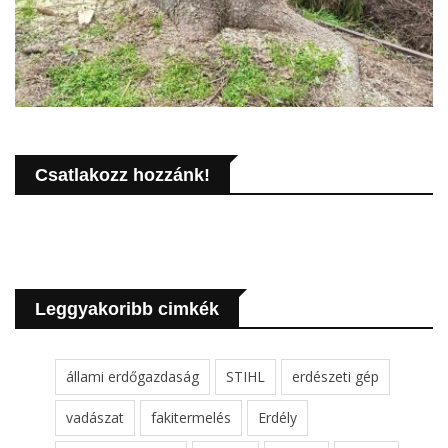
Csatlakozz hozzánk!
Leggyakoribb cimkék
állami erdőgazdaság
STIHL
erdészeti gép
vadászat
fakitermelés
Erdély