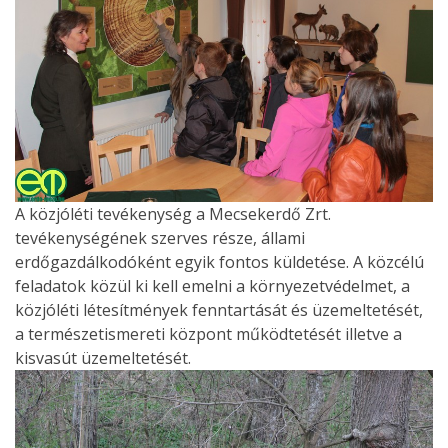
A közjóléti tevékenység a Mecsekerdő Zrt.
tevékenységének szerves része, állami
erdőgazdálkodóként egyik fontos küldetése. A közcélú
feladatok közül ki kell emelni a környezetvédelmet, a
közjóléti létesítmények fenntartását és üzemeltetését,
a természetismereti központ működtetését illetve a
kisvasút üzemeltetését.