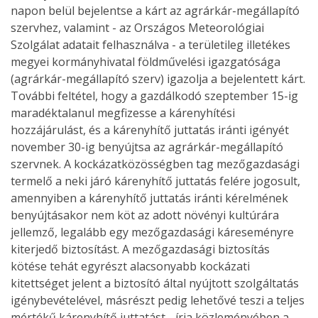
napon belül bejelentse a kárt az agrárkár-megállapító
szervhez, valamint - az Országos Meteorológiai
Szolgálat adatait felhasználva - a területileg illetékes
megyei kormányhivatal földművelési igazgatósága
(agrárkár-megállapító szerv) igazolja a bejelentett kárt.
További feltétel, hogy a gazdálkodó szeptember 15-ig
maradéktalanul megfizesse a kárenyhítési
hozzájárulást, és a kárenyhítő juttatás iránti igényét
november 30-ig benyújtsa az agrárkár-megállapító
szervnek. A kockázatközösségben tag mezőgazdasági
termelő a neki járó kárenyhítő juttatás felére jogosult,
amennyiben a kárenyhítő juttatás iránti kérelmének
benyújtásakor nem köt az adott növényi kultúrára
jellemző, legalább egy mezőgazdasági káreseményre
kiterjedő biztosítást. A mezőgazdasági biztosítás
kötése tehát egyrészt alacsonyabb kockázati
kitettséget jelent a biztosító által nyújtott szolgáltatás
igénybevételével, másrészt pedig lehetővé teszi a teljes
mértékű kárenyhítő juttatást - írja közleményében a