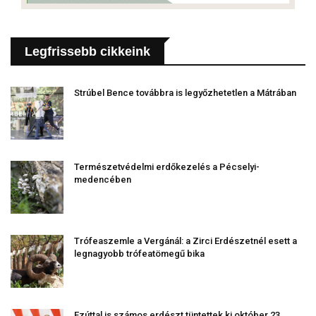
Legfrissebb cikkeink
Strúbel Bence továbbra is legyőzhetetlen a Mátrában
Természetvédelmi erdőkezelés a Pécselyi-
medencében
Trófeaszemle a Vergánál: a Zirci Erdészetnél esett a
legnagyobb trófeatömegű bika
Ezúttal is számos erdészt tüntettek ki október 23.