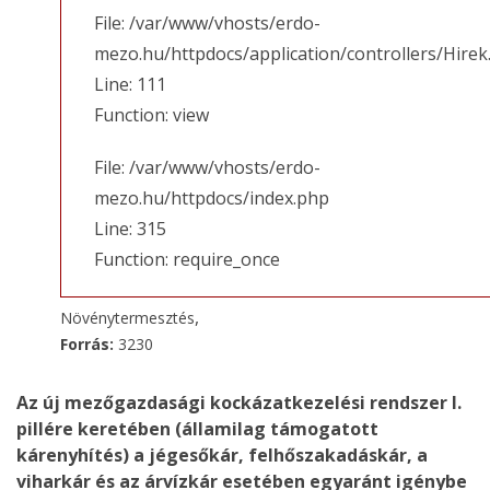
File: /var/www/vhosts/erdo-
mezo.hu/httpdocs/application/controllers/Hirek
Line: 111
Function: view
File: /var/www/vhosts/erdo-
mezo.hu/httpdocs/index.php
Line: 315
Function: require_once
,
Növénytermesztés
Forrás:
3230
Az új mezőgazdasági kockázatkezelési rendszer I.
pillére keretében (államilag támogatott
kárenyhítés) a jégesőkár, felhőszakadáskár, a
viharkár és az árvízkár esetében egyaránt igénybe