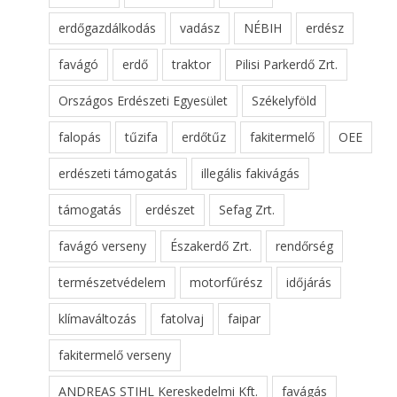
erdőgazdálkodás
vadász
NÉBIH
erdész
favágó
erdő
traktor
Pilisi Parkerdő Zrt.
Országos Erdészeti Egyesület
Székelyföld
falopás
tűzifa
erdőtűz
fakitermelő
OEE
erdészeti támogatás
illegális fakivágás
támogatás
erdészet
Sefag Zrt.
favágó verseny
Északerdő Zrt.
rendőrség
természetvédelem
motorfűrész
időjárás
klímaváltozás
fatolvaj
faipar
fakitermelő verseny
ANDREAS STIHL Kereskedelmi Kft.
favágás