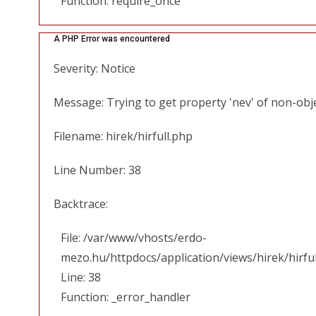
Function: require_once
A PHP Error was encountered
Severity: Notice
Message: Trying to get property 'nev' of non-obj
Filename: hirek/hirfull.php
Line Number: 38
Backtrace:
File: /var/www/vhosts/erdo-
mezo.hu/httpdocs/application/views/hirek/hirfu
Line: 38
Function: _error_handler