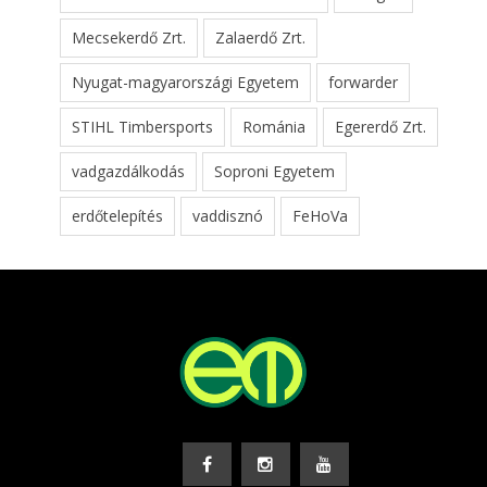
Mecsekerdő Zrt.
Zalaerdő Zrt.
Nyugat-magyarországi Egyetem
forwarder
STIHL Timbersports
Románia
Egererdő Zrt.
vadgazdálkodás
Soproni Egyetem
erdőtelepítés
vaddisznó
FeHoVa