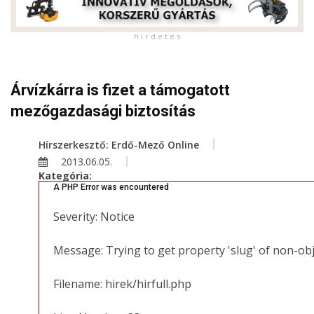
h i r d e t é s
Árvízkárra is fizet a támogatott
mezőgazdasági biztosítás
Hírszerkesztő: Erdő-Mező Online
2013.06.05.
Kategória:
A PHP Error was encountered
Severity: Notice
Message: Trying to get property 'slug' of non-ob
Filename: hirek/hirfull.php