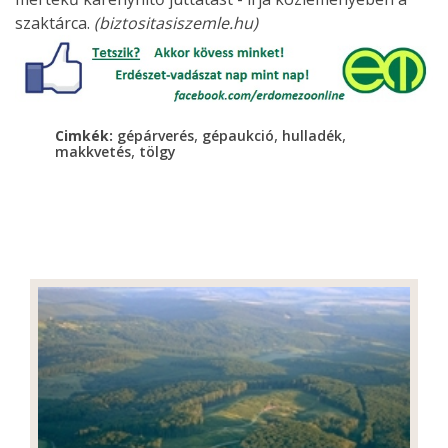
szaktárca.
(biztositasiszemle.hu)
,
,
,
Cimkék:
gépárverés
gépaukció
hulladék
,
makkvetés
tölgy