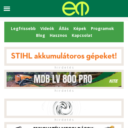
Legfrissebb
Videók
Állás
Képek
Programok
Blog
Hasznos
Kapcsolat
h i r d e t é s
h i r d e t é s
h i r d e t é s