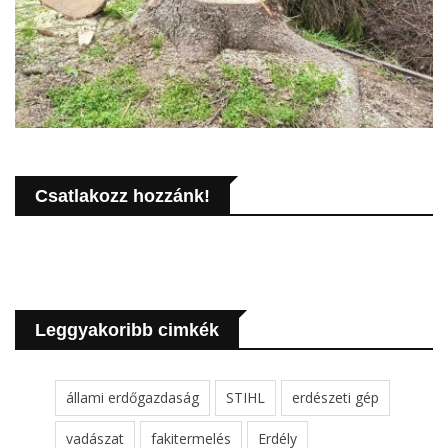
Csatlakozz hozzánk!
Leggyakoribb cimkék
állami erdőgazdaság
STIHL
erdészeti gép
vadászat
fakitermelés
Erdély