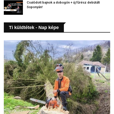
Csalódott bajnok a dobogón + új fűrész debütált
Soponyán!
Ti küldtétek - Nap képe