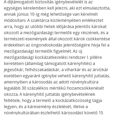
A díjtámogatott biztosítás igénybevételét is az
egységes kérelemben kell jelezni, aki ezt elmulasztotta,
annak június 10-ig még lehetősége van kérelmét
módosítani. A szaktárca közleményében emlékeztet
arra, hogy az utóbbi hetek időjárása jelentős károkat
okozott a mezőgazdasági termelők egy részének, és a
természeti események által okozott károk csökkentése
érdekében az öngondoskodás jelentőségére hívja fel a
mezőgazdasági termelők figyelmét. Az új
mezőgazdasági kockázatkezelési rendszer I. pillére
keretében (államilag támogatott kárenyhítés) a
jégesőkár, felhőszakadáskár, a viharkár és az árvízkár
esetében egyaránt igénybe vehető kárenyhítő juttatás,
amennyiben a károsodás az adott növénykultúra
legalább 30 százalékos mértékű hozamcsökkenését
okozza. A kárenyhítő juttatás igénybevételének
feltétele, hogy a termelő a kockázatközösség tagja
legyen, és a káresemény észlelését, illetve a
növénykultúrában észlelhető károsodást követő 15