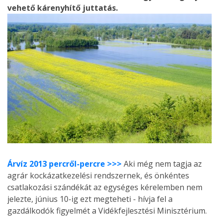
vehető kárenyhítő juttatás.
Árvíz 2013 percről-percre >>>
Aki még nem tagja az
agrár kockázatkezelési rendszernek, és önkéntes
csatlakozási szándékát az egységes kérelemben nem
jelezte, június 10-ig ezt megteheti - hívja fel a
gazdálkodók figyelmét a Vidékfejlesztési Minisztérium.