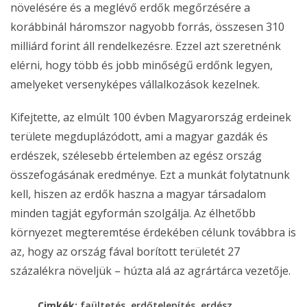
növelésére és a meglévő erdők megőrzésére a
korábbinál háromszor nagyobb forrás, összesen 310
milliárd forint áll rendelkezésre. Ezzel azt szeretnénk
elérni, hogy több és jobb minőségű erdőnk legyen,
amelyeket versenyképes vállalkozások kezelnek.
Kifejtette, az elmúlt 100 évben Magyarország erdeinek
területe megduplázódott, ami a magyar gazdák és
erdészek, szélesebb értelemben az egész ország
összefogásának eredménye. Ezt a munkát folytatnunk
kell, hiszen az erdők haszna a magyar társadalom
minden tagját egyformán szolgálja. Az élhetőbb
környezet megteremtése érdekében célunk továbbra is
az, hogy az ország fával borított területét 27
százalékra növeljük – húzta alá az agrártárca vezetője.
,
,
Cimkék:
faültetés
erdőtelepítés
erdész