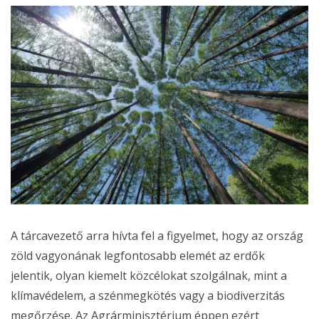
A tárcavezető arra hívta fel a figyelmet, hogy az ország
zöld vagyonának legfontosabb elemét az erdők
jelentik, olyan kiemelt közcélokat szolgálnak, mint a
klímavédelem, a szénmegkötés vagy a biodiverzitás
megőrzése. Az Agrárminisztérium éppen ezért