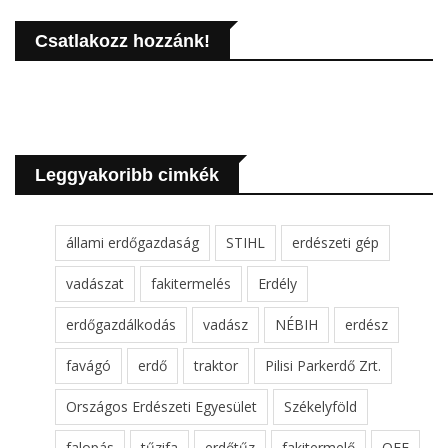
Csatlakozz hozzánk!
Leggyakoribb cimkék
állami erdőgazdaság
STIHL
erdészeti gép
vadászat
fakitermelés
Erdély
erdőgazdálkodás
vadász
NÉBIH
erdész
favágó
erdő
traktor
Pilisi Parkerdő Zrt.
Országos Erdészeti Egyesület
Székelyföld
falopás
tűzifa
erdőtűz
fakitermelő
OEE