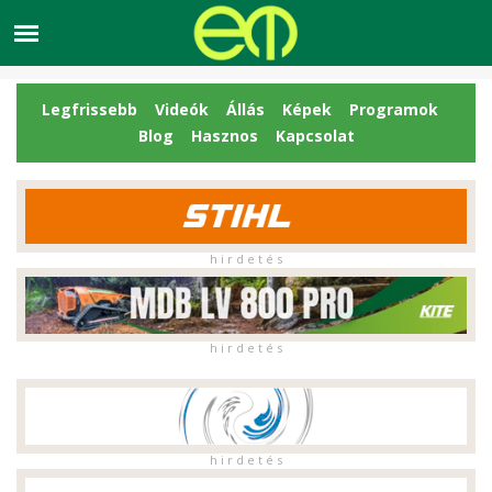
Legfrissebb
Videók
Állás
Képek
Programok
Blog
Hasznos
Kapcsolat
h i r d e t é s
h i r d e t é s
h i r d e t é s