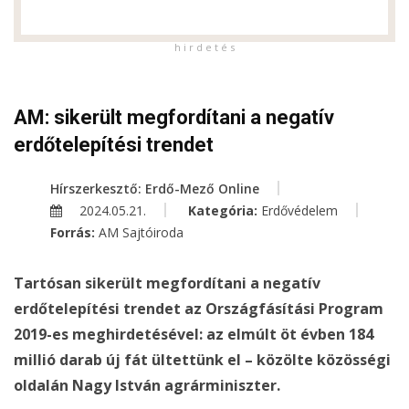
h i r d e t é s
AM: sikerült megfordítani a negatív
erdőtelepítési trendet
Hírszerkesztő: Erdő-Mező Online
2024.05.21.
Kategória:
Erdővédelem
Forrás:
AM Sajtóiroda
Tartósan sikerült megfordítani a negatív
erdőtelepítési trendet az Országfásítási Program
2019-es meghirdetésével: az elmúlt öt évben 184
millió darab új fát ültettünk el – közölte közösségi
oldalán Nagy István agrárminiszter.