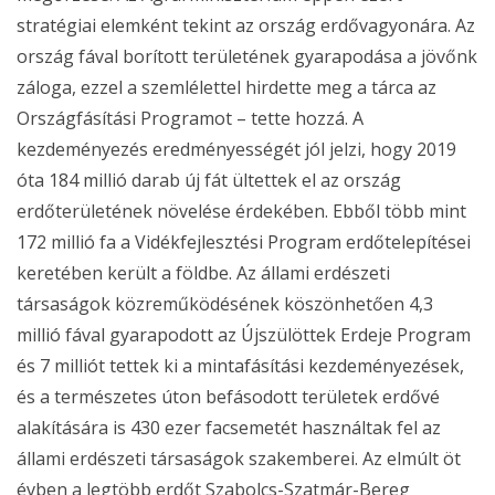
stratégiai elemként tekint az ország erdővagyonára. Az
ország fával borított területének gyarapodása a jövőnk
záloga, ezzel a szemlélettel hirdette meg a tárca az
Országfásítási Programot – tette hozzá. A
kezdeményezés eredményességét jól jelzi, hogy 2019
óta 184 millió darab új fát ültettek el az ország
erdőterületének növelése érdekében. Ebből több mint
172 millió fa a Vidékfejlesztési Program erdőtelepítései
keretében került a földbe. Az állami erdészeti
társaságok közreműködésének köszönhetően 4,3
millió fával gyarapodott az Újszülöttek Erdeje Program
és 7 milliót tettek ki a mintafásítási kezdeményezések,
és a természetes úton befásodott területek erdővé
alakítására is 430 ezer facsemetét használtak fel az
állami erdészeti társaságok szakemberei. Az elmúlt öt
évben a legtöbb erdőt Szabolcs-Szatmár-Bereg