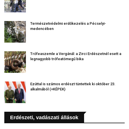
Természetvédelmi erdőkezelés a Pécselyi-
medencében
Trófeaszemle a Vergánál: a Zirci Erdészetnél esett a
legnagyobb trófeatömegű bika
Ezúttal is számos erdészt tüntettek ki október 23.
alkalmából (+KÉPEK)
Erdészeti, vadászati állások