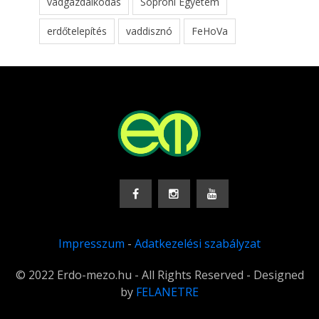
vadgazdálkodás
Soproni Egyetem
erdőtelepítés
vaddisznó
FeHoVa
Impresszum
-
Adatkezelési szabályzat
© 2022 Erdo-mezo.hu - All Rights Reserved - Designed
by
FELANETRE