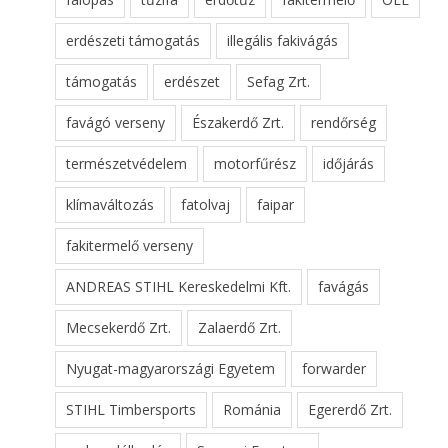
erdészeti támogatás
illegális fakivágás
támogatás
erdészet
Sefag Zrt.
favágó verseny
Északerdő Zrt.
rendőrség
természetvédelem
motorfűrész
időjárás
klímaváltozás
fatolvaj
faipar
fakitermelő verseny
ANDREAS STIHL Kereskedelmi Kft.
favágás
Mecsekerdő Zrt.
Zalaerdő Zrt.
Nyugat-magyarországi Egyetem
forwarder
STIHL Timbersports
Románia
Egererdő Zrt.