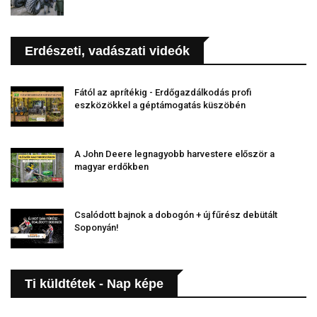
Erdészeti, vadászati videók
Fától az aprítékig - Erdőgazdálkodás profi
eszközökkel a géptámogatás küszöbén
A John Deere legnagyobb harvestere először a
magyar erdőkben
Csalódott bajnok a dobogón + új fűrész debütált
Soponyán!
Ti küldtétek - Nap képe