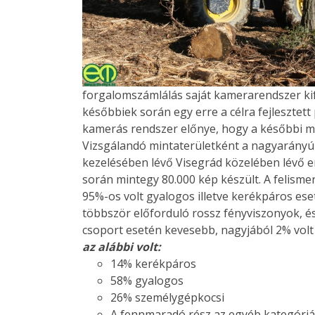
forgalomszámlálás saját kamerarendszer kife
későbbiek során egy erre a célra fejlesztett 
kamerás rendszer előnye, hogy a későbbi más
Vizsgálandó mintaterületként a nagyarányú kö
kezelésében lévő Visegrád közelében lévő er
során mintegy 80.000 kép készült. A felism
95%-os volt gyalogos illetve kerékpáros e
többször előforduló rossz fényviszonyok, é
csoport esetén kevesebb, nagyjából 2% volt 
az alábbi volt:
14% kerékpáros
58% gyalogos
26% személygépkocsi
A fennmaradó rész az egyéb kategóriá