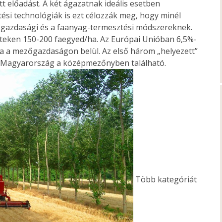
előadást. A két ágazatnak ideális esetben
ési technológiák is ezt célozzák meg, hogy minél
zőgazdasági és a faanyag-termesztési módszereknek.
eteken 150-200 faegyed/ha. Az Európai Unióban 6,5%-
nya a mezőgazdaságon belül. Az első három „helyezett”
. Magyarország a középmezőnyben található.
Több kategóriát