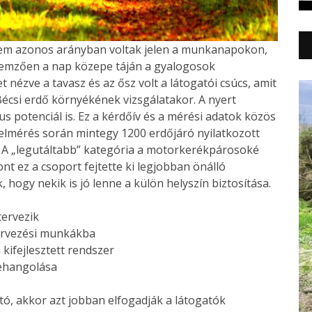
em azonos arányban voltak jelen a munkanapokon,
llemzően a nap közepe táján a gyalogosok
et nézve a tavasz és az ősz volt a látogatói csúcs, amit
Bécsi erdő környékének vizsgálatakor. A nyert
s potenciál is. Ez a kérdőív és a mérési adatok közös
felmérés során mintegy 1200 erdőjáró nyilatkozott
l. A „legutáltabb” kategória a motorkerékpárosoké
ont ez a csoport fejtette ki legjobban önálló
 hogy nekik is jó lenne a külön helyszín biztosítása.
tervezik
ervezési munkákba
 kifejlesztett rendszer
zehangolása
ó, akkor azt jobban elfogadják a látogatók