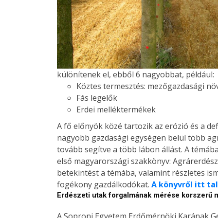
különítenek el, ebből 6 nagyobbat, például:
Köztes termesztés: mezőgazdasági nö
Fás legelők
Erdei melléktermékek
A fő előnyök közé tartozik az erózió és a d
nagyobb gazdasági egységen belül több agrá
tovább segítve a több lábon állást. A témáb
első magyarországi szakkönyv: Agrárerdész
betekintést a témába, valamint részletes ism
fogékony gazdálkodókat.
A könyvről itt t
Erdészeti utak forgalmának mérése korszerű
A Soproni Egyetem Erdőmérnöki Karának Geo