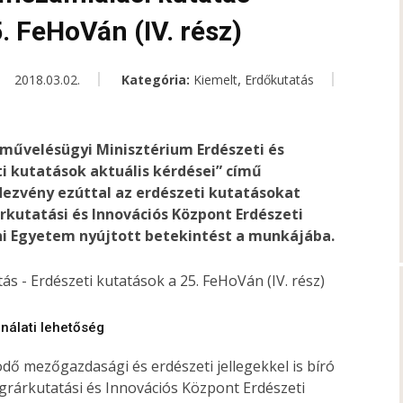
. FeHoVán (IV. rész)
,
2018.03.02.
Kategória:
Kiemelt
Erdőkutatás
dművelésügyi Minisztérium Erdészeti és
i kutatások aktuális kérdései” című
ndezvény ezúttal az erdészeti kutatásokat
rkutatási és Innovációs Központ Erdészeti
i Egyetem nyújtott betekintést a munkájába.
ználati lehetőség
dő mezőgazdasági és erdészeti jellegekkel is bíró
Agrárkutatási és Innovációs Központ Erdészeti