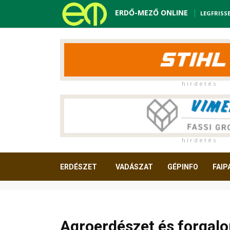
ERDŐ-MEZŐ ONLINE
LEGFRISS
h i r d e t é s
h i r d e t é s
ERDÉSZET
VADÁSZAT
GÉPINFO
FAIP
OLVASNIVALÓ
Agroerdészet és forgalo