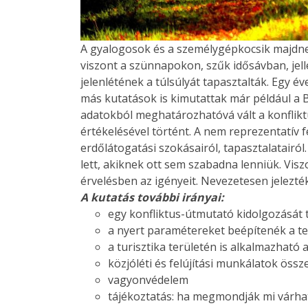
A gyalogosok és a személygépkocsik majdn
viszont a szünnapokon, szűk idősávban, je
jelenlétének a túlsúlyát tapasztalták. Egy év
más kutatások is kimutattak már például a 
adatokból meghatározhatóvá vált a konfliktu
értékelésével történt. A nem reprezentatív 
erdőlátogatási szokásairól, tapasztalatairó
lett, akiknek ott sem szabadna lenniük. Visz
érvelésben az igényeit. Nevezetesen jelezték,
A kutatás további irányai:
egy konfliktus-útmutató kidolgozását 
a nyert paramétereket beépítenék a t
a turisztika területén is alkalmazható a
közjóléti és felújítási munkálatok öss
vagyonvédelem
tájékoztatás: ha megmondják mi várhat