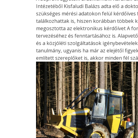
Intézetéből Kisfaludi Balázs adta elő a dokt
szükséges mérési adatokon felül kérdőíves 
találkozhattak is, hiszen korábban többek 
megosztotta az elektronikus kérdőívet A fo
tervezéséhez és fenntartásához is. Alapvetőe
és a közjóléti szolgáltatások igénybevételeko
tanulmány, ugyanis ha már az elejétől figyel
említett szereplőket is, akkor minden fél s