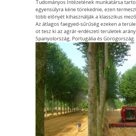
Tudományos Intézetének munkatársa tartott 
egyensúlyra kéne törekednie, ezen termeszt
több előnyét kihasználják a klasszikus me
Az átlagos faegyed-sűrűség ezeken a terül
ot tesz ki az agrár-erdészeti területek ará
Spanyolország, Portugália és Görögország