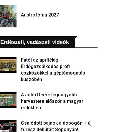
Austrofoma 2027
Erdészeti, vadászati videók
Fától az aprítékig -
Erdőgazdálkodás profi
eszközökkel a géptámogatás
küszöbén
A John Deere legnagyobb
harvestere először a magyar
erdőkben
Csalódott bajnok a dobogón + új
fűrész debütált Soponyán!