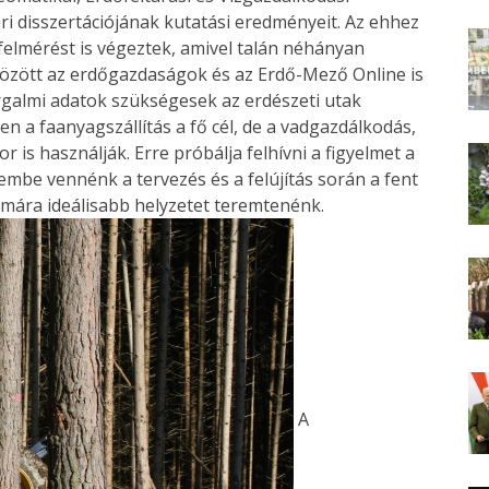
ori disszertációjának kutatási eredményeit. Az ehhez
felmérést is végeztek, amivel talán néhányan
között az erdőgazdaságok és az Erdő-Mező Online is
rgalmi adatok szükségesek az erdészeti utak
n a faanyagszállítás a fő cél, de a vadgazdálkodás,
r is használják. Erre próbálja felhívni a figyelmet a
embe vennénk a tervezés és a felújítás során a fent
zámára ideálisabb helyzetet teremtenénk.
A