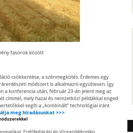
vény fasorok között
efláció csökkentése, a szénmegkötés. Érdemes egy
rerdészeti módszert is alkalmazni együttesen. Így
an a konferencia után, február 23-án jelent meg az
et címmel, mely hazai és nemzetközi példákkal enged
ertetőkkel segíti a „kombinált” technológiai iránt
alálja meg híradásunkat >>>
 módszerekkel
matikai, Erdőfeltárási és Vízgazdálkodási