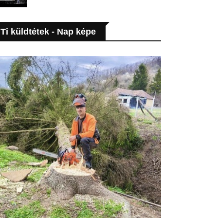
Ti küldtétek - Nap képe