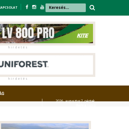
KAPCSOLAT
h i r d e t é s
h i r d e t é s
ÁG
2026. augusztus 7. péntek,
Ibolya
napja