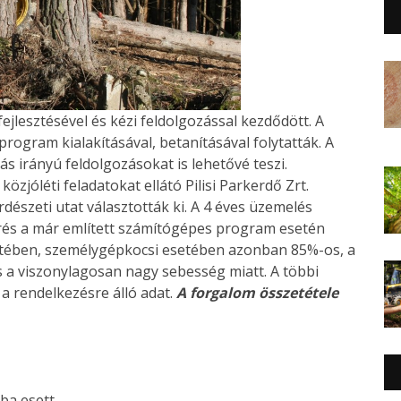
jlesztésével és kézi feldolgozással kezdődött. A
program kialakításával, betanításával folytatták. A
 irányú feldolgozásokat is lehetővé teszi.
zjóléti feladatokat ellátó Pilisi Parkerdő Zrt.
dészeti utat választották ki. A 4 éves üzemelés
erés a már említett számítógépes program esetén
setében, személygépkocsi esetében azonban 85%-os, a
s a viszonylagosan nagy sebesség miatt. A többi
a rendelkezésre álló adat.
A forgalom összetétele
ba esett.