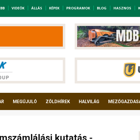
EBB
VIDEÓK
ÁLLÁS
KÉPEK
PROGRAMOK
BLOG
HASZNOS
AR
MEGÚJULÓ
ZÖLDHÍREK
HALVILÁG
MEZŐGAZDAS
mszámlálási kutatás -