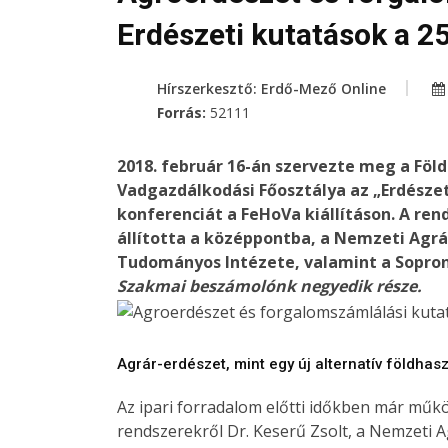
Erdészeti kutatások a 25
Hírszerkesztő: Erdő-Mező Online
Forrás:
52111
2018. február 16-án szervezte meg a Föl
Vadgazdálkodási Főosztálya az „Erdészet
konferenciát a FeHoVa kiállításon. A re
állította a középpontba, a Nemzeti Agrá
Tudományos Intézete, valamint a Sopron
Szakmai beszámolónk negyedik része.
Agrár-erdészet, mint egy új alternatív földhas
Az ipari forradalom előtti időkben már műkö
rendszerekről Dr. Keserű Zsolt, a Nemzeti 