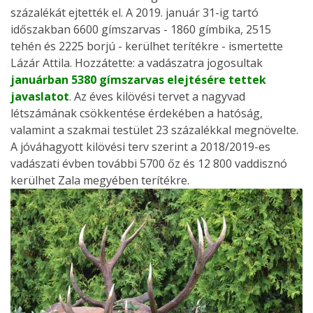
százalékát ejtették el. A 2019. január 31-ig tartó
időszakban 6600 gímszarvas - 1860 gímbika, 2515
tehén és 2225 borjú - kerülhet terítékre - ismertette
Lázár Attila. Hozzátette: a vadászatra jogosultak
januárban 5380 gímszarvas elejtésére tettek
javaslatot
. Az éves kilövési tervet a nagyvad
létszámának csökkentése érdekében a hatóság,
valamint a szakmai testület 23 százalékkal megnövelte.
A jóváhagyott kilövési terv szerint a 2018/2019-es
vadászati évben további 5700 őz és 12 800 vaddisznó
kerülhet Zala megyében terítékre.