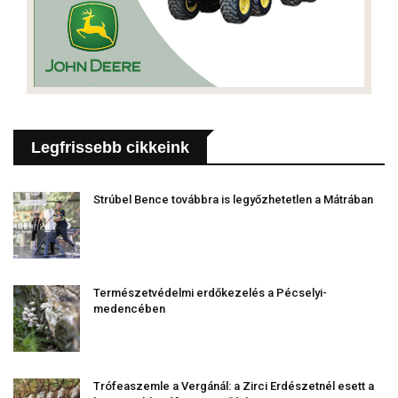
Legfrissebb cikkeink
Strúbel Bence továbbra is legyőzhetetlen a Mátrában
Természetvédelmi erdőkezelés a Pécselyi-
medencében
Trófeaszemle a Vergánál: a Zirci Erdészetnél esett a