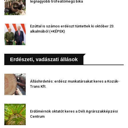
legnagyobb trófeatömegű bika
Ezúttal is számos erdészt tüntettek ki október 23.
alkalmából (+KÉPEK)
Erdészeti, vadászati állások
Álláshirdetés: erdész munkatársakat keres a Kozák-
Trans Kft.
Erdőmérnök oktatót keres a Déli Agrárszakképzési
Centrum