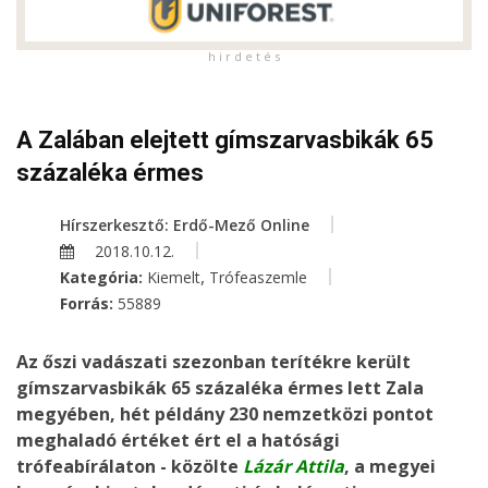
h i r d e t é s
A Zalában elejtett gímszarvasbikák 65
százaléka érmes
Hírszerkesztő: Erdő-Mező Online
2018.10.12.
,
Kategória:
Kiemelt
Trófeaszemle
Forrás:
55889
Az őszi vadászati szezonban terítékre került
gímszarvasbikák 65 százaléka érmes lett Zala
megyében, hét példány 230 nemzetközi pontot
meghaladó értéket ért el a hatósági
trófeabírálaton - közölte
Lázár Attila
, a megyei