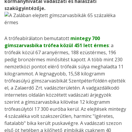
kormányhivatal vadászati és halászati
szakügyintézője.
A trófeabírálaton bemutatott
mintegy 700
gímszarvasbika trófea közül 451 lett érmes
: a
trófeák közül 67 aranyérmes, 188 ezüstérmes, 196
pedig bronzérmes minősítést kapott. A több mint 230
nemzetközi pontot elérő trófeák súlya meghaladta 11
kilogrammot. A legnagyobb, 15,58 kilogramm
trófeasúlyú gímszarvasbikát Szentpéterföldén ejtették
el, a Zalaerdő Zrt. vadászterületén. A vadgazdálkodó
internetes oldalán közzétett vadászati árjegyzék
szerint a gímszarvasbika kilövése 12 kilogramm
trófeasúlytól 17 300 euróba kerül. Az elejtések mintegy
4 százaléka volt szakszerűtlen, harminc "ígéretes,
fiatalabb" bika került puskavégre. A vadászati szezon
első öt hetében a kilőhető gímbikák csaknem 40