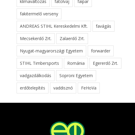
klímaváltozás
fatolvaj
faipar
fakitermelő verseny
ANDREAS STIHL Kereskedelmi Kft.
favágás
Mecsekerdő Zrt.
Zalaerdő Zrt.
Nyugat-magyarországi Egyetem
forwarder
STIHL Timbersports
Románia
Egererdő Zrt.
vadgazdálkodás
Soproni Egyetem
erdőtelepítés
vaddisznó
FeHoVa