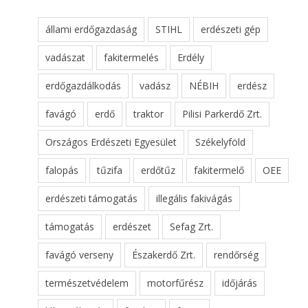
állami erdőgazdaság
STIHL
erdészeti gép
vadászat
fakitermelés
Erdély
erdőgazdálkodás
vadász
NÉBIH
erdész
favágó
erdő
traktor
Pilisi Parkerdő Zrt.
Országos Erdészeti Egyesület
Székelyföld
falopás
tűzifa
erdőtűz
fakitermelő
OEE
erdészeti támogatás
illegális fakivágás
támogatás
erdészet
Sefag Zrt.
favágó verseny
Északerdő Zrt.
rendőrség
természetvédelem
motorfűrész
időjárás