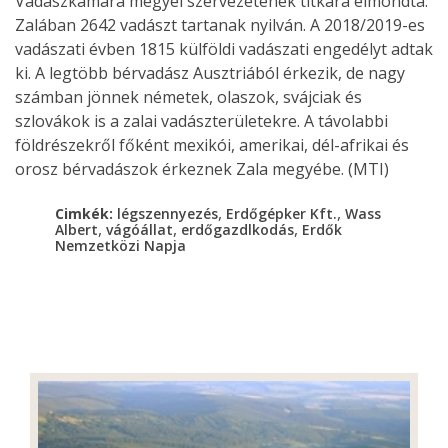
Vadászkamara megyei szervezetének titkára elmondta:
Zalában 2642 vadászt tartanak nyilván. A 2018/2019-es
vadászati évben 1815 külföldi vadászati engedélyt adtak
ki. A legtöbb bérvadász Ausztriából érkezik, de nagy
számban jönnek németek, olaszok, svájciak és
szlovákok is a zalai vadászterületekre. A távolabbi
földrészekről főként mexikói, amerikai, dél-afrikai és
orosz bérvadászok érkeznek Zala megyébe. (MTI)
,
,
Cimkék:
légszennyezés
Erdőgépker Kft.
Wass
,
,
,
Albert
vágóállat
erdőgazdlkodás
Erdők
Nemzetközi Napja