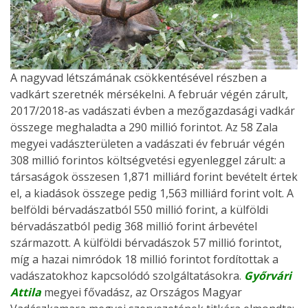
A nagyvad létszámának csökkentésével részben a
vadkárt szeretnék mérsékelni. A február végén zárult,
2017/2018-as vadászati évben a mezőgazdasági vadkár
összege meghaladta a 290 millió forintot. Az 58 Zala
megyei vadászterületen a vadászati év február végén
308 millió forintos költségvetési egyenleggel zárult: a
társaságok összesen 1,871 milliárd forint bevételt értek
el, a kiadások összege pedig 1,563 milliárd forint volt. A
belföldi bérvadászatból 550 millió forint, a külföldi
bérvadászatból pedig 368 millió forint árbevétel
származott. A külföldi bérvadászok 57 millió forintot,
míg a hazai nimródok 18 millió forintot fordítottak a
vadászatokhoz kapcsolódó szolgáltatásokra.
Győrvári
Attila
megyei fővadász, az Országos Magyar