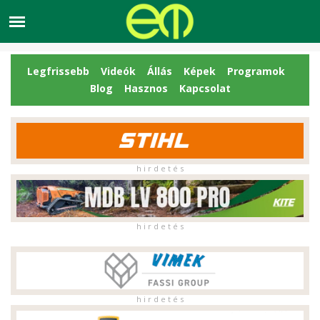
Legfrissebb
Videók
Állás
Képek
Programok
Blog
Hasznos
Kapcsolat
h i r d e t é s
h i r d e t é s
h i r d e t é s