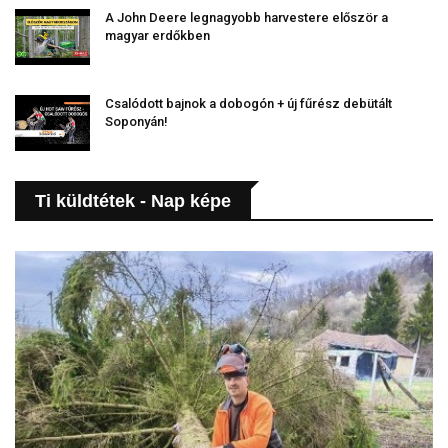
A John Deere legnagyobb harvestere először a
magyar erdőkben
Csalódott bajnok a dobogón + új fűrész debütált
Soponyán!
Ti küldtétek - Nap képe