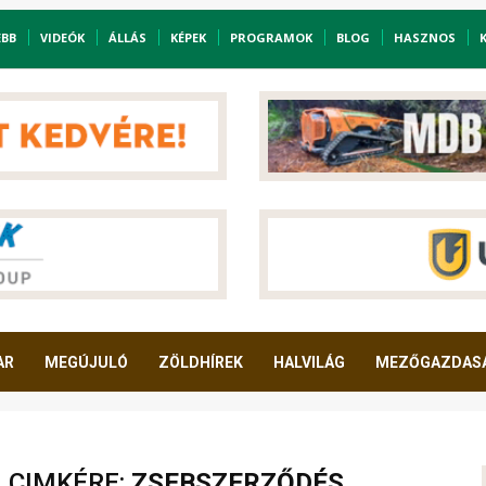
EBB
VIDEÓK
ÁLLÁS
KÉPEK
PROGRAMOK
BLOG
HASZNOS
AR
MEGÚJULÓ
ZÖLDHÍREK
HALVILÁG
MEZŐGAZDAS
A CIMKÉRE:
ZSEBSZERZŐDÉS