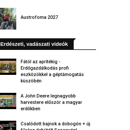
Austrofoma 2027
Erdészeti, vadászati videók
Fától az aprítékig -
Erdőgazdálkodás profi
eszközökkel a géptámogatás
küszöbén
A John Deere legnagyobb
harvestere először a magyar
erdőkben
Csalódott bajnok a dobogón + új