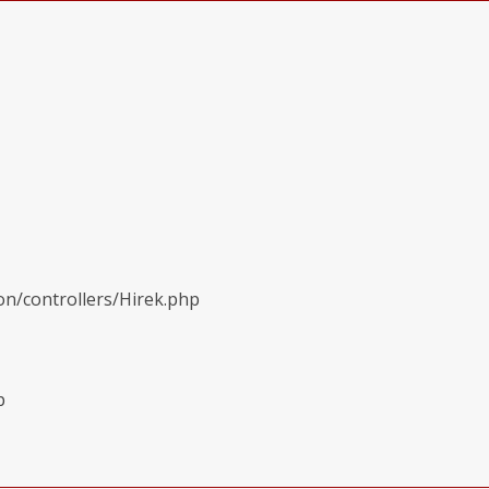
on/controllers/Hirek.php
p