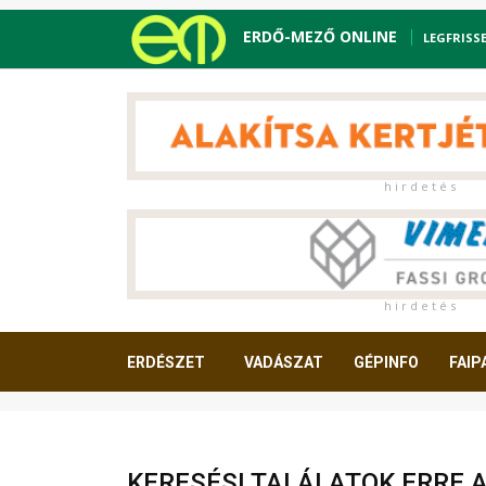
ERDŐ-MEZŐ ONLINE
LEGFRISS
h i r d e t é s
h i r d e t é s
ERDÉSZET
VADÁSZAT
GÉPINFO
FAIP
OLVASNIVALÓ
KERESÉSI TALÁLATOK ERRE 