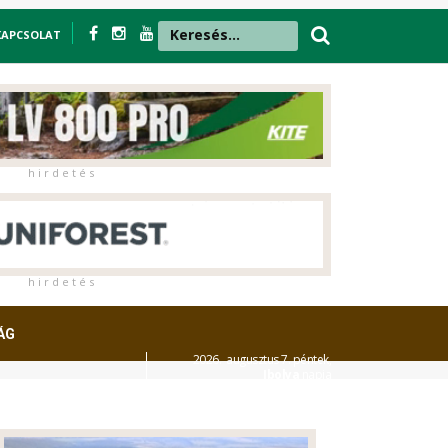
KAPCSOLAT
h i r d e t é s
h i r d e t é s
ÁG
2026. augusztus 7. péntek,
Ibolya
napja