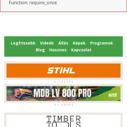
Function: require_once
Legfrissebb
Videók
Állás
Képek
Programok
Blog
Hasznos
Kapcsolat
h i r d e t é s
h i r d e t é s