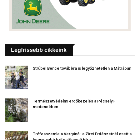
Legfrissebb cikkeink
Strúbel Bence továbbra is legyőzhetetlen a Mátrában
Természetvédelmi erdőkezelés a Pécselyi-
medencében
Trófeaszemle a Vergánál: a Zirci Erdészetnél esett a
legnagyobb trófeatömegű bika