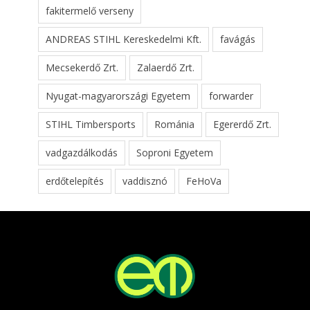
fakitermelő verseny
ANDREAS STIHL Kereskedelmi Kft.
favágás
Mecsekerdő Zrt.
Zalaerdő Zrt.
Nyugat-magyarországi Egyetem
forwarder
STIHL Timbersports
Románia
Egererdő Zrt.
vadgazdálkodás
Soproni Egyetem
erdőtelepítés
vaddisznó
FeHoVa