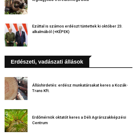
Ezúttal is számos erdészt tüntettek ki október 23.
alkalmából (+KÉPEK)
Erdészeti, vadászati állások
Álláshirdetés: erdész munkatársakat keres a Kozák-
Trans Kft.
Erdőmérnök oktatót keres a Déli Agrárszakképzési
Centrum