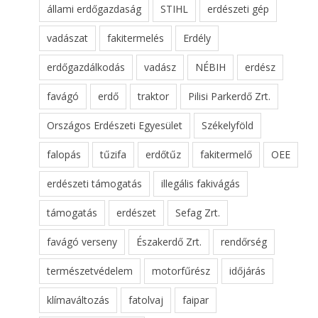
állami erdőgazdaság
STIHL
erdészeti gép
vadászat
fakitermelés
Erdély
erdőgazdálkodás
vadász
NÉBIH
erdész
favágó
erdő
traktor
Pilisi Parkerdő Zrt.
Országos Erdészeti Egyesület
Székelyföld
falopás
tűzifa
erdőtűz
fakitermelő
OEE
erdészeti támogatás
illegális fakivágás
támogatás
erdészet
Sefag Zrt.
favágó verseny
Északerdő Zrt.
rendőrség
természetvédelem
motorfűrész
időjárás
klímaváltozás
fatolvaj
faipar