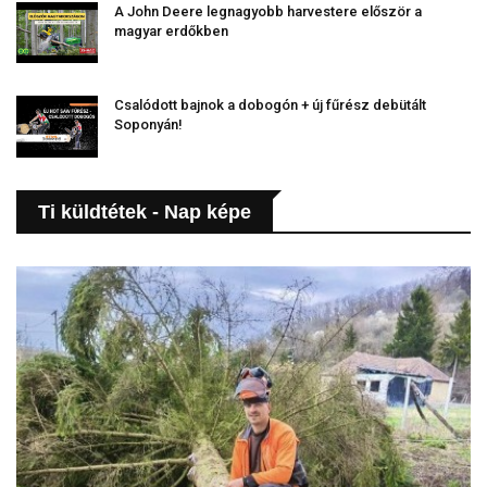
A John Deere legnagyobb harvestere először a
magyar erdőkben
Csalódott bajnok a dobogón + új fűrész debütált
Soponyán!
Ti küldtétek - Nap képe