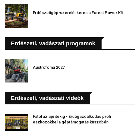
Erdészetigép-szerelőt keres a Forest Power Kft.
Erdészeti, vadászati programok
Austrofoma 2027
Erdészeti, vadászati videók
Fától az aprítékig - Erdőgazdálkodás profi
eszközökkel a géptámogatás küszöbén