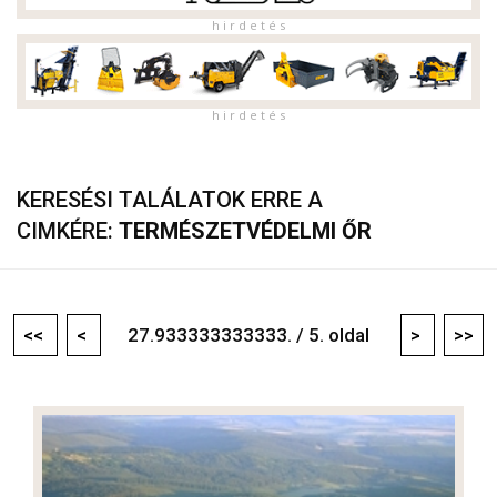
h i r d e t é s
h i r d e t é s
KERESÉSI TALÁLATOK ERRE A
CIMKÉRE:
TERMÉSZETVÉDELMI ŐR
<<
<
27.933333333333. / 5. oldal
>
>>