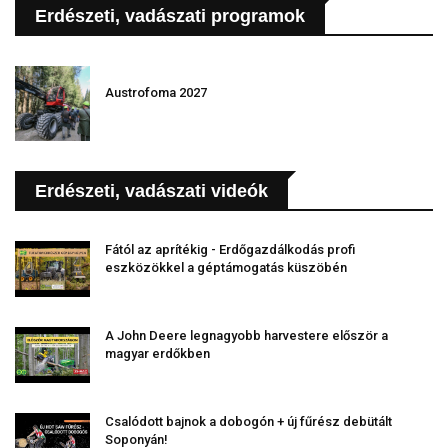
Erdészeti, vadászati programok
Austrofoma 2027
Erdészeti, vadászati videók
Fától az aprítékig - Erdőgazdálkodás profi
eszközökkel a géptámogatás küszöbén
A John Deere legnagyobb harvestere először a
magyar erdőkben
Csalódott bajnok a dobogón + új fűrész debütált
Soponyán!