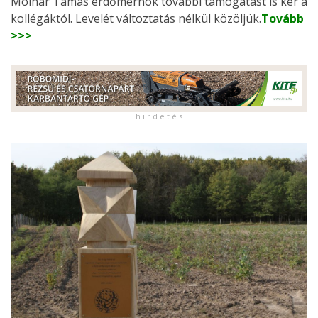
Molnár Tamás erdőmérnök további támogatást is kér a
kollégáktól. Levelét változtatás nélkül közöljük.
Tovább
>>>
h i r d e t é s