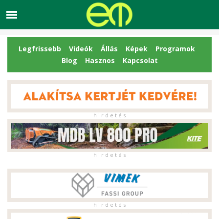
Legfrissebb
Videók
Állás
Képek
Programok
Blog
Hasznos
Kapcsolat
h i r d e t é s
h i r d e t é s
h i r d e t é s