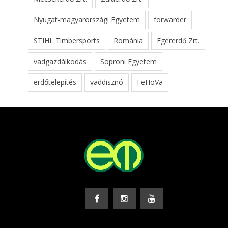
Nyugat-magyarországi Egyetem
forwarder
STIHL Timbersports
Románia
Egererdő Zrt.
vadgazdálkodás
Soproni Egyetem
erdőtelepítés
vaddisznó
FeHoVa