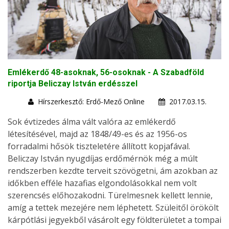
Emlékerdő 48-asoknak, 56-osoknak - A Szabadföld
riportja Beliczay István erdésszel
Hírszerkesztő: Erdő-Mező Online
2017.03.15.
Sok évtizedes álma vált valóra az emlékerdő
létesítésével, majd az 1848/49-es és az 1956-os
forradalmi hősök tiszteletére állított kopjafával.
Beliczay István nyugdíjas erdőmérnök még a múlt
rendszerben kezdte terveit szövögetni, ám azokban az
időkben efféle hazafias elgondolásokkal nem volt
szerencsés előhozakodni. Türelmesnek kellett lennie,
amíg a tettek mezejére nem léphetett. Szüleitől örökölt
kárpótlási jegyekből vásárolt egy földterületet a tompai