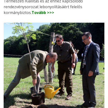
Természeti Kiállítás és az ehhez kapcsolódó
rendezvénysorozat lebonyolításáért felelős
kormánybiztos.
Tovább >>>