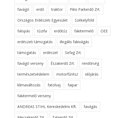
favágó
erdő
traktor
Pilisi Parkerdő Zrt.
Országos Erdészeti Egyesület
Székelyföld
falopás
tűzifa
erdőtűz
fakitermelő
OEE
erdészeti támogatás
illegális fakivágás
támogatás
erdészet
Sefag Zrt.
favágó verseny
Északerdő Zrt.
rendőrség
természetvédelem
motorfűrész
időjárás
klímaváltozás
fatolvaj
faipar
fakitermelő verseny
ANDREAS STIHL Kereskedelmi Kft.
favágás
Mecsekerdő Zrt.
Zalaerdő Zrt.