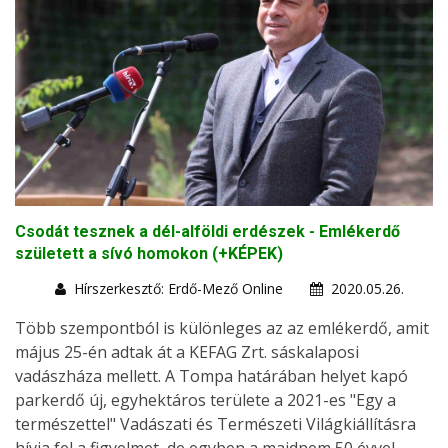
Csodát tesznek a dél-alföldi erdészek - Emlékerdő
született a sívó homokon (+KÉPEK)
Hírszerkesztő: Erdő-Mező Online
2020.05.26.
Több szempontból is különleges az az emlékerdő, amit
május 25-én adtak át a KEFAG Zrt. sáskalaposi
vadászháza mellett. A Tompa határában helyet kapó
parkerdő új, egyhektáros területe a 2021-es "Egy a
természettel" Vadászati és Természeti Világkiállításra
hívja fel a figyelmet, de egyben a majdnem 50 évvel