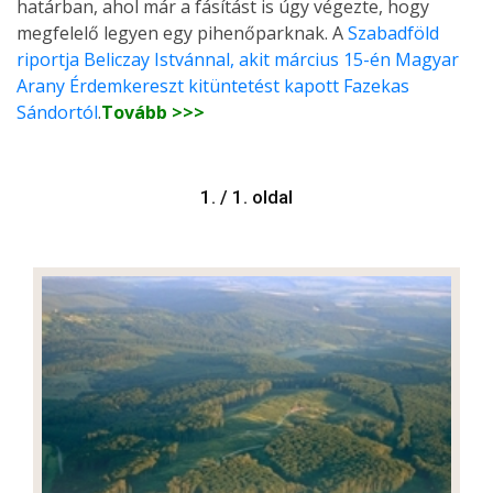
határban, ahol már a fásítást is úgy végezte, hogy
megfelelő legyen egy pihenőparknak. A
Szabadföld
riportja
Beliczay Istvánnal, akit március 15-én Magyar
Arany Érdemkereszt kitüntetést kapott Fazekas
Sándortól
.
Tovább >>>
1. / 1. oldal