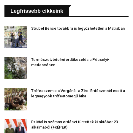
Legfrissebb cikkeink
Strúbel Bence továbbra is legyőzhetetlen a Mátrában
Természetvédelmi erdőkezelés a Pécselyi-
medencében
Trófeaszemle a Vergánál: a Zirci Erdészetnél esett a
legnagyobb trófeatömegű bika
Ezúttal is számos erdészt tüntettek ki október 23.
alkalmából (+KÉPEK)