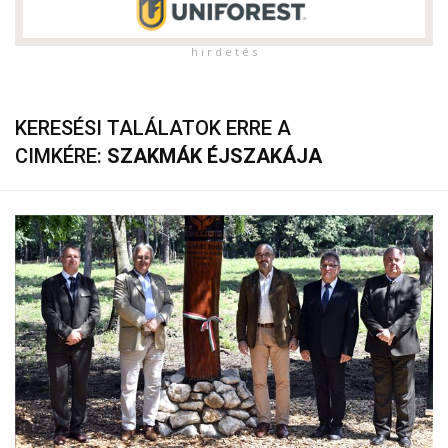
h i r d e t é s
KERESÉSI TALÁLATOK ERRE A
CIMKÉRE:
SZAKMÁK ÉJSZAKÁJA