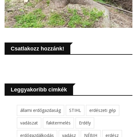
Csatlakozz hozzánk!
Leggyakoribb cimkék
állami erdőgazdaság
STIHL
erdészeti gép
vadászat
fakitermelés
Erdély
erdőgazdálkodás
vadász
NÉBIH
erdész