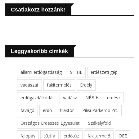
Csatlakozz hozzánk!
Leggyakoribb cimkék
állami erdőgazdaság
STIHL
erdészeti gép
vadászat
fakitermelés
Erdély
erdőgazdálkodás
vadász
NÉBIH
erdész
favágó
erdő
traktor
Pilisi Parkerdő Zrt.
Országos Erdészeti Egyesület
Székelyföld
falopás
tűzifa
erdőtűz
fakitermelő
OEE