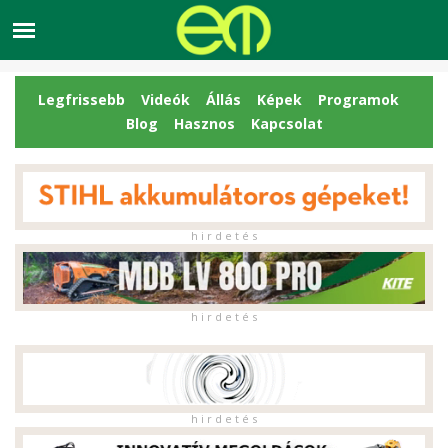
Legfrissebb
Videók
Állás
Képek
Programok
Blog
Hasznos
Kapcsolat
h i r d e t é s
h i r d e t é s
h i r d e t é s