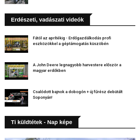
Erdészeti, vadászati videók
Fától az aprítékig - Erdőgazdálkodás profi
eszközökkel a géptámogatás küszöbén
A John Deere legnagyobb harvestere először a
magyar erdőkben
Csalódott bajnok a dobogón + új fűrész debütált
Soponyán!
Ti küldtétek - Nap képe