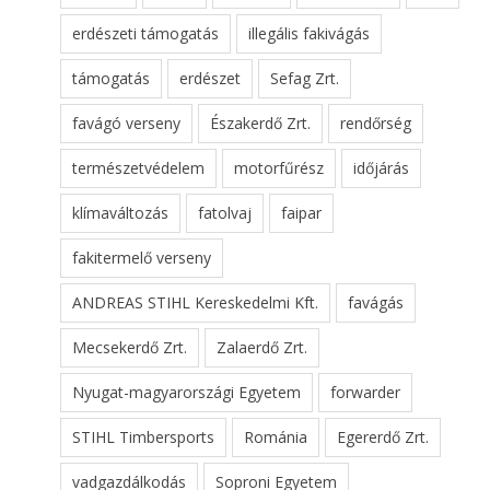
erdészeti támogatás
illegális fakivágás
támogatás
erdészet
Sefag Zrt.
favágó verseny
Északerdő Zrt.
rendőrség
természetvédelem
motorfűrész
időjárás
klímaváltozás
fatolvaj
faipar
fakitermelő verseny
ANDREAS STIHL Kereskedelmi Kft.
favágás
Mecsekerdő Zrt.
Zalaerdő Zrt.
Nyugat-magyarországi Egyetem
forwarder
STIHL Timbersports
Románia
Egererdő Zrt.
vadgazdálkodás
Soproni Egyetem