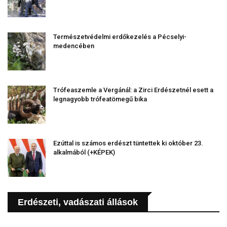
Természetvédelmi erdőkezelés a Pécselyi-
medencében
Trófeaszemle a Vergánál: a Zirci Erdészetnél esett a
legnagyobb trófeatömegű bika
Ezúttal is számos erdészt tüntettek ki október 23.
alkalmából (+KÉPEK)
Erdészeti, vadászati állások