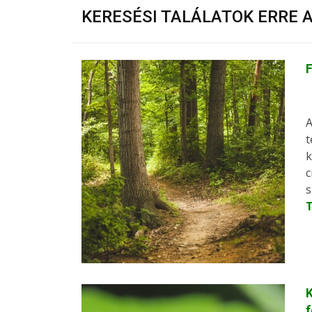
KERESÉSI TALÁLATOK ERRE 
A
t
k
c
s
K
f