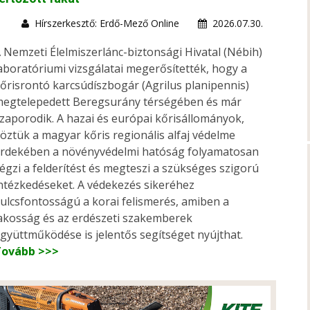
Hírszerkesztő: Erdő-Mező Online
2026.07.30.
 Nemzeti Élelmiszerlánc-biztonsági Hivatal (Nébih)
aboratóriumi vizsgálatai megerősítették, hogy a
őrisrontó karcsúdíszbogár (Agrilus planipennis)
egtelepedett Beregsurány térségében és már
zaporodik. A hazai és európai kőrisállományok,
öztük a magyar kőris regionális alfaj védelme
rdekében a növényvédelmi hatóság folyamatosan
égzi a felderítést és megteszi a szükséges szigorú
ntézkedéseket. A védekezés sikeréhez
ulcsfontosságú a korai felismerés, amiben a
akosság és az erdészeti szakemberek
gyüttműködése is jelentős segítséget nyújthat.
Tovább >>>