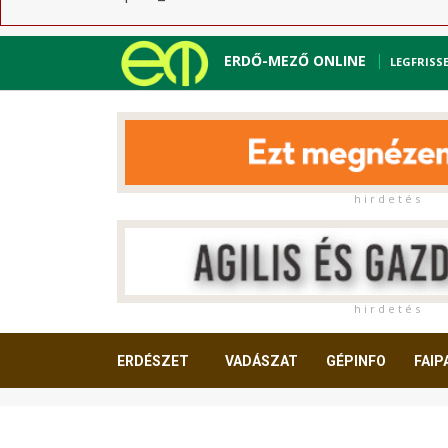
ERDŐ-MEZŐ ONLINE
LEGFRISS
h i r d e t é s
h i r d e t é s
ERDÉSZET
VADÁSZAT
GÉPINFO
FAIP
OLVASNIVALÓ