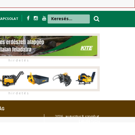
KAPCSOLAT
h i r d e t é s
h i r d e t é s
ÁG
2026. augusztus 8. szombat,
László
napja