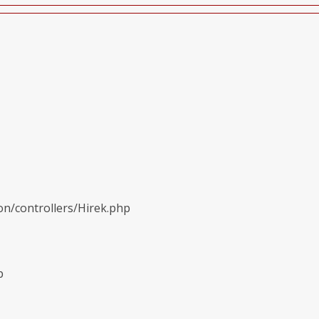
on/controllers/Hirek.php
p