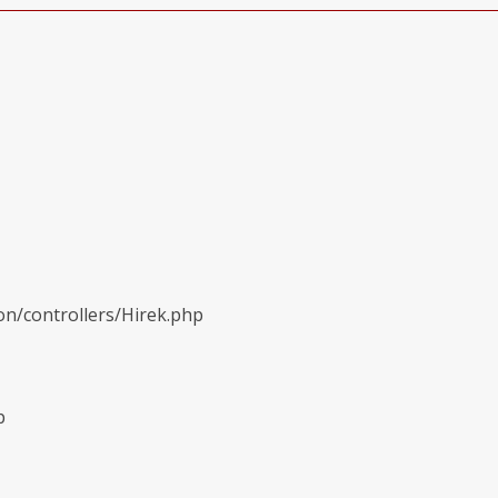
on/controllers/Hirek.php
p