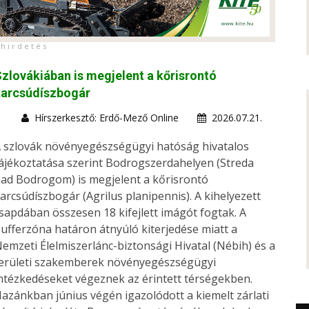
h i r d e t é s
zlovákiában is megjelent a kőrisrontó
karcsúdíszbogár
Hírszerkesztő: Erdő-Mező Online
2026.07.21.
 szlovák növényegészségügyi hatóság hivatalos
ájékoztatása szerint Bodrogszerdahelyen (Streda
ad Bodrogom) is megjelent a kőrisrontó
arcsúdíszbogár (Agrilus planipennis). A kihelyezett
sapdában összesen 18 kifejlett imágót fogtak. A
ufferzóna határon átnyúló kiterjedése miatt a
emzeti Élelmiszerlánc-biztonsági Hivatal (Nébih) és a
erületi szakemberek növényegészségügyi
ntézkedéseket végeznek az érintett térségekben.
azánkban június végén igazolódott a kiemelt zárlati