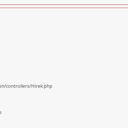
on/controllers/Hirek.php
p