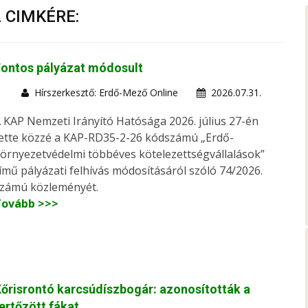
A CIMKÉRE:
Fontos pályázat módosult
Hírszerkesztő: Erdő-Mező Online
2026.07.31.
 KAP Nemzeti Irányító Hatósága 2026. július 27-én
ette közzé a KAP-RD35-2-26 kódszámú „Erdő-
örnyezetvédelmi többéves kötelezettségvállalások”
ímű pályázati felhívás módosításáról szóló 74/2026.
zámú közleményét.
Tovább >>>
őrisrontó karcsúdíszbogár: azonosították a
ertőzött fákat