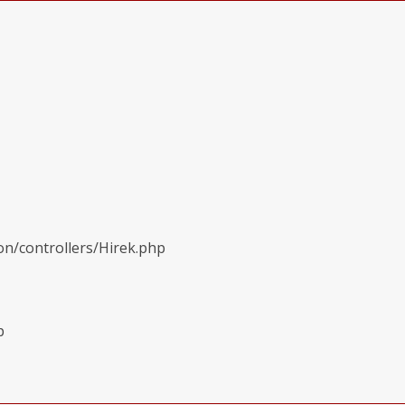
on/controllers/Hirek.php
p