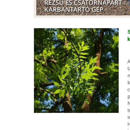
S
A
t
n
k
c
p
N
t
i
H