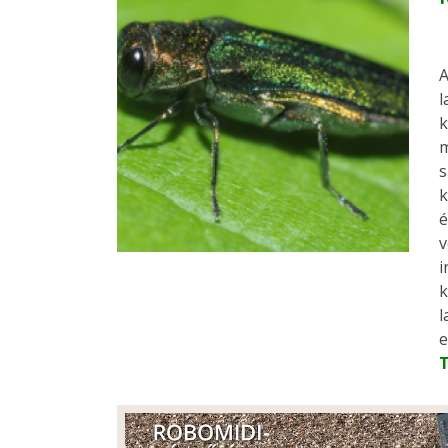
A
l
k
m
s
k
é
v
i
k
l
e