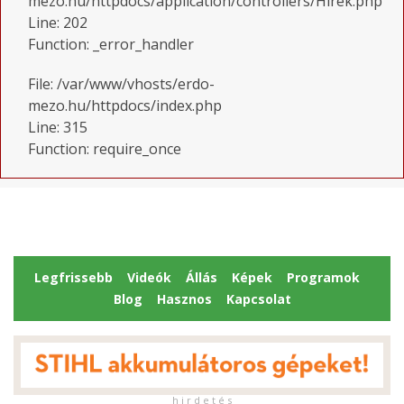
mezo.hu/httpdocs/application/controllers/Hirek.php
Line: 202
Function: _error_handler
File: /var/www/vhosts/erdo-
mezo.hu/httpdocs/index.php
Line: 315
Function: require_once
Legfrissebb
Videók
Állás
Képek
Programok
Blog
Hasznos
Kapcsolat
h i r d e t é s