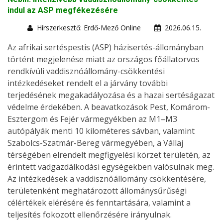
indul az ASP megfékezésére
Hírszerkesztő: Erdő-Mező Online
2026.06.15.
Az afrikai sertéspestis (ASP) házisertés-állományban
történt megjelenése miatt az országos főállatorvos
rendkívüli vaddisznóállomány-csökkentési
intézkedéseket rendelt el a járvány további
terjedésének megakadályozása és a hazai sertéságazat
védelme érdekében. A beavatkozások Pest, Komárom-
Esztergom és Fejér vármegyékben az M1–M3
autópályák menti 10 kilométeres sávban, valamint
Szabolcs-Szatmár-Bereg vármegyében, a Vállaj
térségében elrendelt megfigyelési körzet területén, az
érintett vadgazdálkodási egységekben valósulnak meg.
Az intézkedések a vaddisznóállomány csökkentésére,
területenként meghatározott állománysűrűségi
célértékek elérésére és fenntartására, valamint a
teljesítés fokozott ellenőrzésére irányulnak.