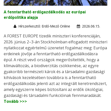
A fenntartható erdőgazdálkodás az európai
erdőpolitika alapja
Hírszerkesztő: Erdő-Mező Online
2026.06.15.
A FOREST EUROPE tizedik miniszteri konferenciáján,
2026. június 2–3-án Stockholmban elfogadott miniszteri
nyilatkozat egyértelmű üzenetet fogalmaz meg: Európa
erdeinek jövője a fenntartható erdőgazdálkodásra
épül. A részt vevő országok megerősítették, hogy a
klímaváltozás, a biodiverzitás csökkenése, az egyre
gyakoribb természeti károk és a társadalmi-gazdasági
kihívások kezelésében továbbra is a fenntartható
erdőgazdálkodás jelenti azt az integrált keretrendszert,
amely egyszerre képes biztosítani az erdők ökológiai,
gazdasági és társadalmi funkcióinak fennmaradását.
Tovább >>>