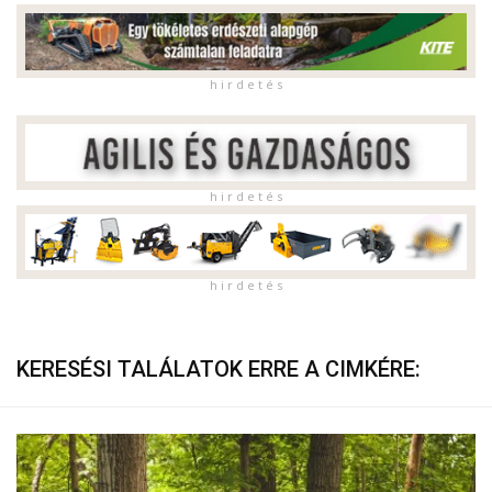
h i r d e t é s
h i r d e t é s
h i r d e t é s
KERESÉSI TALÁLATOK ERRE A CIMKÉRE: