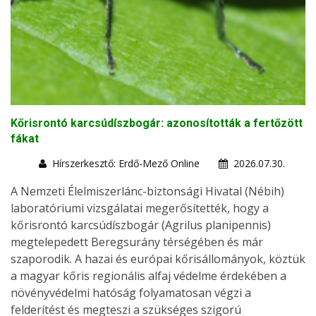
Kőrisrontó karcsúdíszbogár: azonosították a fertőzött
fákat
Hírszerkesztő: Erdő-Mező Online
2026.07.30.
A Nemzeti Élelmiszerlánc-biztonsági Hivatal (Nébih)
laboratóriumi vizsgálatai megerősítették, hogy a
kőrisrontó karcsúdíszbogár (Agrilus planipennis)
megtelepedett Beregsurány térségében és már
szaporodik. A hazai és európai kőrisállományok, köztük
a magyar kőris regionális alfaj védelme érdekében a
növényvédelmi hatóság folyamatosan végzi a
felderítést és megteszi a szükséges szigorú