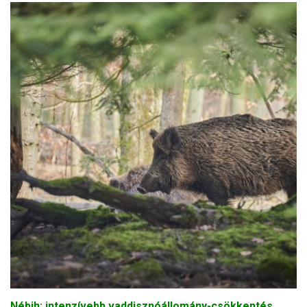
Nébih: intenzívebb vaddisznóállomány-csökkentés