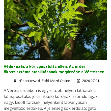
Védekezés a kőrispusztulás ellen: Az erdei
ökoszisztéma stabilitásának megőrzése a Vértesben
Hírszerkesztő: Erdő-Mező Online
2026.07.01.
A Vértes erdeiben is egyre több helyen láthatók a
kőrispusztulás jelei: ritkuló koronák, száradó ágak,
nagy, kidőlt törzsek, helyenként látványosan
megváltozó erdőkép. A jelenség sok erdőlátogató