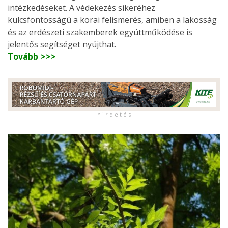
intézkedéseket. A védekezés sikeréhez
kulcsfontosságú a korai felismerés, amiben a lakosság
és az erdészeti szakemberek együttműködése is
jelentős segítséget nyújthat.
Tovább >>>
h i r d e t é s