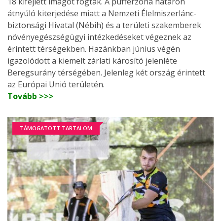
18 kifejlett imágót fogtak. A pufferzóna határon
átnyúló kiterjedése miatt a Nemzeti Élelmiszerlánc-
biztonsági Hivatal (Nébih) és a területi szakemberek
növényegészségügyi intézkedéseket végeznek az
érintett térségekben. Hazánkban június végén
igazolódott a kiemelt zárlati károsító jelenléte
Beregsurány térségében. Jelenleg két ország érintett
az Európai Unió területén.
Tovább >>>
TÁMOGATOTT TARTALOM