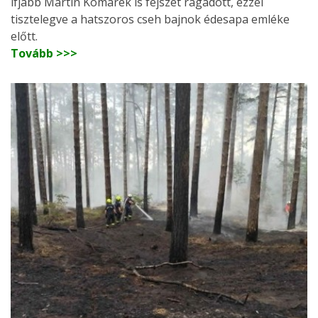
ifjabb Martin Komárek is fejszét ragadott, ezzel
tisztelegve a hatszoros cseh bajnok édesapa emléke
előtt.
Tovább >>>