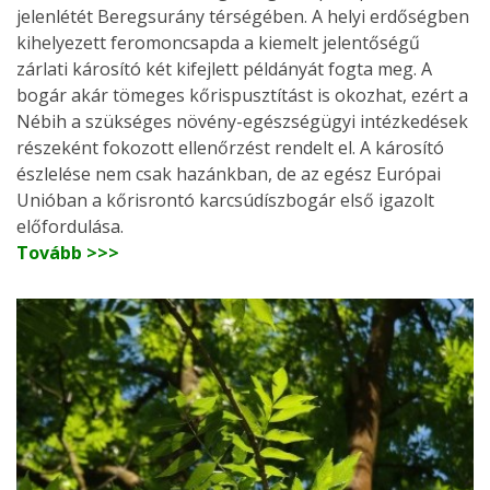
jelenlétét Beregsurány térségében. A helyi erdőségben
kihelyezett feromoncsapda a kiemelt jelentőségű
zárlati károsító két kifejlett példányát fogta meg. A
bogár akár tömeges kőrispusztítást is okozhat, ezért a
Nébih a szükséges növény-egészségügyi intézkedések
részeként fokozott ellenőrzést rendelt el. A károsító
észlelése nem csak hazánkban, de az egész Európai
Unióban a kőrisrontó karcsúdíszbogár első igazolt
előfordulása.
Tovább >>>