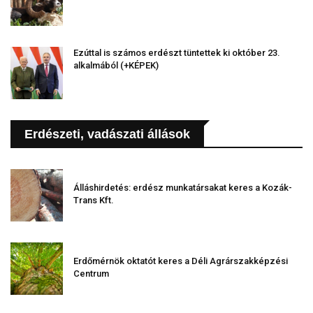
Ezúttal is számos erdészt tüntettek ki október 23.
alkalmából (+KÉPEK)
Erdészeti, vadászati állások
Álláshirdetés: erdész munkatársakat keres a Kozák-
Trans Kft.
Erdőmérnök oktatót keres a Déli Agrárszakképzési
Centrum