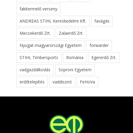
fakitermelő verseny
ANDREAS STIHL Kereskedelmi Kft.
favágás
Mecsekerdő Zrt.
Zalaerdő Zrt.
Nyugat-magyarországi Egyetem
forwarder
STIHL Timbersports
Románia
Egererdő Zrt.
vadgazdálkodás
Soproni Egyetem
erdőtelepítés
vaddisznó
FeHoVa