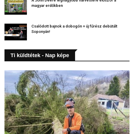
A John Deere legnagyobb harvestere először a
magyar erdőkben
Csalódott bajnok a dobogón + új fűrész debütált
Soponyán!
Ti küldtétek - Nap képe