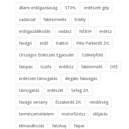
állami erdőgazdaság
STIHL
erdészeti gép
vadászat
fakitermelés
Erdély
erdőgazdálkodás
vadász
NÉBIH
erdész
favágó
erdő
traktor
Pilisi Parkerdő Zrt.
Országos Erdészeti Egyesület
Székelyföld
falopás
tűzifa
erdőtűz
fakitermelő
OEE
erdészeti támogatás
illegális fakivágás
támogatás
erdészet
Sefag Zrt.
favágó verseny
Északerdő Zrt.
rendőrség
természetvédelem
motorfűrész
időjárás
klímaváltozás
fatolvaj
faipar