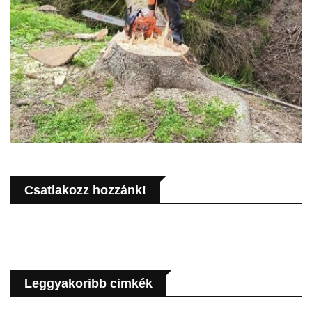
Csatlakozz hozzánk!
Leggyakoribb cimkék