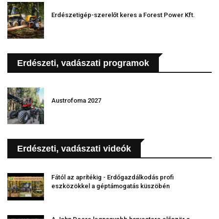
Erdészetigép-szerelőt keres a Forest Power Kft.
Erdészeti, vadászati programok
Austrofoma 2027
Erdészeti, vadászati videók
Fától az aprítékig - Erdőgazdálkodás profi
eszközökkel a géptámogatás küszöbén