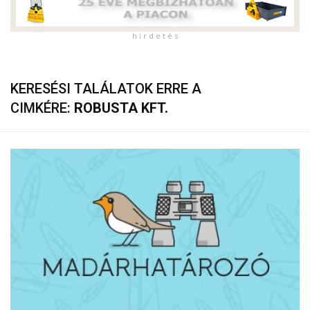
h i r d e t é s
KERESÉSI TALÁLATOK ERRE A
CIMKÉRE:
ROBUSTA KFT.