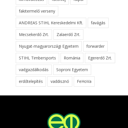
fakitermelő verseny
ANDREAS STIHL Kereskedelmi Kft.
favágás
Mecsekerdő Zrt.
Zalaerdő Zrt.
Nyugat-magyarországi Egyetem
forwarder
STIHL Timbersports
Románia
Egererdő Zrt.
vadgazdálkodás
Soproni Egyetem
erdőtelepítés
vaddisznó
FeHoVa