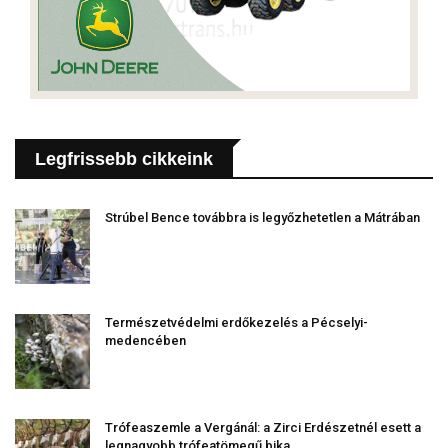
Legfrissebb cikkeink
Strúbel Bence továbbra is legyőzhetetlen a Mátrában
Természetvédelmi erdőkezelés a Pécselyi-
medencében
Trófeaszemle a Vergánál: a Zirci Erdészetnél esett a
legnagyobb trófeatömegű bika