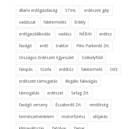
állami erdőgazdaság
STIHL
erdészeti gép
vadászat
fakitermelés
Erdély
erdőgazdálkodás
vadász
NÉBIH
erdész
favágó
erdő
traktor
Pilisi Parkerdő Zrt.
Országos Erdészeti Egyesület
Székelyföld
falopás
tűzifa
erdőtűz
fakitermelő
OEE
erdészeti támogatás
illegális fakivágás
támogatás
erdészet
Sefag Zrt.
favágó verseny
Északerdő Zrt.
rendőrség
természetvédelem
motorfűrész
időjárás
klímaváltozás
fatolvaj
faipar