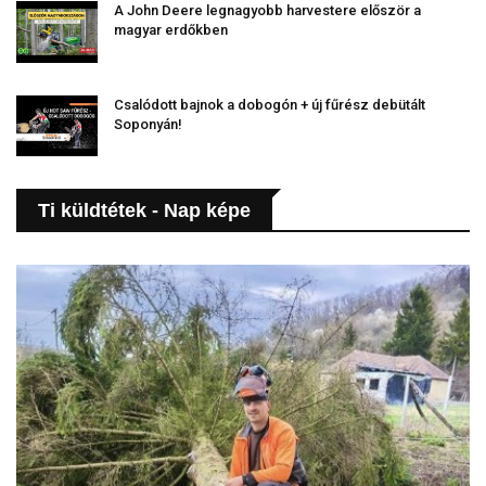
A John Deere legnagyobb harvestere először a
magyar erdőkben
Csalódott bajnok a dobogón + új fűrész debütált
Soponyán!
Ti küldtétek - Nap képe