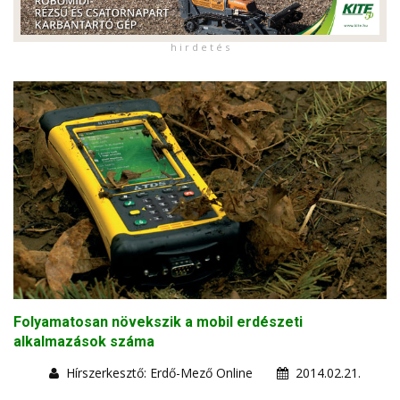
h i r d e t é s
Folyamatosan növekszik a mobil erdészeti
alkalmazások száma
Hírszerkesztő: Erdő-Mező Online
2014.02.21.