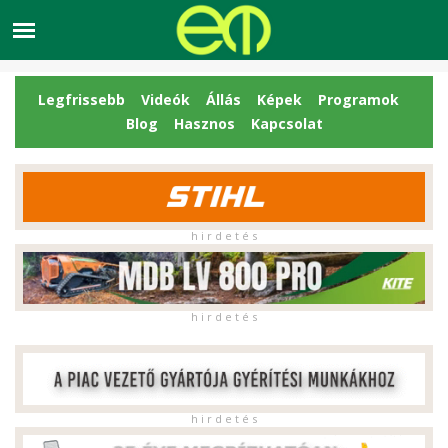
Legfrissebb
Videók
Állás
Képek
Programok
Blog
Hasznos
Kapcsolat
h i r d e t é s
h i r d e t é s
h i r d e t é s