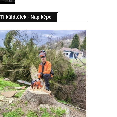
Ti küldtétek - Nap képe