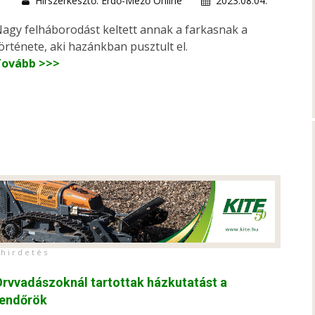
Hírszerkesztő: Erdő-Mező Online
2023.08.04.
agy felháborodást keltett annak a farkasnak a
örténete, aki hazánkban pusztult el.
Tovább >>>
h i r d e t é s
rvvadászoknál tartottak házkutatást a
rendőrök