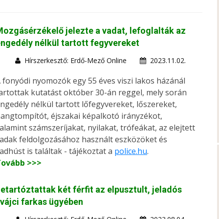
ozgásérzékelő jelezte a vadat, lefoglalták az
ngedély nélkül tartott fegyvereket
Hírszerkesztő: Erdő-Mező Online
2023.11.02.
 fonyódi nyomozók egy 55 éves viszi lakos házánál
artottak kutatást október 30-án reggel, mely során
ngedély nélkül tartott lőfegyvereket, lőszereket,
angtompítót, éjszakai képalkotó irányzékot,
alamint számszeríjakat, nyilakat, trófeákat, az elejtett
adak feldolgozásához használt eszközöket és
adhúst is találtak - tájékoztat a
police.hu
.
Tovább >>>
etartóztattak két férfit az elpusztult, jeladós
vájci farkas ügyében