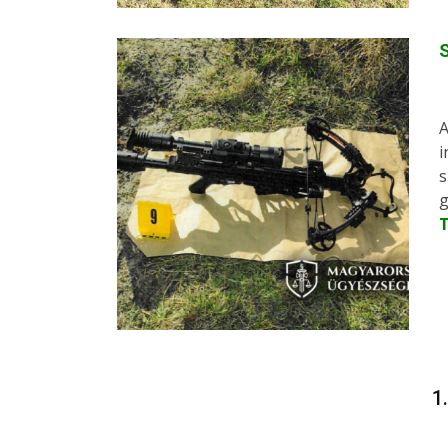
S
A
i
s
g
1.