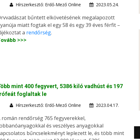
Hírszerkesztő: Erdő-Mező Online
2023.05.24.
rvvadászat bűntett elkövetésének megalapozott
yanúja miatt fogtak el egy 58 és egy 39 éves férfit –
ájékoztat a
rendőrség
.
Tovább >>>
öbb mint 400 fegyvert, 5386 kiló vadhúst és 197
rófeát foglaltak le
Hírszerkesztő: Erdő-Mező Online
2023.04.17.
 román rendőrség 765 fegyverekkel,
obbanóanyagokkal és veszélyes anyagokkal
apcsolatos bűncselekményt leplezett le, és több mint