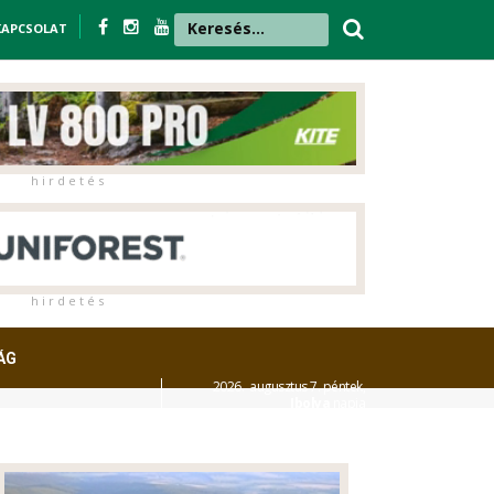
KAPCSOLAT
h i r d e t é s
h i r d e t é s
ÁG
2026. augusztus 7. péntek,
Ibolya
napja