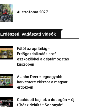
Austrofoma 2027
Erdészeti, vadászati videók
Fától az aprítékig -
Erdőgazdálkodás profi
eszközökkel a géptámogatás
küszöbén
A John Deere legnagyobb
harvestere először a magyar
erdőkben
Csalódott bajnok a dobogón + új
fűrész debütált Soponyán!