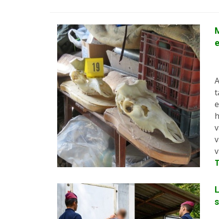
M
e
A
t
e
h
v
v
v
L
s