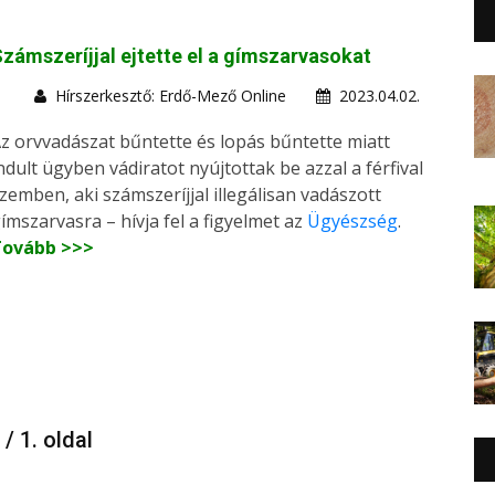
zámszeríjjal ejtette el a gímszarvasokat
Hírszerkesztő: Erdő-Mező Online
2023.04.02.
z orvvadászat bűntette és lopás bűntette miatt
ndult ügyben vádiratot nyújtottak be azzal a férfival
zemben, aki számszeríjjal illegálisan vadászott
ímszarvasra – hívja fel a figyelmet az
Ügyészség
.
Tovább >>>
 / 1. oldal