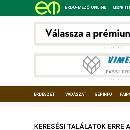
ERDŐ-MEZŐ ONLINE
LEGFRISS
h i r d e t é s
h i r d e t é s
ERDÉSZET
VADÁSZAT
GÉPINFO
FAIP
OLVASNIVALÓ
KERESÉSI TALÁLATOK ERRE 