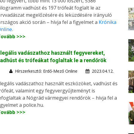
00 fegyvert, több mint 13 000 lőszert, 5386
ilogramm vadhúst és 197 trófeát foglalt le az
rvvadászat megelőzésére és leküzdésére irányuló
rszágos akció során – hívja fel a figyelmet a
Krónika
nline
.
Tovább >>>
llegális vadászathoz használt fegyvereket,
adhúst és trófeákat foglaltak le a rendőrök
Hírszerkesztő: Erdő-Mező Online
2023.04.12.
llegális vadászathoz használt eszközöket, vadhúst és
rófeát, valamint egy fegyvergyűjteményt is
efoglaltak a Nógrád vármegyei rendőrök – hívja fel a
igyelmet a police.hu.
Tovább >>>