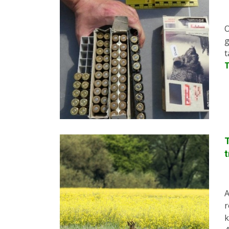
O
g
t
T
t
A
r
k