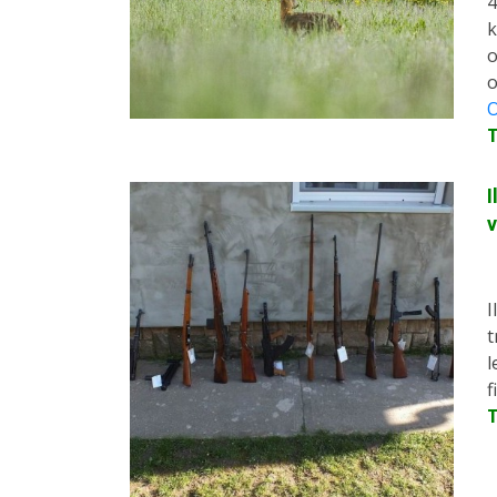
4
k
o
o
O
I
v
I
t
l
f