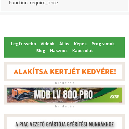
Function: require_once
Legfrissebb
Videók
Állás
Képek
Programok
Blog
Hasznos
Kapcsolat
h i r d e t é s
h i r d e t é s