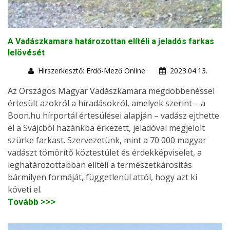
A Vadászkamara határozottan elítéli a jeladós farkas
lelövését
Hírszerkesztő: Erdő-Mező Online
2023.04.13.
Az Országos Magyar Vadászkamara megdöbbenéssel
értesült azokról a híradásokról, amelyek szerint – a
Boon.hu hírportál értesülései alapján – vadász ejthette
el a Svájcból hazánkba érkezett, jeladóval megjelölt
szürke farkast. Szervezetünk, mint a 70 000 magyar
vadászt tömörítő köztestület és érdekképviselet, a
leghatározottabban elítéli a természetkárosítás
bármilyen formáját, függetlenül attól, hogy azt ki
követi el.
Tovább >>>