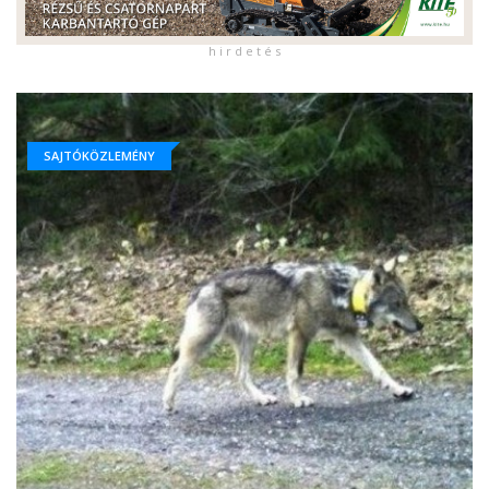
h i r d e t é s
SAJTÓKÖZLEMÉNY