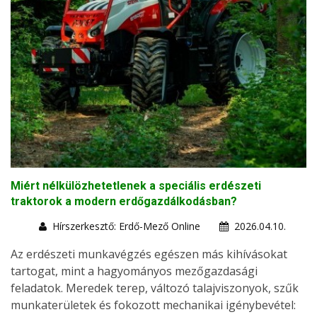
Miért nélkülözhetetlenek a speciális erdészeti
traktorok a modern erdőgazdálkodásban?
Hírszerkesztő: Erdő-Mező Online
2026.04.10.
Az erdészeti munkavégzés egészen más kihívásokat
tartogat, mint a hagyományos mezőgazdasági
feladatok. Meredek terep, változó talajviszonyok, szűk
munkaterületek és fokozott mechanikai igénybevétel: