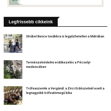
Legfrissebb cikkeink
Strúbel Bence továbbra is legyőzhetetlen a Mátrában
Természetvédelmi erdőkezelés a Pécselyi-
medencében
Trófeaszemle a Vergánál: a Zirci Erdészetnél esett a
legnagyobb trófeatömegű bika