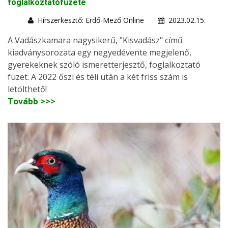
foglalkoztatófüzete
Hírszerkesztő: Erdő-Mező Online
2023.02.15.
A Vadászkamara nagysikerű, "Kisvadász" című
kiadványsorozata egy negyedévente megjelenő,
gyerekeknek szóló ismeretterjesztő, foglalkoztató
füzet. A 2022 őszi és téli után a két friss szám is
letölthető!
Tovább >>>