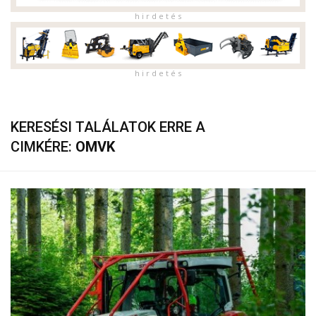
h i r d e t é s
h i r d e t é s
KERESÉSI TALÁLATOK ERRE A
CIMKÉRE:
OMVK