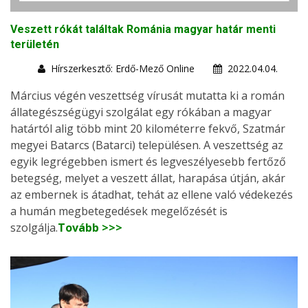
Veszett rókát találtak Románia magyar határ menti
területén
Hírszerkesztő: Erdő-Mező Online
2022.04.04.
Március végén veszettség vírusát mutatta ki a román
állategészségügyi szolgálat egy rókában a magyar
határtól alig több mint 20 kilométerre fekvő, Szatmár
megyei Batarcs (Batarci) településen. A veszettség az
egyik legrégebben ismert és legveszélyesebb fertőző
betegség, melyet a veszett állat, harapása útján, akár
az embernek is átadhat, tehát az ellene való védekezés
a humán megbetegedések megelőzését is
szolgálja.
Tovább >>>