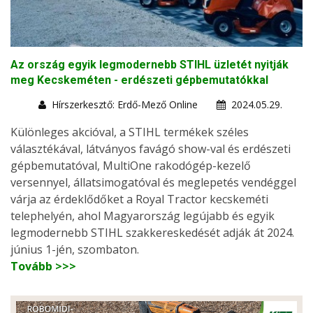
Az ország egyik legmodernebb STIHL üzletét nyitják
meg Kecskeméten - erdészeti gépbemutatókkal
Hírszerkesztő: Erdő-Mező Online
2024.05.29.
Különleges akcióval, a STIHL termékek széles
választékával, látványos favágó show-val és erdészeti
gépbemutatóval, MultiOne rakodógép-kezelő
versennyel, állatsimogatóval és meglepetés vendéggel
várja az érdeklődőket a Royal Tractor kecskeméti
telephelyén, ahol Magyarország legújabb és egyik
legmodernebb STIHL szakkereskedését adják át 2024.
június 1-jén, szombaton.
Tovább >>>