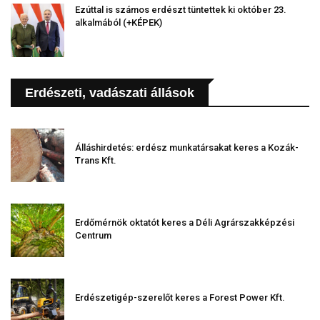
Ezúttal is számos erdészt tüntettek ki október 23.
alkalmából (+KÉPEK)
Erdészeti, vadászati állások
Álláshirdetés: erdész munkatársakat keres a Kozák-
Trans Kft.
Erdőmérnök oktatót keres a Déli Agrárszakképzési
Centrum
Erdészetigép-szerelőt keres a Forest Power Kft.