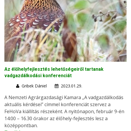
Az élőhelyfejlesztés lehetőségeiről tartanak
vadgazdálkodási konferenciát
Gribek Dániel
2023.01.29.
A Nemzeti Agrárgazdasági Kamara „A vadgazdálkodás
aktuális kérdései” címmel konferenciát szervez a
FeHoVa kiállítás részeként. A nyitónapon, február 9-én
14:00 – 16.30 órakor az élőhely-fejlesztés lesz a
középpontban.