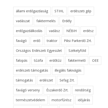
állami erdőgazdaság
STIHL
erdészeti gép
vadászat
fakitermelés
Erdély
erdőgazdálkodás
vadász
NÉBIH
erdész
favágó
erdő
traktor
Pilisi Parkerdő Zrt.
Országos Erdészeti Egyesület
Székelyföld
falopás
tűzifa
erdőtűz
fakitermelő
OEE
erdészeti támogatás
illegális fakivágás
támogatás
erdészet
Sefag Zrt.
favágó verseny
Északerdő Zrt.
rendőrség
természetvédelem
motorfűrész
időjárás