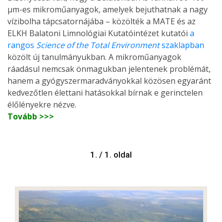
µm-es mikroműanyagok, amelyek bejuthatnak a nagy
vízibolha tápcsatornájába – közölték a MATE és az
ELKH Balatoni Limnológiai Kutatóintézet kutatói
a
rangos
Science of the Total Environment
szaklapban
közölt új tanulmányukban. A mikroműanyagok
ráadásul nemcsak önmagukban jelentenek problémát,
hanem a gyógyszermaradványokkal közösen egyaránt
kedvezőtlen élettani hatásokkal bírnak e gerinctelen
élőlényekre nézve.
Tovább >>>
1. / 1. oldal