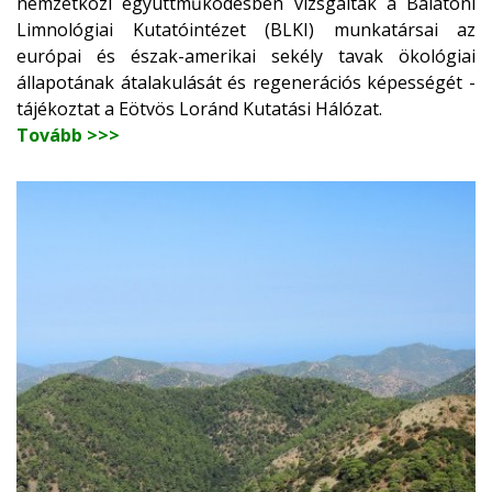
nemzetközi együttműködésben vizsgálták a Balatoni
Limnológiai Kutatóintézet (BLKI) munkatársai az
európai és észak-amerikai sekély tavak ökológiai
állapotának átalakulását és regenerációs képességét -
tájékoztat a Eötvös Loránd Kutatási Hálózat.
Tovább >>>