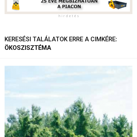
h i r d e t é s
KERESÉSI TALÁLATOK ERRE A CIMKÉRE:
ÖKOSZISZTÉMA