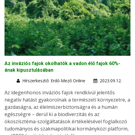
Az inváziós fajok okolhatók a vadon élő fajok 60%-
ának kipusztulásában
Hírszerkesztő: Erdő-Mező Online
2023.09.12.
Az idegenhonos inváziós fajok rendkívül jelentős
negatív hatást gyakorolnak a természeti környezetre, a
gazdaságra, az élelmiszerbiztonságra és a humán
egészségre – derül ki a biodiverzitás és az
ökoszisztéma-szolgáltatások értékelésével foglalkozó
tudományos és szakmapolitikai kormányközi platform,