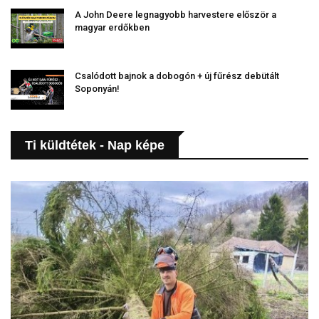
A John Deere legnagyobb harvestere először a
magyar erdőkben
Csalódott bajnok a dobogón + új fűrész debütált
Soponyán!
Ti küldtétek - Nap képe