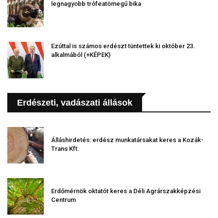
legnagyobb trófeatömegű bika
Ezúttal is számos erdészt tüntettek ki október 23.
alkalmából (+KÉPEK)
Erdészeti, vadászati állások
Álláshirdetés: erdész munkatársakat keres a Kozák-
Trans Kft.
Erdőmérnök oktatót keres a Déli Agrárszakképzési
Centrum