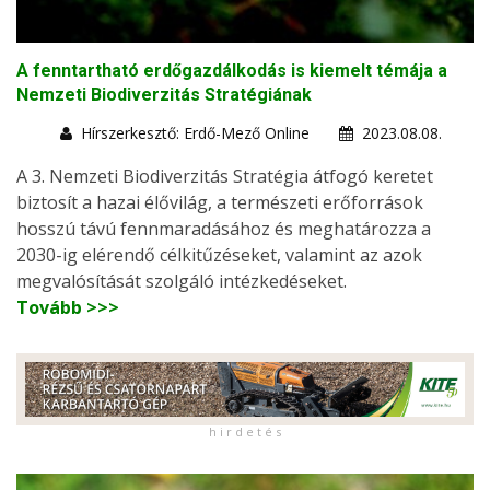
A fenntartható erdőgazdálkodás is kiemelt témája a
Nemzeti Biodiverzitás Stratégiának
Hírszerkesztő: Erdő-Mező Online
2023.08.08.
A 3. Nemzeti Biodiverzitás Stratégia átfogó keretet
biztosít a hazai élővilág, a természeti erőforrások
hosszú távú fennmaradásához és meghatározza a
2030-ig elérendő célkitűzéseket, valamint az azok
megvalósítását szolgáló intézkedéseket.
Tovább >>>
h i r d e t é s