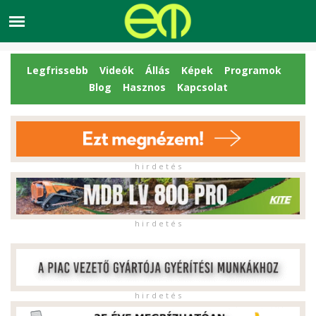
Legfrissebb
Videók
Állás
Képek
Programok
Blog
Hasznos
Kapcsolat
h i r d e t é s
h i r d e t é s
h i r d e t é s