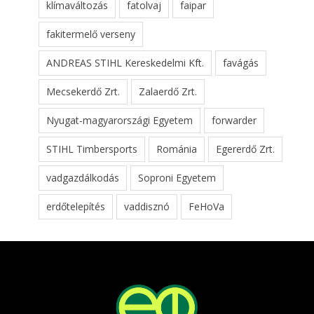
klímaváltozás
fatolvaj
faipar
fakitermelő verseny
ANDREAS STIHL Kereskedelmi Kft.
favágás
Mecsekerdő Zrt.
Zalaerdő Zrt.
Nyugat-magyarországi Egyetem
forwarder
STIHL Timbersports
Románia
Egererdő Zrt.
vadgazdálkodás
Soproni Egyetem
erdőtelepítés
vaddisznó
FeHoVa